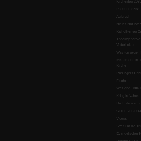
Kirchentag 202
Papst Franzisk
Aufbruch
Neues Naturver
Katholikentag Er
Theologenprote
Voderholzer
Was tun gegen 
Missbrauch in d
Kirche
Ratzingers Habil
Flucht
Was gibt Hoffn
Krieg in Nahost
Die Erderwärmu
Online-Veransta
Videos
Streit um die Tri
Evangelischer K
Dorothee Sölle