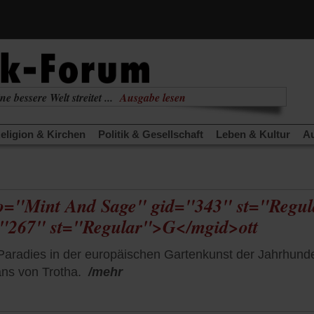
ne bessere Welt streitet ...
Ausgabe lesen
nabhängig
zur aktuellen Ausgabe
eligion & Kirchen
Politik & Gesellschaft
Leben & Kultur
Au
TRA
Edition
Dossier
Weisheitsletter
Spiritletter
Newsle
(Öffnet
(Öffnet
derwärmung stoppen
Urlaub und Nichtstun
Gefährlicher Re
in
in
(Öffnet
(Öffnet
(Öffnet
Was gibt Hoffnung?
Krieg und Frieden
Gott neu denken
einem
einem
 fo="Mint And Sage" gid="343" st="Regu
in
in
in
neuen
neuen
anstaltungen«
Podcast »Veranstaltungen«
Schriftgröße änd
einem
einem
einem
="267" st="Regular">G</mgid>ott
Tab)
Tab)
neuen
neuen
neuen
Tab)
Tab)
Tab)
aradies in der europäischen Gartenkunst der Jahrhunde
ns von Trotha.
/mehr