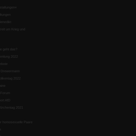
staltungen«
ltungen
enedikt
eit um Krieg und
ie geht das?
mmlung 2022
ebote
n Drewermann
likentag 2022
aine
k-Forum
ort AfD
irchentag 2021
ür homosexuelle Paare
n