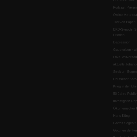
Podcast »Veran
Online-Veransta
Tod von Papst B
EKD-Synode: Str
Frieden
Depression
Gut sterben - w
ÖRK-Vollversa
aktuelle Jobang
Streit um Euge
Deutscher Katho
Krieg in der Ukr
50 Jahre Publi
Investigativ-Rep
Ökumenischer K
Hans Küng
Gottes Segen f
Gott neu denke