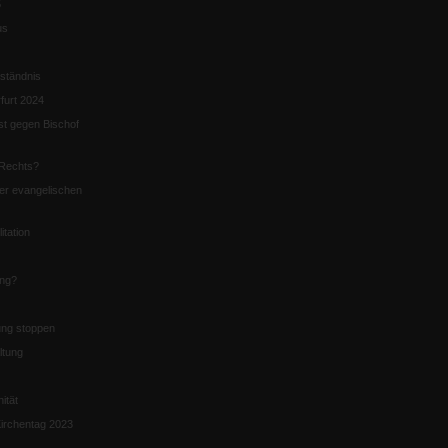
5
us
ständnis
furt 2024
st gegen Bischof
Rechts?
er evangelischen
itation
ung?
ng stoppen
ltung
nität
irchentag 2023