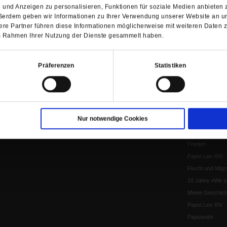
Pro & Contra
und Anzeigen zu personalisieren, Funktionen für soziale Medien anbieten z
ßerdem geben wir Informationen zu Ihrer Verwendung unserer Website an un
Katholikentag 
re Partner führen diese Informationen möglicherweise mit weiteren Daten 
Was bleibt, wen
 im Rahmen Ihrer Nutzung der Dienste gesammelt haben.
schwindet?
Ostern
Aufgefallen
Präferenzen
Statistiken
Fasten
Pro und Contra
Krieg und Fried
Personen und Ko
Nur notwendige Cookies
Frieden
EKD-Synode Str
Frieden
Papst Leo XIV.
Flucht und Migra
10 Jahre »Wir s
Meine Geschich
Papst Leo XIV
Papstwahl