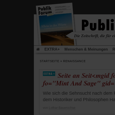
in
einem
neuen
Tab)
Die Zeitschrift, die für ei
kritisch • christlich • u
EXTRA+
Menschen & Meinungen
R
Rezensionen
Publik-Forum Archiv
EX
STARTSEITE
»
RENAISSANCE
Leserinitiative Publik-Forum e.V.
Die Er
Gleichberechtigung
Künstliche Intelligenz
Seite an Seit<mgid
Flucht und Migration
Video-Podcast »Ver
fo="Mint And Sage" gid
Wie sich die Sehnsucht nach dem P
dem Historiker und Philosophen Ha
von
Lothar Bauerochse