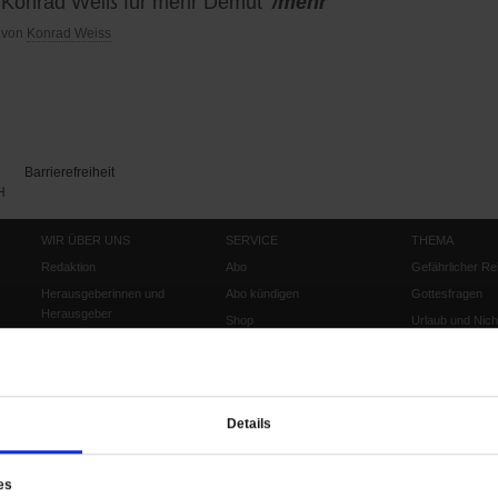
Konrad Weiß für mehr Demut
/mehr
von
Konrad Weiss
Barrierefreiheit
H
WIR ÜBER UNS
SERVICE
THEMA
Redaktion
Abo
Gefährlicher Re
Herausgeberinnen und
Abo kündigen
Gottesfragen
Herausgeber
Shop
Urlaub und Nich
Verlag
Newsletter
Künstliche Intell
Anzeigen
Gleichberechtig
Kontakt
Personen und Ko
Details
Pfingsten
Leo XIV
Die Katastrophe
es