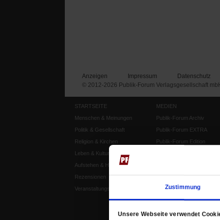
Anzeigen
Impressum
Datenschutz
© 2012-2026 Publik-Forum Verlagsgesellschaft mb
STARTSEITE
MEDIEN
Menschen & Meinungen
Publik-Forum Archiv
Politik & Gesellschaft
Publik-Forum EXTRA
Religion & Kirchen
Publik-Forum Edition
Leben & Kultur
Publik-Forum Dossier
Aufstehen & Handeln
Weisheitsletter
Rezensionen
Spiritletter
Zustimmung
Veranstaltungskalender
Unsere Webseite verwendet Cooki