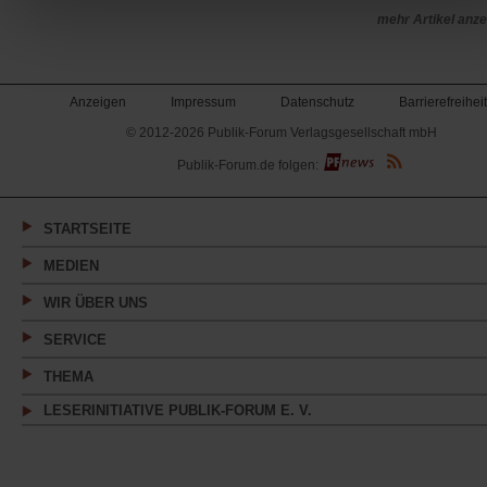
mehr Artikel anz
Anzeigen
Impressum
Datenschutz
Barrierefreiheit
© 2012-2026 Publik-Forum Verlagsgesellschaft mbH
(Öffnet
Publik-Forum.de folgen:
in
einem
neuen
Tab)
STARTSEITE
MEDIEN
WIR ÜBER UNS
SERVICE
THEMA
LESERINITIATIVE PUBLIK-FORUM E. V.