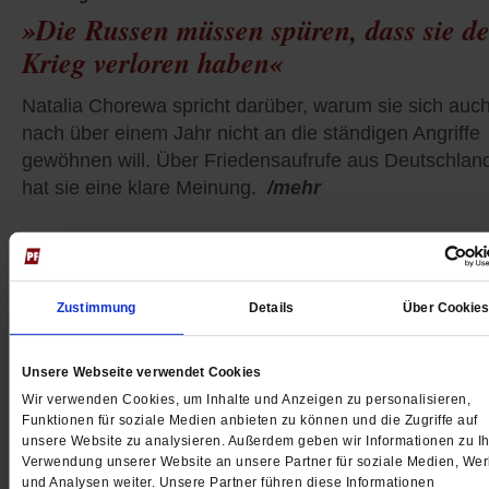
»Die Russen müssen spüren, dass sie d
Krieg verloren haben«
Natalia Chorewa spricht darüber, warum sie sich auc
nach über einem Jahr nicht an die ständigen Angriffe
gewöhnen will. Über Friedensaufrufe aus Deutschlan
hat sie eine klare Meinung.
/mehr
Zustimmung
Details
Über Cookie
Unsere Webseite verwendet Cookies
Wir verwenden Cookies, um Inhalte und Anzeigen zu personalisieren,
Funktionen für soziale Medien anbieten zu können und die Zugriffe auf
unsere Website zu analysieren. Außerdem geben wir Informationen zu Ih
Verwendung unserer Website an unsere Partner für soziale Medien, We
und Analysen weiter. Unsere Partner führen diese Informationen