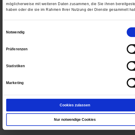
möglicherweise mit weiteren Daten zusammen, die Sie ihnen bereitgeste
haben oder die sie im Rahmen Ihrer Nutzung der Dienste gesammelt ha
Krieg in der Ukraine
Die Verrückung
Einwilligungsauswahl
Notwendig
Putins Raketen und Panzer bringen das bisherige
Selbstverständnis in Deutschland ins Wanken. Aber s
Präferenzen
schwach, wie der Diktator im Kreml vermutet, ist der
Westen nicht. Ein persönlicher Essay.
/mehr
Statistiken
von
Constantin Wißmann
Marketing
Die Coronagespenster
Cookies zulassen
von N. N.
/mehr
Nur notwendige Cookies