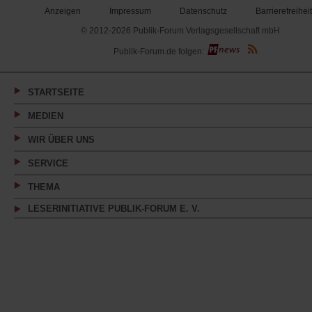
Anzeigen
Impressum
Datenschutz
Barrierefreiheit
© 2012-2026 Publik-Forum Verlagsgesellschaft mbH
(Öffnet
Publik-Forum.de folgen:
in
einem
neuen
Tab)
STARTSEITE
MEDIEN
WIR ÜBER UNS
SERVICE
THEMA
LESERINITIATIVE PUBLIK-FORUM E. V.