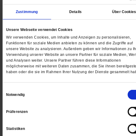
Zustimmung
Details
Über Cookie
Geschichte
Geheime Pfade in die Freiheit
Unsere Webseite verwendet Cookies
Wir verwenden Cookies, um Inhalte und Anzeigen zu personalisieren,
Sechs junge Französinnen, manche von ihnen noch
Funktionen für soziale Medien anbieten zu können und die Zugriffe auf
Teenager, retteten Hunderte Menschen vor dem
unsere Website zu analysieren. Außerdem geben wir Informationen zu Ih
Naziregime. Die Geschichte der christlichen
Verwendung unserer Website an unsere Partner für soziale Medien, We
und Analysen weiter. Unsere Partner führen diese Informationen
Pfadfinderinnen aus dem Elsass ist fast vergessen.
/
möglicherweise mit weiteren Daten zusammen, die Sie ihnen bereitgeste
von
Thomas Seiterich
haben oder die sie im Rahmen Ihrer Nutzung der Dienste gesammelt ha
Einwilligungsauswahl
Notwendig
Präferenzen
Statistiken