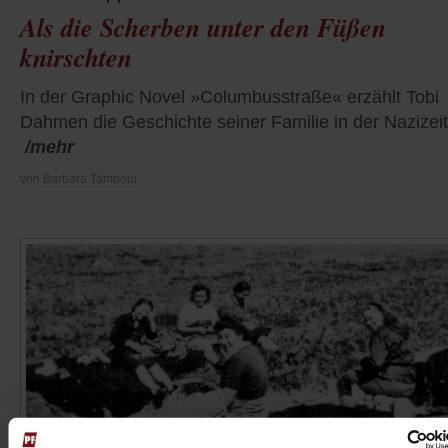
Als die Scherben unter den Füßen
knirschten
In der Graphic Novel »Columbusstraße« erzählt Tobi
Dahmen die Geschichte seiner Familie in der Nazizeit
/mehr
von
Barbara Tambour