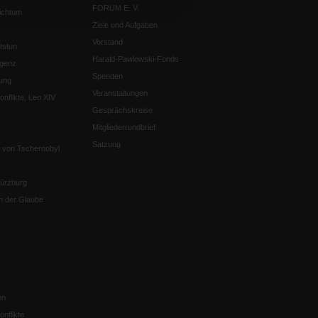
FORUM E. V.
ichtum
Ziele und Aufgaben
Vorstand
tstun
Harald-Pawlowski-Fonds
igenz
Spenden
ung
Veranstaltungen
nflikte, Leo XIV
Gesprächskreise
Mitgliederrundbrief
Satzung
 von Tschernobyl
Würzburg
n der Glaube
en
nflikte