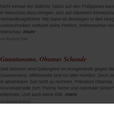
Nicht einmal der tödliche Taifun auf den Philippinen ka
in Warschau dazu bringen, sich auf stärkeren Klimaschut
Verhandlungsführer Yeb Sano ist deswegen in den Hung
unterschreiben weltweit seine Petition, Mahnwachen sind
Warschau
/mehr
von
Bernhard Pötter
Guantanamo, Obamas Schande
Seit Wochen sind Gefangene im Hungerstreik gegen di
Guantanamo. Mittlerweile sind es über hundert. Doch mit
in absehbarer Zeit nicht zu rechnen. Präsident Obamas dr
Grundsatzrede zum Thema Terror und nationale Sicherhei
erkennen. Und auch keine Eile
/mehr
von
Barbara Jentzsch