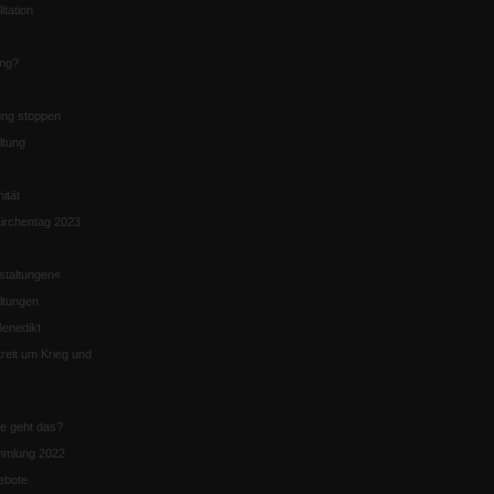
itation
ung?
ng stoppen
ltung
nität
irchentag 2023
staltungen«
ltungen
enedikt
eit um Krieg und
ie geht das?
mmlung 2022
ebote