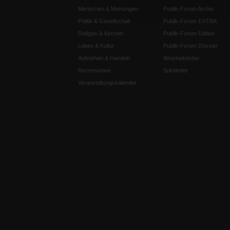
Menschen & Meinungen
Publik-Forum Archiv
Politik & Gesellschaft
Publik-Forum EXTRA
Religion & Kirchen
Publik-Forum Edition
Leben & Kultur
Publik-Forum Dossier
Aufstehen & Handeln
Weisheitsletter
Rezensionen
Spiritletter
Veranstaltungskalender