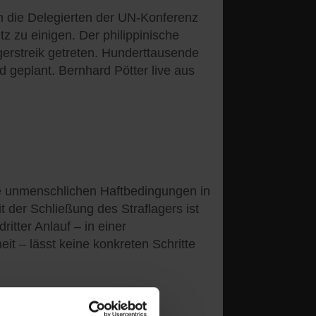
nn die Delegierten der UN-Konferenz
z zu einigen. Der philippinische
erstreik getreten. Hunderttausende
 geplant. Bernhard Pötter live aus
e unmenschlichen Haftbedingungen in
 der Schließung des Straflagers ist
itter Anlauf – in einer
t – lässt keine konkreten Schritte