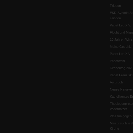
Frieden
EKD-Synode Str
Frieden
Papst Leo XIV.
Flucht und Migra
10 Jahre »Wir s
Meine Geschich
Papst Leo XIV
Papstwahl
Kirchentag 202
Papst Franzisk
Aufbruch
Neues Naturver
Katholikentag Er
Theologenprote
Voderholzer
Was tun gegen 
Missbrauch in d
Kirche