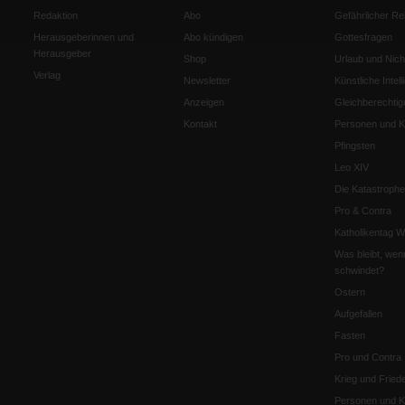
Redaktion
Abo
Gefährlicher Re
Herausgeberinnen und
Abo kündigen
Gottesfragen
Herausgeber
Shop
Urlaub und Nich
Verlag
Newsletter
Künstliche Intell
Anzeigen
Gleichberechtig
Kontakt
Personen und Ko
Pfingsten
Leo XIV
Die Katastrophe
Pro & Contra
Katholikentag 
Was bleibt, wen
schwindet?
Ostern
Aufgefallen
Fasten
Pro und Contra
Krieg und Fried
Personen und Ko