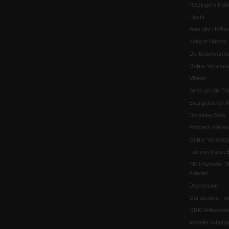
Ratzingers Habil
Flucht
Was gibt Hoffn
Krieg in Nahost
Die Erderwärmu
Online-Veransta
Videos
Streit um die Tri
Evangelischer K
Dorothee Sölle
Podcast »Veran
Online-Veransta
Tod von Papst B
EKD-Synode: Str
Frieden
Depression
Gut sterben - w
ÖRK-Vollversa
aktuelle Jobang