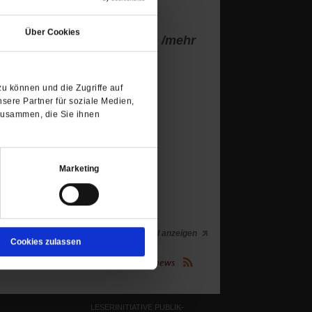
(Öffnet
in
Über Cookies
einem
e Verjährung des Verbrechens
/mehr
neuen
Tab)
u können und die Zugriffe auf
sere Partner für soziale Medien,
zusammen, die Sie ihnen
Marketing
mehr Artikel anzeigen
Cookies zulassen
(Öffnet
Publik-Forum.de folgen:
in
einem
neuen
Tab)
LESERINITIATIVE PUBLIK-