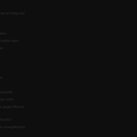
eit um Krieg und
tion
chaffen das«
te
5
us
ständnis
furt 2024
st gegen Bischof
Rechts?
er evangelischen