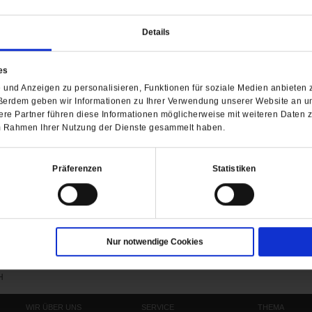
Details
raucht. Jetzt ist er 63 und im Hungerstreik – gegen di
es
und Anzeigen zu personalisieren, Funktionen für soziale Medien anbieten z
ßerdem geben wir Informationen zu Ihrer Verwendung unserer Website an un
re Partner führen diese Informationen möglicherweise mit weiteren Daten 
 im Rahmen Ihrer Nutzung der Dienste gesammelt haben.
Präferenzen
Statistiken
Nur notwendige Cookies
Barrierefreiheit
H
WIR ÜBER UNS
SERVICE
THEMA