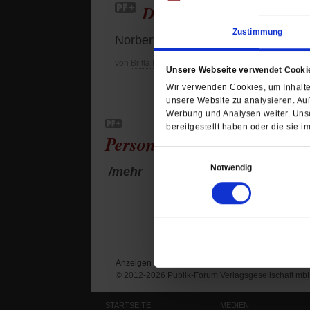
Der Durchhalter
Zustimmung
Norbert Denef wurde als Kind missb
von
Britta Baas
Unsere Webseite verwendet Cooki
Wir verwenden Cookies, um Inhalte 
unsere Website zu analysieren. Au
Werbung und Analysen weiter. Unse
bereitgestellt haben oder die sie
Personen und Konflikte
Einwilligungsauswahl
Notwendig
/mehr
Anzeigen
Impressum
Datenschutz
© 2012-2026 Publik-Forum Verlagsgesellschaft mb
STARTSEITE
MEDIEN