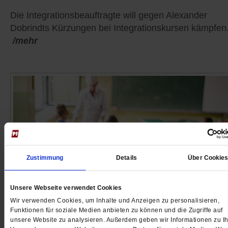
Die Integrationsbeauftragte will gegen Alexander
Dobrindts Kürzungen bei Integrationskursen kämpfen
/mehr
Zustimmung
Details
Über Cookie
Unsere Webseite verwendet Cookies
Wir verwenden Cookies, um Inhalte und Anzeigen zu personalisieren,
Funktionen für soziale Medien anbieten zu können und die Zugriffe auf
Pro und Contra
unsere Website zu analysieren. Außerdem geben wir Informationen zu Ih
Eine Deutsch-Quote in den Schulen?