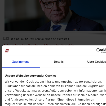
Kein Sitz im UN-Sicherheitsrat
Ein glaubwürdiger Einsatz für die
Völkergemeinschaft sieht anders aus
Bei der Wahl für einen Sitz im UN-Sicherheitsrat unter
Zustimmung
Details
Über Cookie
Deutschland den Bewerbern Österreich und Portugal.
lag nicht allein am Außenminister. Die eigentlichen Gr
Unsere Webseite verwendet Cookies
der Wahlschlappe liegen woanders. Ein Kommentar.
Wir verwenden Cookies, um Inhalte und Anzeigen zu personalisieren,
/mehr
Funktionen für soziale Medien anbieten zu können und die Zugriffe auf
unsere Website zu analysieren. Außerdem geben wir Informationen zu Ih
von
Cornelia Füllkrug-Weitzel
Verwendung unserer Website an unsere Partner für soziale Medien, We
und Analysen weiter. Unsere Partner führen diese Informationen
möglicherweise mit weiteren Daten zusammen, die Sie ihnen bereitgeste