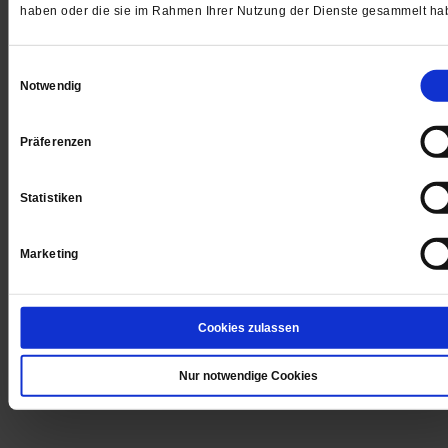
haben oder die sie im Rahmen Ihrer Nutzung der Dienste gesammelt ha
Einwilligungsauswahl
Notwendig
Präferenzen
Statistiken
Marketing
Meron Mendel
Cookies zulassen
Der Leiter der Bildungsstätte Anne Frank sieht die gep
Ausdehnung der Holocaust-Gedenkstätte Yad Vashe
Nur notwendige Cookies
nach Deutschland kritisch.
/mehr