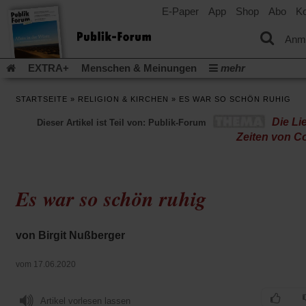
E-Paper
App
Shop
Abo
Ko
einem
neuen
Tab)
Anm
EXTRA+
Menschen & Meinungen
mehr
Religion & Kirchen
Politik & Gesellschaft
Leben & Kultur
STARTSEITE
»
RELIGION & KIRCHEN
»
ES WAR SO SCHÖN RUHIG
Aufstehen & Handeln
Rezensionen
Publik-Forum Archiv
Die Li
Dieser Artikel ist Teil von: Publik-Forum
EXTRA
Edition
Dossier
Weisheitsletter
Spiritletter
Zeiten von C
Newsletter
Veranstaltungen
Wir über uns
Leserinitiative Publik-Forum e.V.
Die Erderwärmung stopp
(Öffnet
(Öffnet
Urlaub und Nichtstun
Gefährlicher Reichtum
Krieg in Naho
Es war so schön ruhig
in
in
(Öffnet
Gleichberechtigung
Künstliche Intelligenz
Was gibt Hoffn
einem
einem
in
neuen
neuen
(Öffnet
(Öf
Krieg und Frieden
Gott neu denken
Krieg in der Ukraine
einem
Tab)
Tab)
in
in
von Birgit Nußberger
neuen
Flucht und Migration
Video-Podcast »Veranstaltungen«
einem
ei
Tab)
neuen
ne
Podcast »Veranstaltungen«
Schriftgröße ändern:
vom 17.06.2020
Tab)
Ta
Artikel vorlesen lassen