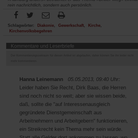
rein nachrichtlich, sondern auch persönlich.
Schlagwörter:
Diakonie
Gewerkschaft
Kirche
Kirchenvolksbegehren
Kommentare und Leserbriefe
Der Kommentierungszeitraum für diesen Artikel ist abgelaufen, daher können Sie ihn leider nicht
mehr kommentieren.
Hanna Leinemann
05.05.2013, 09:40 Uhr:
Leider haben Sie Recht, Dirk Baas, die Herren
sind noch nicht so weit; aber sie wissen beide,
daß, sollte die "auf Interessenausgleich
gegründete Dienstgemeinschaft aus
Arbeitnehmern und Arbeitgebern" funktionieren,
ein Streikrecht kein Thema mehr sein würde.
Statt alle Gelder dort ankommen zu lassen, wo