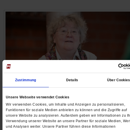
Zustimmung
Details
Über Cookie
Dorothea Sattler
Unsere Webseite verwendet Cookies
Die katholische Theologin bedauert, dass der Lehrstuhl
Wir verwenden Cookies, um Inhalte und Anzeigen zu personalisieren,
Ökumenische Theologie in Münster eingespart wird. G
Funktionen für soziale Medien anbieten zu können und die Zugriffe auf
der Sparkurs auf Kosten der Ökumene?
/mehr
unsere Website zu analysieren. Außerdem geben wir Informationen zu Ih
Verwendung unserer Website an unsere Partner für soziale Medien, We
und Analysen weiter. Unsere Partner führen diese Informationen