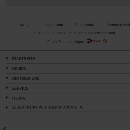
Anzeigen
Impressum
Datenschutz
Barrierefreiheit
© 2012-2026 Publik-Forum Verlagsgesellschaft mbH
(Öffnet
Publik-Forum.de folgen:
in
einem
neuen
Tab)
STARTSEITE
MEDIEN
WIR ÜBER UNS
SERVICE
THEMA
LESERINITIATIVE PUBLIK-FORUM E. V.