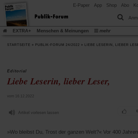
E-Paper
App
Shop
Abo
Ko
einem
neuen
Tab)
Anm
EXTRA+
Menschen & Meinungen
mehr
Religion & Kirchen
Politik & Gesellschaft
Leben & Kultur
STARTSEITE
»
PUBLIK-FORUM 24/2022
»
LIEBE LESERIN, LIEBER LES
Aufstehen & Handeln
Rezensionen
Publik-Forum Archiv
EXTRA
Edition
Dossier
Weisheitsletter
Spiritletter
Newsletter
Veranstaltungen
Wir über uns
Editorial
Leserinitiative Publik-Forum e.V.
Die Erderwärmung stopp
Liebe Leserin, lieber Leser,
(Öffnet
(Öffnet
Urlaub und Nichtstun
Gefährlicher Reichtum
Krieg in Naho
in
in
(Öffnet
Gleichberechtigung
Künstliche Intelligenz
Was gibt Hoffn
einem
einem
in
vom 16.12.2022
neuen
neuen
(Öffnet
(Öf
Krieg und Frieden
Gott neu denken
Krieg in der Ukraine
einem
Tab)
Tab)
in
in
neuen
Flucht und Migration
Video-Podcast »Veranstaltungen«
einem
ei
Artikel vorlesen lassen
Tab)
neuen
ne
Podcast »Veranstaltungen«
Schriftgröße ändern:
Tab)
Ta
»Wo bleibst Du, Trost der ganzen Welt?« Vor 400 Jahren