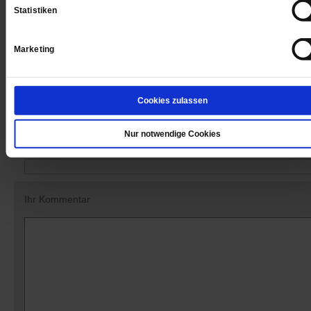
Statistiken
Datum der Erstveröffentlichung: 16.12.2022
Marketing
Matthias Drobinski
ist Chefredakteur von Publik-Forum.
Cookies zulassen
Kommentare und Leserbriefe
Nur notwendige Cookies
Ihre E-Mailadresse:
(wird nicht angezeigt)
Ihr Kommentar