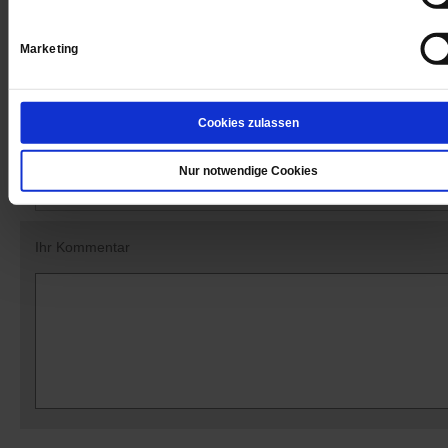
Datum der Erstveröffentlichung: 18.11.2016
Marketing
Cookies zulassen
Kommentare und Leserbriefe
Ihre E-Mailadresse:
Nur notwendige Cookies
(wird nicht angezeigt)
Ihr Kommentar