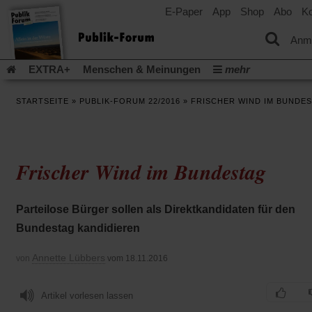
E-Paper
App
Shop
Abo
Ko
einem
neuen
Tab)
Anm
EXTRA+
Menschen & Meinungen
mehr
Religion & Kirchen
Politik & Gesellschaft
Leben & Kultur
STARTSEITE
»
PUBLIK-FORUM 22/2016
»
FRISCHER WIND IM BUNDE
Aufstehen & Handeln
Rezensionen
Publik-Forum Archiv
EXTRA
Edition
Dossier
Weisheitsletter
Spiritletter
Newsletter
Veranstaltungen
Wir über uns
Frischer Wind im Bundestag
Leserinitiative Publik-Forum e.V.
Die Erderwärmung stopp
(Öffnet
(Öffnet
Urlaub und Nichtstun
Gefährlicher Reichtum
Krieg in Naho
in
in
(Öffnet
Gleichberechtigung
Künstliche Intelligenz
Was gibt Hoffn
Parteilose Bürger sollen als Direktkandidaten für den
einem
einem
in
neuen
neuen
(Öffnet
(Öf
Krieg und Frieden
Gott neu denken
Krieg in der Ukraine
Bundestag kandidieren
einem
Tab)
Tab)
in
in
neuen
Flucht und Migration
Video-Podcast »Veranstaltungen«
einem
ei
Tab)
Annette Lübbers
von
vom 18.11.2016
neuen
ne
Podcast »Veranstaltungen«
Schriftgröße ändern:
Tab)
Ta
Artikel vorlesen lassen