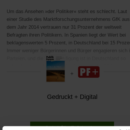
Um das Ansehen »der Politiker« steht es schlecht. Laut
einer Studie des Marktforschungsunternehmens GfK aus
dem Jahr 2014 vertrauen nur 31 Prozent der weltweit
Befragten ihren Politikern. In Spanien liegt der Wert bei
beklagenswerten 5 Prozent, in Deutschland bei 15 Proze
Immer weniger Bürgerinnen und Bürger engagieren sich 
Parteien, und die Wahlbeteiligung ist in Deutschland so
schlecht wie noch nie seit der Gründung der BRD.
Gedruckt + Digital
Jetzt für 5 € testen