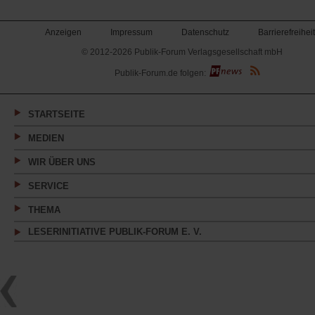
Anzeigen
Impressum
Datenschutz
Barrierefreiheit
© 2012-2026 Publik-Forum Verlagsgesellschaft mbH
(Öffnet
Publik-Forum.de folgen:
in
einem
neuen
Tab)
STARTSEITE
MEDIEN
WIR ÜBER UNS
SERVICE
THEMA
LESERINITIATIVE PUBLIK-FORUM E. V.