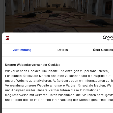
Manifesta 16 Ruhr
Zustimmung
Details
Über Cookie
Die Kunst der Nachbarschaft
In der Ruhrregion werden viele Kirchen nicht mehr
Unsere Webseite verwendet Cookies
liturgisch genutzt. Was soll mit ihnen geschehen? Die
Wir verwenden Cookies, um Inhalte und Anzeigen zu personalisieren,
Funktionen für soziale Medien anbieten zu können und die Zugriffe auf
europäische Wanderbiennale Manifesta will aus den
unsere Website zu analysieren. Außerdem geben wir Informationen zu Ih
»Pantoffelkirchen« der alten Bergarbeiterquartiere ne
Verwendung unserer Website an unsere Partner für soziale Medien, We
Orte der Gemeinschaft machen.
/mehr
und Analysen weiter. Unsere Partner führen diese Informationen
möglicherweise mit weiteren Daten zusammen, die Sie ihnen bereitgeste
von
Anne Strotmann
haben oder die sie im Rahmen Ihrer Nutzung der Dienste gesammelt ha