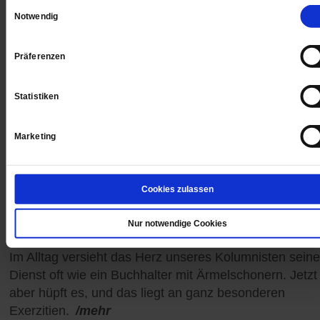
Einwilligungsauswahl
Notwendig
Präferenzen
Statistiken
Marketing
Cookies zulassen
Kolumne von Peter Otten
Nur notwendige Cookies
Der Segen des Pudels
Im Alltag versieht das Herz unseres Kolumnisten sein
Dienst oft wie ein Buchhalter mit Ärmelschonern. Jetzt
aber hüpft es, und das liegt an ganz besonderen
Exerzitien.
/mehr