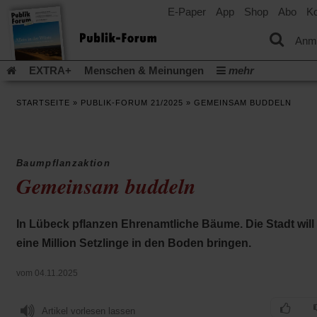
E-Paper
App
Shop
Abo
Ko
einem
neuen
Tab)
Anm
EXTRA+
Menschen & Meinungen
mehr
Religion & Kirchen
Politik & Gesellschaft
Leben & Kultur
STARTSEITE
»
PUBLIK-FORUM 21/2025
»
GEMEINSAM BUDDELN
Aufstehen & Handeln
Rezensionen
Publik-Forum Archiv
EXTRA
Edition
Dossier
Weisheitsletter
Spiritletter
Newsletter
Veranstaltungen
Wir über uns
Baumpflanzaktion
Leserinitiative Publik-Forum e.V.
Die Erderwärmung stopp
Gemeinsam buddeln
(Öffnet
(Öffnet
Urlaub und Nichtstun
Gefährlicher Reichtum
Krieg in Naho
in
in
(Öffnet
Gleichberechtigung
Künstliche Intelligenz
Was gibt Hoffn
einem
einem
in
In Lübeck pflanzen Ehrenamtliche Bäume. Die Stadt will
neuen
neuen
(Öffnet
(Öf
Krieg und Frieden
Gott neu denken
Krieg in der Ukraine
einem
Tab)
Tab)
in
in
eine Million Setzlinge in den Boden bringen.
neuen
Flucht und Migration
Video-Podcast »Veranstaltungen«
einem
ei
Tab)
neuen
ne
Podcast »Veranstaltungen«
Schriftgröße ändern:
vom 04.11.2025
Tab)
Ta
Artikel vorlesen lassen