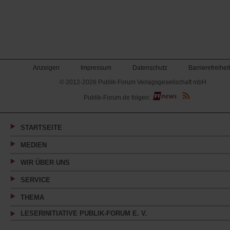
Anzeigen
Impressum
Datenschutz
Barrierefreiheit
© 2012-2026 Publik-Forum Verlagsgesellschaft mbH
(Öffnet
Publik-Forum.de folgen:
in
einem
neuen
Tab)
STARTSEITE
MEDIEN
WIR ÜBER UNS
SERVICE
THEMA
LESERINITIATIVE PUBLIK-FORUM E. V.