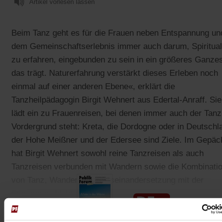
Artikel vorlesen lassen
Beim Tanz geht es für die Frauen neben Entspannung un
dem Gemeinschaftserlebnis immer auch darum, Spirituali
zu erfahren, eingebunden zu sein in ein größeres Ganze
das trägt. Naturerfahrung verstärkt dieses Erleben noch
einmal auf einer anderen Ebene«, erklärt die
Tanzheilpädagogin Birgit Wehnert aus Edertal-Anraff. Sie
lädt ein zu Frauenreisen, bei denen immer auch der Tanz
Vordergrund steht: Kreta, die Dordogne oder in Deutschl
der Hohe Meißner und der Edersee sind Ziele. Im Gepäc
hat Birgit Wehnert sowohl reine Tanzreisen als auch
Tanzreisen verbunden mit Wandern sowie die Kombinati
von Tanz, Wandern und Auseinandersetzung mit der
Frauengeschichte.