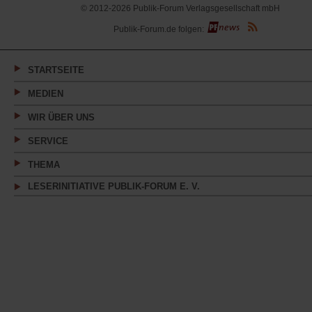
© 2012-2026 Publik-Forum Verlagsgesellschaft mbH
(Öffnet
Publik-Forum.de folgen:
in
einem
neuen
Tab)
STARTSEITE
MEDIEN
WIR ÜBER UNS
SERVICE
THEMA
LESERINITIATIVE PUBLIK-FORUM E. V.