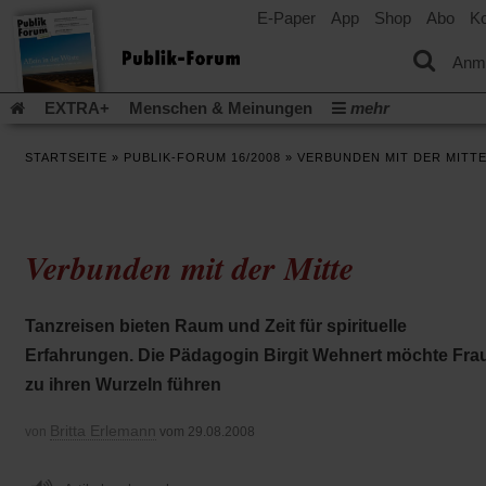
E-Paper
App
Shop
Abo
Ko
einem
neuen
Tab)
Anm
EXTRA+
Menschen & Meinungen
mehr
Religion & Kirchen
Politik & Gesellschaft
Leben & Kultur
STARTSEITE
»
PUBLIK-FORUM 16/2008
»
VERBUNDEN MIT DER MITT
Aufstehen & Handeln
Rezensionen
Publik-Forum Archiv
EXTRA
Edition
Dossier
Weisheitsletter
Spiritletter
Newsletter
Veranstaltungen
Wir über uns
Verbunden mit der Mitte
Leserinitiative Publik-Forum e.V.
Die Erderwärmung stopp
(Öffnet
(Öffnet
Urlaub und Nichtstun
Gefährlicher Reichtum
Krieg in Naho
in
in
(Öffnet
Gleichberechtigung
Künstliche Intelligenz
Was gibt Hoffn
Tanzreisen bieten Raum und Zeit für spirituelle
einem
einem
in
neuen
neuen
(Öffnet
(Öf
Krieg und Frieden
Gott neu denken
Krieg in der Ukraine
Erfahrungen. Die Pädagogin Birgit Wehnert möchte Fra
einem
Tab)
Tab)
in
in
neuen
Flucht und Migration
Video-Podcast »Veranstaltungen«
zu ihren Wurzeln führen
einem
ei
Tab)
neuen
ne
Podcast »Veranstaltungen«
Schriftgröße ändern:
Tab)
Ta
Britta Erlemann
von
vom 29.08.2008