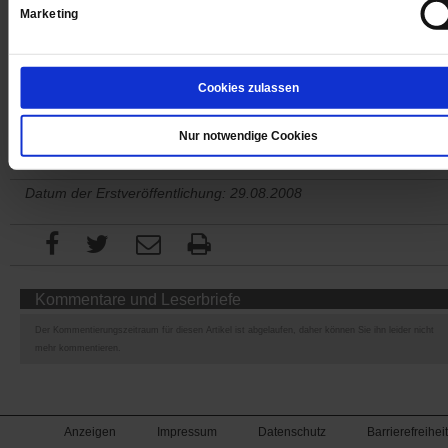
Marketing
Sie haben bereits ein
-Abo?
Hier anmelden
Cookies zulassen
Nur notwendige Cookies
Datum der Erstveröffentlichung: 29.08.2008
Kommentare und Leserbriefe
Der Kommentierungszeitraum für diesen Artikel ist abgelaufen, daher können Sie ihn leider nicht
mehr kommentieren.
Anzeigen
Impressum
Datenschutz
Barrierefreiheit