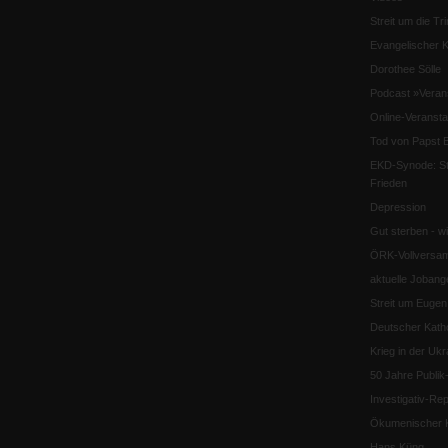
Streit um die Tri
Evangelischer K
Dorothee Sölle
Podcast »Veran
Online-Veransta
Tod von Papst B
EKD-Synode: Str
Frieden
Depression
Gut sterben - w
ÖRK-Vollversa
aktuelle Jobang
Streit um Euge
Deutscher Katho
Krieg in der Ukr
50 Jahre Publi
Investigativ-Rep
Ökumenischer K
Hans Küng