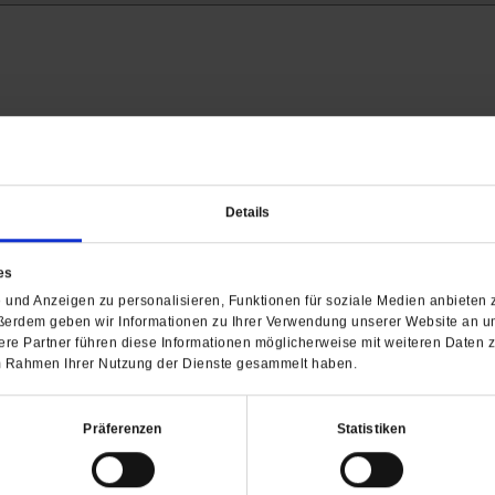
Details
Barrierefreiheit
H
es
und Anzeigen zu personalisieren, Funktionen für soziale Medien anbieten z
WIR ÜBER UNS
SERVICE
THEMA
ßerdem geben wir Informationen zu Ihrer Verwendung unserer Website an un
re Partner führen diese Informationen möglicherweise mit weiteren Daten 
Redaktion
Abo
Gefährlicher Re
 im Rahmen Ihrer Nutzung der Dienste gesammelt haben.
Herausgeberinnen und
Abo kündigen
Gottesfragen
Herausgeber
Shop
Urlaub und Nich
Verlag
Newsletter
Künstliche Intell
Präferenzen
Statistiken
Anzeigen
Gleichberechtig
Kontakt
Personen und Ko