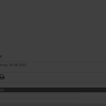
el
chung: 05.08.2022
efe