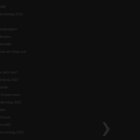
nität
irchentag 2023
staltungen«
ltungen
enedikt
eit um Krieg und
ie geht das?
mmlung 2022
ebote
n Drewermann
likentag 2022
aine
k-Forum
ort AfD
irchentag 2021