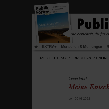
in
einem
neuen
Tab)
Die Zeitschrift, die für ei
kritisch • christlich • u
EXTRA+
Menschen & Meinungen
R
Rezensionen
Publik-Forum Archiv
EX
STARTSEITE
»
PUBLIK-FORUM 15/2022
»
MEINE
Leserinitiative Publik-Forum e.V.
Die Er
Gleichberechtigung
Künstliche Intelligenz
Flucht und Migration
Video-Podcast »Ver
Leserbrief
Meine Entsc
vom 05.08.2022