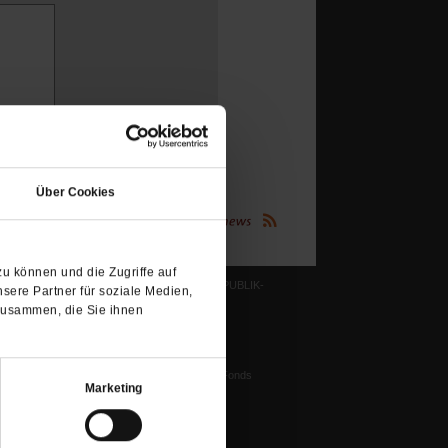
(Öffnet
in
Über Cookies
einem
(Öffnet
neuen
Publik-Forum.de folgen:
in
einem
Tab)
neuen
Tab)
u können und die Zugriffe auf
LESERINITIATIVE PUBLIK-
sere Partner für soziale Medien,
FORUM E. V.
zusammen, die Sie ihnen
ichtum
Ziele und Aufgaben
Vorstand
tstun
Harald-Pawlowski-Fonds
igenz
Marketing
Spenden
ung
Veranstaltungen
nflikte, Leo XIV
Gesprächskreise