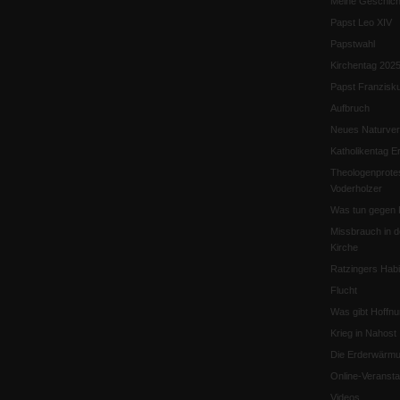
Meine Geschich
Papst Leo XIV
Papstwahl
Kirchentag 202
Papst Franzisk
Aufbruch
Neues Naturver
Katholikentag Er
Theologenprote
Voderholzer
Was tun gegen 
Missbrauch in d
Kirche
Ratzingers Habil
Flucht
Was gibt Hoffn
Krieg in Nahost
Die Erderwärmu
Online-Veransta
Videos