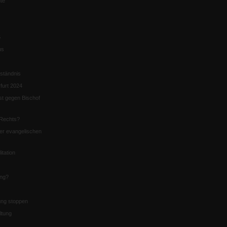
te
5
us
ständnis
furt 2024
st gegen Bischof
Rechts?
er evangelischen
itation
ung?
ng stoppen
ltung