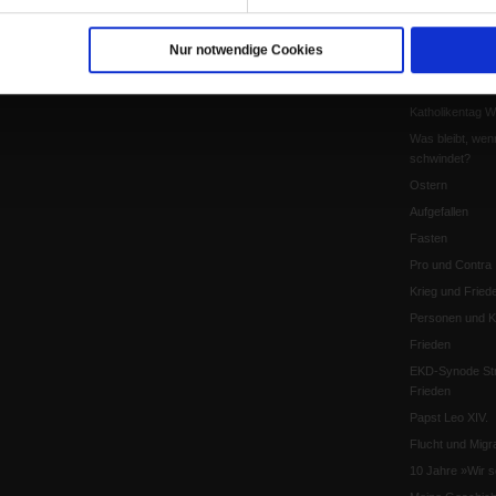
Pfingsten
Leo XIV
Nur notwendige Cookies
Die Katastrophe
Pro & Contra
Katholikentag 
Was bleibt, wen
schwindet?
Ostern
Aufgefallen
Fasten
Pro und Contra
Krieg und Fried
Personen und Ko
Frieden
EKD-Synode Str
Frieden
Papst Leo XIV.
Flucht und Migra
10 Jahre »Wir s