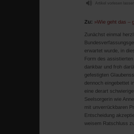
Artikel vorlesen lasse
Zu:
»Wie geht das – 
Zunächst einmal herzl
Bundesverfassungsgeri
erwartet wurde, in di
Form des assistierten 
dankbar und froh darü
gefestigten Glaubenssä
dennoch eingebettet in
eine derart schwierige
Seelsorgerin wie Anne
mit unverrückbaren Pr
Entscheidung akzeptie
weisem Ratschluss zu