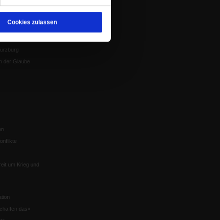
Mitgliederrundbrief
Cookies zulassen
Satzung
 von Tschernobyl
Würzburg
n der Glaube
en
nflikte
eit um Krieg und
tion
chaffen das«