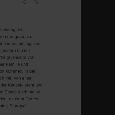
cheidung des
 von mir geradezu
unehmen, die jegliche
Insofern bin ich
zeigt jenseits von
ner Familie und
tion kommen, in der
ch mir, von einer
 der Kanzel« steht und
zten Endes auch meine
den, es nicht Gottes
aier,
Stuttgart