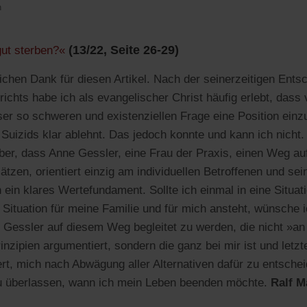
n
(13/22, Seite 26-29)
gut sterben?«
ichen Dank für diesen Artikel. Nach der seinerzeitigen Ents
chts habe ich als evangelischer Christ häufig erlebt, dass
eser so schweren und existenziellen Frage eine Position einz
Suizids klar ablehnt. Das jedoch konnte und kann ich nicht. 
ber, dass Anne Gessler, eine Frau der Praxis, einen Weg auf
tzen, orientiert einzig am individuellen Betroffenen und sei
 ein klares Wertefundament. Sollte ich einmal in eine Situa
 Situation für meine Familie und für mich ansteht, wünsche i
 Gessler auf diesem Weg begleitet zu werden, die nicht »an
inzipien argumentiert, sondern die ganz bei mir ist und let
rt, mich nach Abwägung aller Alternativen dafür zu entschei
 überlassen, wann ich mein Leben beenden möchte.
Ralf M