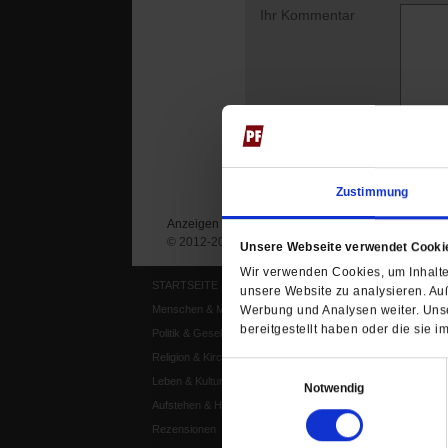
Ihr Kommentar
Zustimmung
Anzeigen
Impressum
Datenschutz
© 2012-2026 Publik-Forum Verlagsgesellschaft mb
Unsere Webseite verwendet Cooki
Wir verwenden Cookies, um Inhalte 
STARTSEITE
MEDIEN
unsere Website zu analysieren. Au
Werbung und Analysen weiter. Unse
Menschen & Meinungen
Publik-Forum Archiv
bereitgestellt haben oder die sie
Politik & Gesellschaft
Publik-Forum EXTRA
Religion & Kirchen
Publik-Forum Edition
Einwilligungsauswahl
Leben & Kultur
Publik-Forum Dossier
Notwendig
Aufstehen & Handeln
Weisheitsletter
Rezensionen
Spiritletter