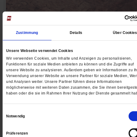
Zustimmung
Details
Über Cookie
Unsere Webseite verwendet Cookies
Wir verwenden Cookies, um Inhalte und Anzeigen zu personalisieren,
Funktionen für soziale Medien anbieten zu können und die Zugriffe auf
unsere Website zu analysieren. Außerdem geben wir Informationen zu Ih
Pro und Contra
Verwendung unserer Website an unsere Partner für soziale Medien, We
Deutsche Waffen nach Israel?
und Analysen weiter. Unsere Partner führen diese Informationen
möglicherweise mit weiteren Daten zusammen, die Sie ihnen bereitgeste
Im Krieg gegen die Hamas und die Hisbollah wünscht 
haben oder die sie im Rahmen Ihrer Nutzung der Dienste gesammelt ha
Israel Waffenlieferungen aus Deutschland. Soll die
Bundesregierung die Ausfuhr genehmigen, auch wenn
Einwilligungsauswahl
Israel vorgeworfen wird, Menschenrechte zu verletzen
Notwendig
/mehr
12 Kommentare
Präferenzen