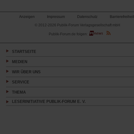
Anzeigen
Impressum
Datenschutz
Barrierefreiheit
© 2012-2026 Publik-Forum Verlagsgesellschaft mbH
(Öffnet
Publik-Forum.de folgen:
in
einem
neuen
Tab)
STARTSEITE
MEDIEN
WIR ÜBER UNS
SERVICE
THEMA
LESERINITIATIVE PUBLIK-FORUM E. V.