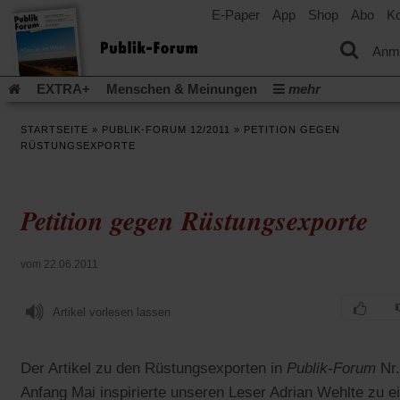
E-Paper
App
Shop
Abo
Ko
einem
neuen
Tab)
Anm
EXTRA+
Menschen & Meinungen
mehr
Religion & Kirchen
Politik & Gesellschaft
Leben & Kultur
STARTSEITE
»
PUBLIK-FORUM 12/2011
»
PETITION GEGEN
Aufstehen & Handeln
Rezensionen
Publik-Forum Archiv
RÜSTUNGSEXPORTE
EXTRA
Edition
Dossier
Weisheitsletter
Spiritletter
Newsletter
Veranstaltungen
Wir über uns
Petition gegen Rüstungsexporte
Leserinitiative Publik-Forum e.V.
Die Erderwärmung stopp
(Öffnet
(Öffnet
Urlaub und Nichtstun
Gefährlicher Reichtum
Krieg in Naho
in
in
(Öffnet
Gleichberechtigung
Künstliche Intelligenz
Was gibt Hoffn
vom 22.06.2011
einem
einem
in
neuen
neuen
(Öffnet
(Öf
Krieg und Frieden
Gott neu denken
Krieg in der Ukraine
einem
Tab)
Tab)
in
in
neuen
Artikel vorlesen lassen
Flucht und Migration
Video-Podcast »Veranstaltungen«
einem
ei
Tab)
neuen
ne
Podcast »Veranstaltungen«
Schriftgröße ändern:
Tab)
Ta
Der Artikel zu den Rüstungsexporten in
Publik-Forum
Nr.
Anfang Mai inspirierte unseren Leser Adrian Wehlte zu e