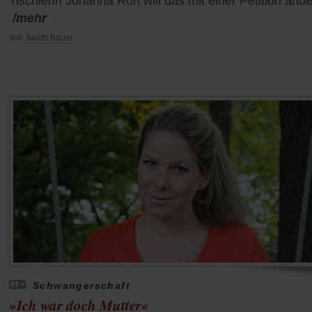
Tischlerin Johanna Röh will das mit einer Petition ände
/mehr
von
Judith Bauer
Schwangerschaft
»Ich war doch Mutter«