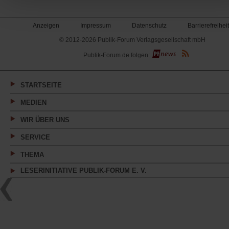
Anzeigen
Impressum
Datenschutz
Barrierefreiheit
© 2012-2026 Publik-Forum Verlagsgesellschaft mbH
(Öffnet
Publik-Forum.de folgen:
in
einem
neuen
Tab)
STARTSEITE
MEDIEN
WIR ÜBER UNS
SERVICE
THEMA
LESERINITIATIVE PUBLIK-FORUM E. V.