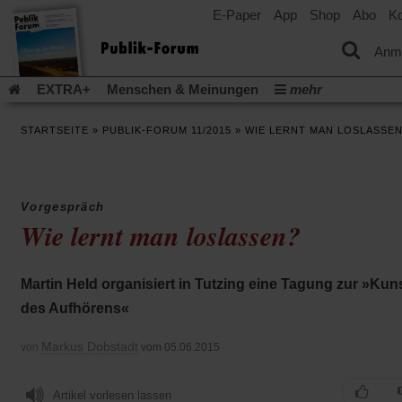
E-Paper
App
Shop
Abo
Ko
einem
neuen
Tab)
Anm
EXTRA+
Menschen & Meinungen
mehr
Religion & Kirchen
Politik & Gesellschaft
Leben & Kultur
STARTSEITE
»
PUBLIK-FORUM 11/2015
»
WIE LERNT MAN LOSLASSE
Aufstehen & Handeln
Rezensionen
Publik-Forum Archiv
EXTRA
Edition
Dossier
Weisheitsletter
Spiritletter
Newsletter
Veranstaltungen
Wir über uns
Vorgespräch
Leserinitiative Publik-Forum e.V.
Die Erderwärmung stopp
Wie lernt man loslassen?
(Öffnet
(Öffnet
Urlaub und Nichtstun
Gefährlicher Reichtum
Krieg in Naho
in
in
(Öffnet
Gleichberechtigung
Künstliche Intelligenz
Was gibt Hoffn
einem
einem
in
Martin Held organisiert in Tutzing eine Tagung zur »Kun
neuen
neuen
(Öffnet
(Öf
Krieg und Frieden
Gott neu denken
Krieg in der Ukraine
einem
Tab)
Tab)
in
in
des Aufhörens«
neuen
Flucht und Migration
Video-Podcast »Veranstaltungen«
einem
ei
Tab)
neuen
ne
Podcast »Veranstaltungen«
Schriftgröße ändern:
Markus Dobstadt
von
vom 05.06.2015
Tab)
Ta
Artikel vorlesen lassen