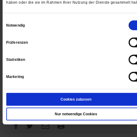
haben oder die sie im Rahmen Ihrer Nutzung der Dienste gesammelt ha
Digital
Einwilligungsauswahl
Notwendig
Präferenzen
Jetzt für 1 € testen
Statistiken
Sie haben bereits ein
-Abo?
Hier anmelden
Marketing
Cookies zulassen
Datum der Erstveröffentlichung: 05.06.2015
Nur notwendige Cookies