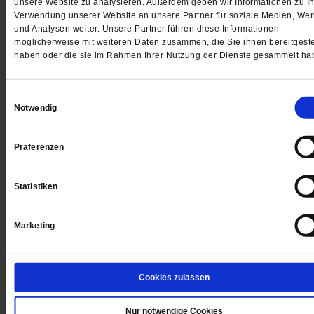
unsere Website zu analysieren. Außerdem geben wir Informationen zu Ih
Verwendung unserer Website an unsere Partner für soziale Medien, We
und Analysen weiter. Unsere Partner führen diese Informationen
möglicherweise mit weiteren Daten zusammen, die Sie ihnen bereitgeste
haben oder die sie im Rahmen Ihrer Nutzung der Dienste gesammelt ha
Digital
Einwilligungsauswahl
Notwendig
Jetzt für 1 € testen
Präferenzen
Statistiken
Sie haben bereits ein
-Abo?
Hier anmelden
Marketing
Cookies zulassen
Datum der Erstveröffentlichung: 22.05.2015
Mirca Madianou
ist britische Soziologin mit griechischen Wurzeln.
Nur notwendige Cookies