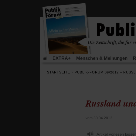
in
einem
neuen
Tab)
Die Zeitschrift, die für ei
kritisch • christlich • u
EXTRA+
Menschen & Meinungen
R
Rezensionen
Publik-Forum Archiv
EX
STARTSEITE
»
PUBLIK-FORUM 09/2012
»
RUSSL
Leserinitiative Publik-Forum e.V.
Urlaub
(Öffnet
(Öf
Was gibt Hoffnung?
Krieg und Frieden
in
in
einem
ei
Russland und
neuen
ne
Schriftgröße ändern:
Tab)
Tab
vom 30.04.2012
Artikel vorlesen lasse