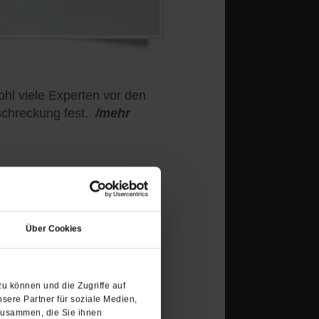
hl viele Experten vor den
chreckung fest.
/mehr
(Öffnet
ben
in
in nur die geweihten
Über Cookies
einem
neuen
Tab)
 Bischöfe, ob auch die
u können und die Zugriffe auf
Messe predigen dürften,
sere Partner für soziale Medien,
iesen. Denn die
zusammen, die Sie ihnen