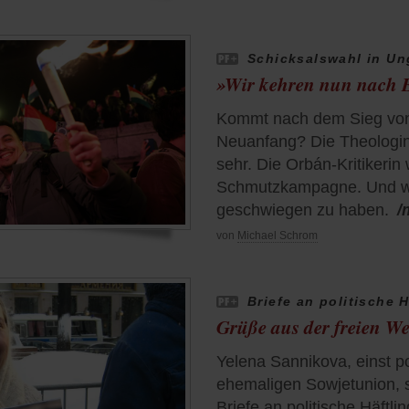
Schicksalswahl in Un
»Wir kehren nun nach 
Kommt nach dem Sieg von
Neuanfang? Die Theologin R
sehr. Die Orbán-Kritikerin
Schmutzkampagne. Und wirf
geschwiegen zu haben.
/
von
Michael Schrom
Briefe an politische H
Grüße aus der freien We
Yelena Sannikova, einst p
ehemaligen Sowjetunion, s
Briefe an politische Häftli