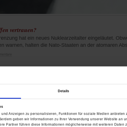
ffen vertrauen?
enzung hat ein neues Nuklearzeitalter eingeläutet. Obwo
n warnen, halten die Nato-Staaten an der atomaren Abs
mentare
Aus für Reformvorha
Predigen dürfen weiterh
Details
Männer
es
Die Anfrage der deutschen
und Anzeigen zu personalisieren, Funktionen für soziale Medien anbieten z
sogenannten Laien in der 
ßerdem geben wir Informationen zu Ihrer Verwendung unserer Website an un
wurde vom Vatikan abgew
re Partner führen diese Informationen möglicherweise mit weiteren Daten 