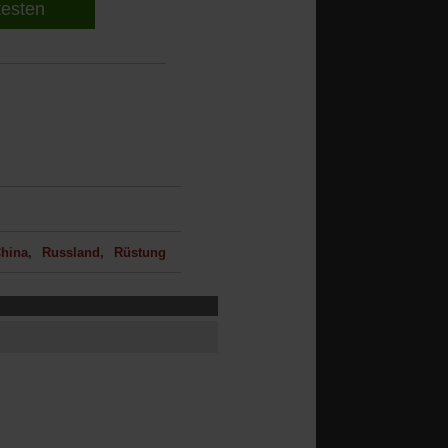
 testen
hina
Russland
Rüstung