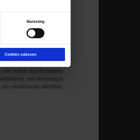
delt Reformvorhaben wie
ughafen. Ein Kommentar.
Marketing
Cookies zulassen
enkloster ist von Drohnen
 sie sollen aus Russland
äftsführer von Renovabis
 die ukrainische Identität.