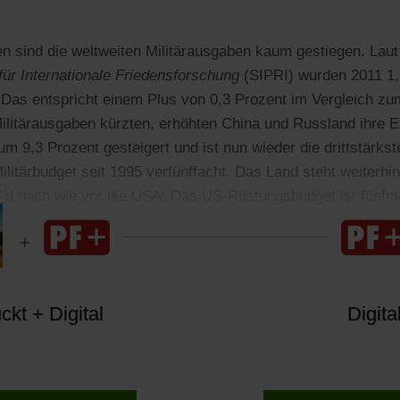
en sind die weltweiten Militärausgaben kaum gestiegen. Laut
für Internationale Friedensforschung
(SIPRI) wurden 2011 1,3
Das entspricht einem Plus von 0,3 Prozent im Vergleich zu
litärausgaben kürzten, erhöhten China und Russland ihre E
 9,3 Prozent gesteigert und ist nun wieder die drittstärkst
ilitärbudget seit 1995 verfünffacht. Das Land steht weiterhin
ind nach wie vor die USA: Das US-Rüstungsbudget ist fünfm
ür 41 Prozent der globalen Militärausgaben.
kt + Digital
Digita