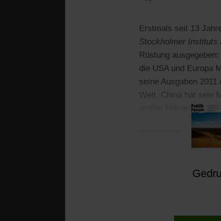
Erstmals seit 13 Jahr
Stockholmer Instituts 
Rüstung ausgegeben: 
die USA und Europa Mi
seine Ausgaben 2011 um
Welt. China hat sein M
größte Militärmacht s
von China und sorgt f
Gedruc