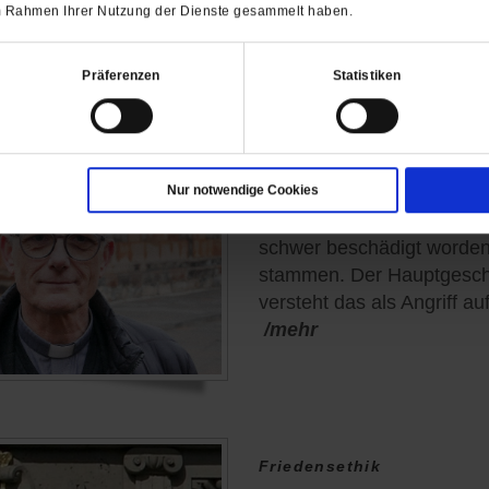
katholische Kirche behan
 im Rahmen Ihrer Nutzung der Dienste gesammelt haben.
verdächtige Koffer am Fl
/mehr
Präferenzen
Statistiken
von
Peter Otten
Thomas Schwartz
Nur notwendige Cookies
Das berühmte Kiewer Höhl
schwer beschädigt worden,
stammen. Der Hauptgesch
versteht das als Angriff auf
/mehr
Friedensethik