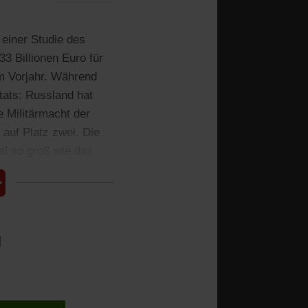
 einer Studie des
3 Billionen Euro für
m Vorjahr. Während
tats: Russland hat
e Militärmacht der
 auf Platz zwei. Die
al so groß wie das
l