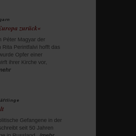
garn
Europa zurück«
 Péter Magyar der
ita Perintfalvi hofft das
 wurde Opfer einer
t ihrer Kirche vor,
mehr
äftlinge
lt
olitische Gefangene in der
chreibt seit 50 Jahren
nge in Russland.
/mehr