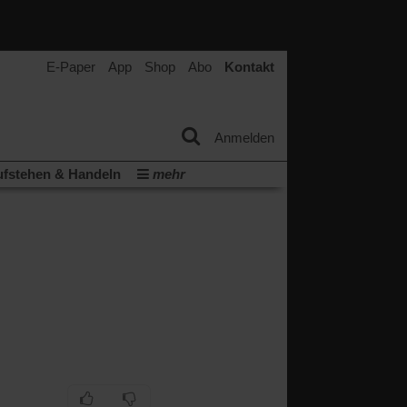
E-Paper
App
Shop
Abo
Kontakt
Anmelden
fstehen & Handeln
mehr
tter
Veranstaltungen
Wir über uns
t
(Öffnet
ichberechtigung
Künstliche Intelligenz
in
Video-Podcast »Veranstaltungen«
einem
neuen
Podcast »Veranstaltungen«
Tab)