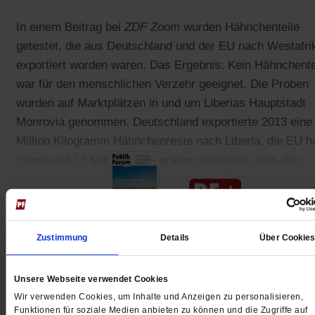
In einem Beitrag bei
ZDF Zoom
wurden Hähnchenteile
getestet, die aus Deutschland und der EU nach Westafri
exportiert worden waren. Das Ergebnis: Kein Hähnchente
war für den menschlichen Verzehr geeignet. Die Proben
wurden auf Marktplätzen in und um Liberias Hauptstadt
Monrovia genommen. Deutschland exportierte 2013 eine
Million Kilogramm Hähnchenreste nach Liberia, die EU h
insgesamt 13 Millionen Kilogramm exportiert, was den
Schlachthöfen in Europa acht Millionen Euro einbrachte.
Zustimmung
Details
Über Cookie
Gedruckt + Digital
Unsere Webseite verwendet Cookies
Wir verwenden Cookies, um Inhalte und Anzeigen zu personalisieren,
Funktionen für soziale Medien anbieten zu können und die Zugriffe auf