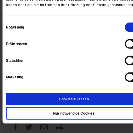
haben oder die sie im Rahmen Ihrer Nutzung der Dienste gesammelt ha
Digital
Einwilligungsauswahl
Notwendig
Präferenzen
Jetzt für 1 € testen
Statistiken
Marketing
Sie haben bereits ein
-Abo?
Hier anmelden
Cookies zulassen
Datum der Erstveröffentlichung: 30.01.2015
Nur notwendige Cookies