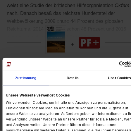
weist eine Studie der britischen Hilfsorganisation
Oxfam
nach. Danach besaß das reichste Hundertstel der
Weltbevölkerung 2009 »nur« 44 Prozent des globalen
Reichtums, 2014 waren es schon 48 Prozent und 2016
werden es wohl mehr als 50 Prozent sein.
Gedruckt + Digital
Zustimmung
Details
Über Cookie
Unsere Webseite verwendet Cookies
Jetzt für 5 € testen
Wir verwenden Cookies, um Inhalte und Anzeigen zu personalisieren,
Funktionen für soziale Medien anbieten zu können und die Zugriffe auf
unsere Website zu analysieren. Außerdem geben wir Informationen zu Ih
Verwendung unserer Website an unsere Partner für soziale Medien, We
und Analysen weiter. Unsere Partner führen diese Informationen
möglicherweise mit weiteren Daten zusammen, die Sie ihnen bereitgeste