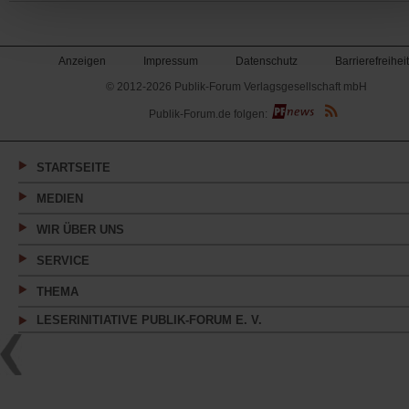
Anzeigen
Impressum
Datenschutz
Barrierefreiheit
© 2012-2026 Publik-Forum Verlagsgesellschaft mbH
(Öffnet
Publik-Forum.de folgen:
in
einem
neuen
Tab)
STARTSEITE
MEDIEN
WIR ÜBER UNS
SERVICE
THEMA
LESERINITIATIVE PUBLIK-FORUM E. V.