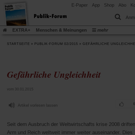
E-Paper
App
Shop
Abo
Ko
einem
neuen
Tab)
Anm
EXTRA+
Menschen & Meinungen
mehr
Religion & Kirchen
Politik & Gesellschaft
Leben & Kultur
STARTSEITE
»
PUBLIK-FORUM 02/2015
»
GEFÄHRLICHE UNGLEICHHE
Aufstehen & Handeln
Rezensionen
Publik-Forum Archiv
EXTRA
Edition
Dossier
Weisheitsletter
Spiritletter
Newsletter
Veranstaltungen
Wir über uns
Gefährliche Ungleichheit
Leserinitiative Publik-Forum e.V.
Die Erderwärmung stopp
(Öffnet
(Öffnet
Urlaub und Nichtstun
Gefährlicher Reichtum
Krieg in Naho
in
in
(Öffnet
Gleichberechtigung
Künstliche Intelligenz
Was gibt Hoffn
vom 30.01.2015
einem
einem
in
neuen
neuen
(Öffnet
(Öf
Krieg und Frieden
Gott neu denken
Krieg in der Ukraine
einem
Tab)
Tab)
in
in
neuen
Artikel vorlesen lassen
Flucht und Migration
Video-Podcast »Veranstaltungen«
einem
ei
Tab)
neuen
ne
Podcast »Veranstaltungen«
Schriftgröße ändern:
Tab)
Ta
Seit dem Ausbruch der Weltwirtschafts krise 2008 drifte
Arm und Reich weltweit immer weiter auseinander. Dies