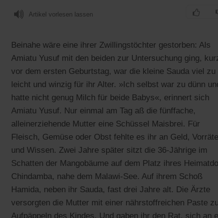
Artikel vorlesen lassen
Beinahe wäre eine ihrer Zwillingstöchter gestorben: Als
Amiatu Yusuf mit den beiden zur Untersuchung ging, kur
vor dem ersten Geburtstag, war die kleine Sauda viel zu
leicht und winzig für ihr Alter. »Ich selbst war zu dünn un
hatte nicht genug Milch für beide Babys«, erinnert sich
Amiatu Yusuf. Nur einmal am Tag aß die fünffache,
alleinerziehende Mutter eine Schüssel Maisbrei. Für
Fleisch, Gemüse oder Obst fehlte es ihr an Geld, Vorrät
und Wissen. Zwei Jahre später sitzt die 36-Jährige im
Schatten der Mangobäume auf dem Platz ihres Heimatdo
Chindamba, nahe dem Malawi-See. Auf ihrem Schoß
Hamida, neben ihr Sauda, fast drei Jahre alt. Die Ärzte
versorgten die Mutter mit einer nährstoffreichen Paste 
Aufpäppeln des Kindes. Und gaben ihr den Rat, sich an e