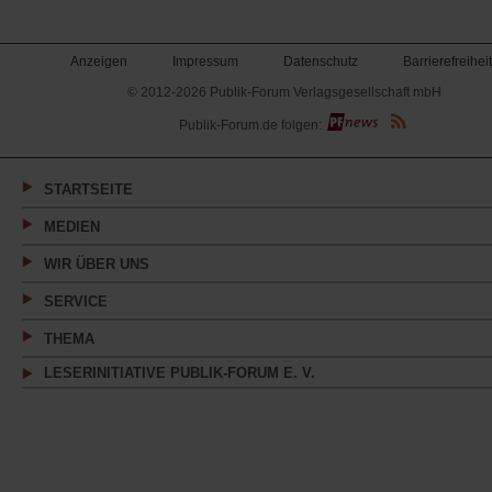
Anzeigen
Impressum
Datenschutz
Barrierefreiheit
© 2012-2026 Publik-Forum Verlagsgesellschaft mbH
(Öffnet
Publik-Forum.de folgen:
in
einem
neuen
Tab)
STARTSEITE
MEDIEN
WIR ÜBER UNS
SERVICE
THEMA
LESERINITIATIVE PUBLIK-FORUM E. V.