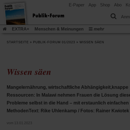
E-Paper
App
Shop
Abo
Ko
einem
neuen
Tab)
Anm
EXTRA+
Menschen & Meinungen
mehr
Religion & Kirchen
Politik & Gesellschaft
Leben & Kultur
STARTSEITE
»
PUBLIK-FORUM 01/2023
»
WISSEN SÄEN
Aufstehen & Handeln
Rezensionen
Publik-Forum Archiv
EXTRA
Edition
Dossier
Weisheitsletter
Spiritletter
Newsletter
Veranstaltungen
Wir über uns
Wissen säen
Leserinitiative Publik-Forum e.V.
Die Erderwärmung stopp
(Öffnet
(Öffnet
Urlaub und Nichtstun
Gefährlicher Reichtum
Krieg in Naho
in
in
(Öffnet
Gleichberechtigung
Künstliche Intelligenz
Was gibt Hoffn
Mangelernährung, wirtschaftliche Abhängigkeit,knappe
einem
einem
in
neuen
neuen
(Öffnet
(Öf
Krieg und Frieden
Gott neu denken
Krieg in der Ukraine
Ressourcen: In Malawi nehmen Frauen die Lösung dies
einem
Tab)
Tab)
in
in
neuen
Flucht und Migration
Video-Podcast »Veranstaltungen«
Probleme selbst in die Hand – mit erstaunlich einfachen
einem
ei
Tab)
neuen
ne
Podcast »Veranstaltungen«
Schriftgröße ändern:
MethodenText: Rike Uhlenkamp / Fotos: Rainer Kwiotek
Tab)
Ta
vom 13.01.2023