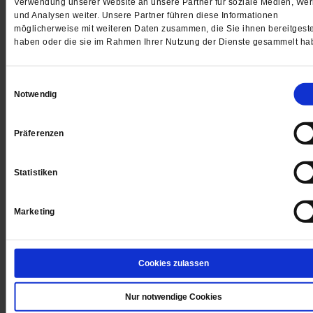
Jetzt für 5 € testen
Verwendung unserer Website an unsere Partner für soziale Medien, We
und Analysen weiter. Unsere Partner führen diese Informationen
möglicherweise mit weiteren Daten zusammen, die Sie ihnen bereitgeste
haben oder die sie im Rahmen Ihrer Nutzung der Dienste gesammelt ha
Einwilligungsauswahl
Notwendig
Digital
Präferenzen
Statistiken
Jetzt für 1 € testen
Marketing
Sie haben bereits ein
-Abo?
Hier anmelden
Cookies zulassen
Nur notwendige Cookies