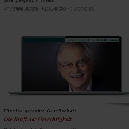
Streitgespräch.
/mehr
von
Matthias Drobinski
,
Nana Gerritzen
·
4 Kommentare
Für eine gerechte Gesellschaft
Die Kraft der Gerechtigkeit