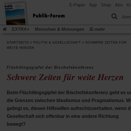
E-Paper
App
Shop
Abo
Ko
einem
neuen
Tab)
Anm
EXTRA+
Menschen & Meinungen
mehr
Religion & Kirchen
Politik & Gesellschaft
Leben & Kultur
STARTSEITE
»
POLITIK & GESELLSCHAFT
»
SCHWERE ZEITEN FÜR
Aufstehen & Handeln
Rezensionen
Publik-Forum Archiv
WEITE HERZEN
EXTRA
Edition
Dossier
Weisheitsletter
Spiritletter
Newsletter
Veranstaltungen
Wir über uns
Flüchtlingsgipfel der Bischofskonferenz
Leserinitiative Publik-Forum e.V.
Die Erderwärmung stopp
Schwere Zeiten für weite Herzen
(Öffnet
(Öffnet
Urlaub und Nichtstun
Gefährlicher Reichtum
Krieg in Naho
in
in
(Öffnet
Gleichberechtigung
Künstliche Intelligenz
Was gibt Hoffn
einem
einem
in
Beim Flüchtlingsgipfel der Bischofskonferenz geht es 
neuen
neuen
(Öffnet
(Öf
Krieg und Frieden
Gott neu denken
Krieg in der Ukraine
einem
Tab)
Tab)
in
in
die Grenzen zwischen Idealismus und Pragmatismus. W
neuen
Flucht und Migration
Video-Podcast »Veranstaltungen«
einem
ei
Tab)
gelingt es, diesen Hilfswillen aufrechtzuerhalten, wenn d
neuen
ne
Podcast »Veranstaltungen«
Schriftgröße ändern:
Tab)
Ta
Gesellschaft sich offenbar in eine andere Richtung
bewegt?