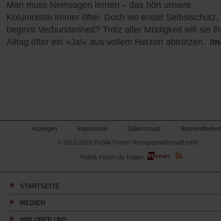
Man muss Neinsagen lernen – das hört unsere
Kolumnistin immer öfter. Doch wo endet Selbstschutz,
beginnt Verbundenheit? Trotz aller Müdigkeit will sie i
Alltag öfter ein »Ja!« aus vollem Herzen abtrotzen.
/m
Anzeigen
Impressum
Datenschutz
Barrierefreiheit
© 2012-2026 Publik-Forum Verlagsgesellschaft mbH
(Öffnet
Publik-Forum.de folgen:
in
einem
neuen
Tab)
STARTSEITE
MEDIEN
WIR ÜBER UNS