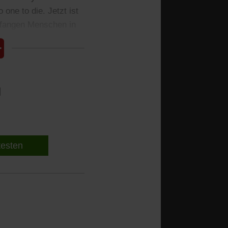
 one to die. Jetzt ist
mpfangen Menschen in
l
 testen