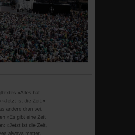
textes »Alles hat
»Jetzt ist die Zeit.«
as andere dran sei.
n »Es gibt eine Zeit
 »Jetzt ist die Zeit,
ives always matter.