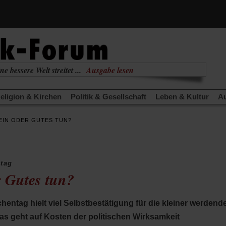
ne bessere Welt streitet ...
Ausgabe lesen
nabhängig
zur aktuellen Ausgabe
eligion & Kirchen
Politik & Gesellschaft
Leben & Kultur
Au
TRA
Edition
Dossier
Weisheitsletter
Spiritletter
Newsle
EIN ODER GUTES TUN?
(Öffnet
(Öffnet
derwärmung stoppen
Urlaub und Nichtstun
Gefährlicher Re
in
in
(Öffnet
(Öffnet
(Öffnet
Was gibt Hoffnung?
Krieg und Frieden
Gott neu denken
einem
einem
in
in
in
neuen
neuen
anstaltungen«
Podcast »Veranstaltungen«
Schriftgröße änd
einem
einem
einem
Tab)
Tab)
ntag
neuen
neuen
neuen
r Gutes tun?
Tab)
Tab)
Tab)
hentag hielt viel Selbstbestätigung für die kleiner werdend
Das geht auf Kosten der politischen Wirksamkeit