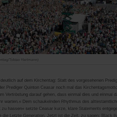
entag/Tobias Hartmann)
eutlich auf dem Kirchentag: Statt des vorgesehenen Predigt
 der Prediger Quinton Ceasar noch mal das Kirchentagsmotto 
m Vertröstung darauf gehen, dass einmal dies und einmal d
r warten.« Dem schaukelnden Rhythmus des alttestamtliche
t zu hassen« setzte Ceasar kurze, klare Statements entgegen:
e die Letzte Generation. Jetzt ist die Zeit, zu sagen: Black l