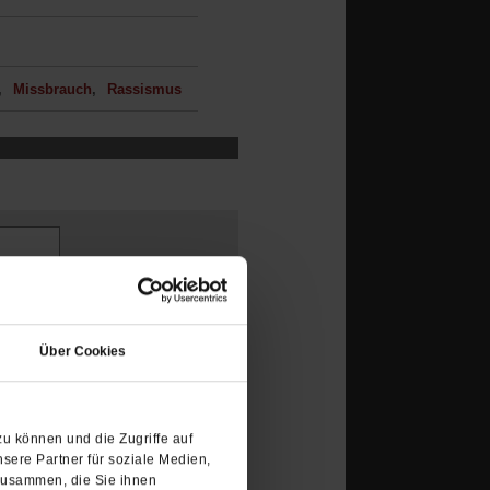
Missbrauch
Rassismus
(Öffnet
in
Über Cookies
einem
neuen
Tab)
u können und die Zugriffe auf
sere Partner für soziale Medien,
zusammen, die Sie ihnen