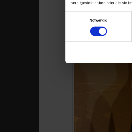
Das könnte Sie au
bereitgestellt haben oder die sie
Einwilligungsauswahl
Notwendig