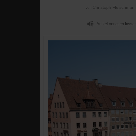
Christoph Fleischman
von
Artikel vorlesen lasse