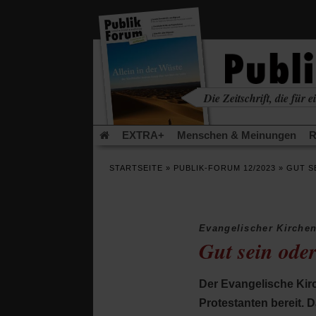
in
einem
neuen
Tab)
Die Zeitschrift, die für ei
kritisch • christlich • u
EXTRA+
Menschen & Meinungen
R
Rezensionen
Publik-Forum Archiv
EX
STARTSEITE
»
PUBLIK-FORUM 12/2023
»
GUT S
Leserinitiative Publik-Forum e.V.
Die Er
Gleichberechtigung
Künstliche Intelligenz
Flucht und Migration
Video-Podcast »Ver
Evangelischer Kirche
Gut sein ode
Der Evangelische Kirc
Protestanten bereit. 