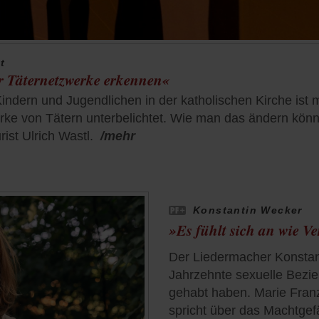
t
wir Täternetzwerke erkennen«
ndern und Jugendlichen in der katholischen Kirche ist mit
ke von Tätern unterbelichtet. Wie man das ändern könnte
ist Ulrich Wastl.
/mehr
Konstantin Wecker
»Es fühlt sich an wie Ve
Der Liedermacher Konstan
Jahrzehnte sexuelle Bezi
gehabt haben. Marie Franz
spricht über das Machtgef