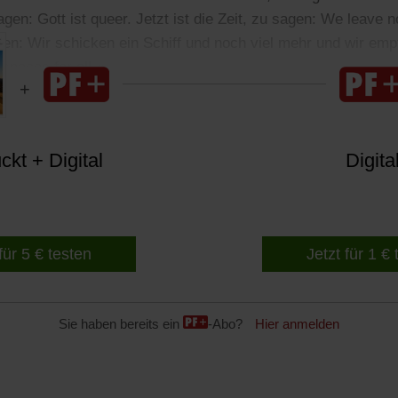
sagen: Gott ist queer. Jetzt ist die Zeit, zu sagen: We leave no
agen: Wir schicken ein Schiff und noch viel mehr und wir e
spaces for all.«
kt + Digital
Digita
für 5 € testen
Jetzt für 1 €
Sie haben bereits ein
-Abo?
Hier anmelden