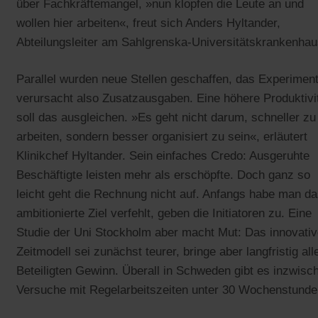
über Fachkräftemangel, »nun klopfen die Leute an und
wollen hier arbeiten«, freut sich Anders Hyltander,
Abteilungsleiter am Sahlgrenska-Universitätskrankenhau
Parallel wurden neue Stellen geschaffen, das Experimen
verursacht also Zusatzausgaben. Eine höhere Produktivi
soll das ausgleichen. »Es geht nicht darum, schneller zu
arbeiten, sondern besser organisiert zu sein«, erläutert
Klinikchef Hyltander. Sein einfaches Credo: Ausgeruhte
Beschäftigte leisten mehr als erschöpfte. Doch ganz so
leicht geht die Rechnung nicht auf. Anfangs habe man d
ambitionierte Ziel verfehlt, geben die Initiatoren zu. Eine
Studie der Uni Stockholm aber macht Mut: Das innovati
Zeitmodell sei zunächst teurer, bringe aber langfristig all
Beteiligten Gewinn. Überall in Schweden gibt es inzwisc
Versuche mit Regelarbeitszeiten unter 30 Wochenstunde