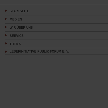
einem
neuen
Tab)
STARTSEITE
MEDIEN
WIR ÜBER UNS
SERVICE
THEMA
LESERINITIATIVE PUBLIK-FORUM E. V.