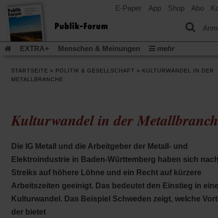
E-Paper
App
Shop
Abo
Ko
einem
neuen
Tab)
Anm
EXTRA+
Menschen & Meinungen
mehr
Religion & Kirchen
Politik & Gesellschaft
Leben & Kultur
STARTSEITE
»
POLITIK & GESELLSCHAFT
»
KULTURWANDEL IN DER
Aufstehen & Handeln
Rezensionen
Publik-Forum Archiv
METALLBRANCHE
EXTRA
Edition
Dossier
Weisheitsletter
Spiritletter
Newsletter
Veranstaltungen
Wir über uns
Kulturwandel in der Metallbranc
Leserinitiative Publik-Forum e.V.
Die Erderwärmung stopp
(Öffnet
(Öffnet
Urlaub und Nichtstun
Gefährlicher Reichtum
Krieg in Naho
in
in
(Öffnet
Gleichberechtigung
Künstliche Intelligenz
Was gibt Hoffn
Die IG Metall und die Arbeitgeber der Metall- und
einem
einem
in
neuen
neuen
(Öffnet
(Öf
Krieg und Frieden
Gott neu denken
Krieg in der Ukraine
Elektroindustrie in Baden-Württemberg haben sich nac
einem
Tab)
Tab)
in
in
neuen
Flucht und Migration
Video-Podcast »Veranstaltungen«
Streiks auf höhere Löhne und ein Recht auf kürzere
einem
ei
Tab)
neuen
ne
Podcast »Veranstaltungen«
Schriftgröße ändern:
Arbeitszeiten geeinigt. Das bedeutet den Einstieg in ein
Tab)
Ta
Kulturwandel. Das Beispiel Schweden zeigt, welche Vort
der bietet