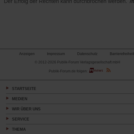
Der Erfolg der Rechten kann durchbrochen werden.
/
Anzeigen
Impressum
Datenschutz
Barrierefreiheit
© 2012-2026 Publik-Forum Verlagsgesellschaft mbH
(Öffnet
Publik-Forum.de folgen:
in
einem
neuen
Tab)
STARTSEITE
MEDIEN
WIR ÜBER UNS
SERVICE
THEMA