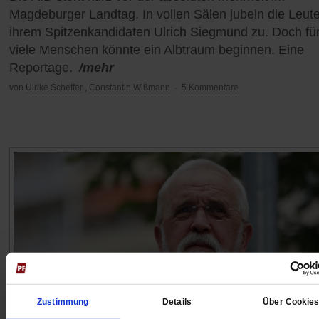
Magdeburger Landtag. In vollen Sälen jubeln die Leut
ihrem Spitzenkandidaten Ulrich Siegmund zu. Doch fü
viele Menschen könnte ein Albtraum beginnen. Eine
Reportage.
/mehr
von
Ulrike Scheffer
,
Constantin Wißmann
·
5 Kommentare
Zustimmung
Details
Über Cookie