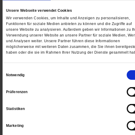
Landtagswahl in Sachsen-Anhalt
Unsere Webseite verwendet Cookies
»Die Empathie geht verloren«
Wir verwenden Cookies, um Inhalte und Anzeigen zu personalisieren,
Funktionen für soziale Medien anbieten zu können und die Zugriffe auf
Der Erfolg der AfD verändert schon jetzt das Land, sag
unsere Website zu analysieren. Außerdem geben wir Informationen zu Ih
Verwendung unserer Website an unsere Partner für soziale Medien, We
der katholische Bischof von Magdeburg, Gerhard Feig
und Analysen weiter. Unsere Partner führen diese Informationen
Die aggressive Polemik der Partei gegen die Kirchen
möglicherweise mit weiteren Daten zusammen, die Sie ihnen bereitgeste
erinnert ihn an die Zeit in der DDR – mit einem wichti
haben oder die sie im Rahmen Ihrer Nutzung der Dienste gesammelt ha
Unterschied.
/mehr
von
Ulrike Scheffer
,
Constantin Wißmann
Einwilligungsauswahl
Notwendig
Präferenzen
Statistiken
Marketing