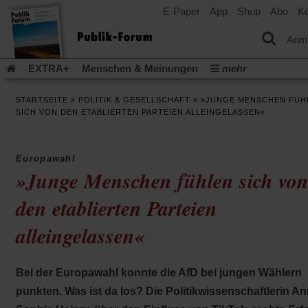
E-Paper
App
Shop
Abo
Ko
einem
neuen
Tab)
Anm
EXTRA+
Menschen & Meinungen
mehr
Religion & Kirchen
Politik & Gesellschaft
Leben & Kultur
STARTSEITE
»
POLITIK & GESELLSCHAFT
»
»JUNGE MENSCHEN FÜH
Aufstehen & Handeln
Rezensionen
Publik-Forum Archiv
SICH VON DEN ETABLIERTEN PARTEIEN ALLEINGELASSEN«
EXTRA
Edition
Dossier
Weisheitsletter
Spiritletter
Newsletter
Veranstaltungen
Wir über uns
Europawahl
Leserinitiative Publik-Forum e.V.
Die Erderwärmung stopp
»Junge Menschen fühlen sich vo
(Öffnet
(Öffnet
Urlaub und Nichtstun
Gefährlicher Reichtum
Krieg in Naho
in
in
den etablierten Parteien
(Öffnet
Gleichberechtigung
Künstliche Intelligenz
Was gibt Hoffn
einem
einem
in
neuen
neuen
(Öffnet
(Öf
Krieg und Frieden
Gott neu denken
Krieg in der Ukraine
alleingelassen«
einem
Tab)
Tab)
in
in
neuen
Flucht und Migration
Video-Podcast »Veranstaltungen«
einem
ei
Tab)
neuen
ne
Podcast »Veranstaltungen«
Schriftgröße ändern:
Tab)
Ta
Bei der Europawahl konnte die AfD bei jungen Wählern
punkten. Was ist da los? Die Politikwissenschaftlerin An