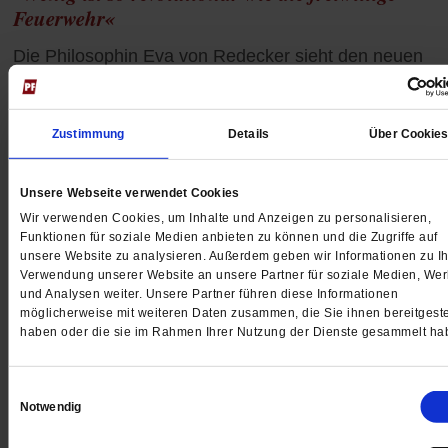
Feuerwehr«
Die Philosophin Eva von Redecker sieht den neuen
Faschismus als Fortsetzung einer kapitalistischen Logi
Was macht ihr Hoffnung angesichts des globalen
Rechtsrucks?
/mehr
Zustimmung
Details
Über Cookie
3 Kommentare
Unsere Webseite verwendet Cookies
Wir verwenden Cookies, um Inhalte und Anzeigen zu personalisieren,
Funktionen für soziale Medien anbieten zu können und die Zugriffe auf
unsere Website zu analysieren. Außerdem geben wir Informationen zu Ih
Verwendung unserer Website an unsere Partner für soziale Medien, We
und Analysen weiter. Unsere Partner führen diese Informationen
möglicherweise mit weiteren Daten zusammen, die Sie ihnen bereitgeste
haben oder die sie im Rahmen Ihrer Nutzung der Dienste gesammelt ha
Einwilligungsauswahl
Notwendig