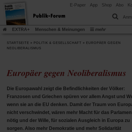
E-Paper
App
Shop
Abo
Ko
einem
neuen
Tab)
Anm
EXTRA+
Menschen & Meinungen
mehr
Religion & Kirchen
Politik & Gesellschaft
Leben & Kultur
STARTSEITE
»
POLITIK & GESELLSCHAFT
»
EUROPÄER GEGEN
Aufstehen & Handeln
Rezensionen
Publik-Forum Archiv
NEOLIBERALISMUS
EXTRA
Edition
Dossier
Weisheitsletter
Spiritletter
Newsletter
Veranstaltungen
Wir über uns
Europäer gegen Neoliberalismus
Leserinitiative Publik-Forum e.V.
Die Erderwärmung stopp
(Öffnet
(Öffnet
Urlaub und Nichtstun
Gefährlicher Reichtum
Krieg in Naho
in
in
(Öffnet
Gleichberechtigung
Künstliche Intelligenz
Was gibt Hoffn
Die Europawahl zeigt die Befindlichkeiten der Völker:
einem
einem
in
neuen
neuen
(Öffnet
(Öf
Krieg und Frieden
Gott neu denken
Krieg in der Ukraine
Franzosen und Griechen spüren vor allem Angst und Wu
einem
Tab)
Tab)
in
in
neuen
Flucht und Migration
Video-Podcast »Veranstaltungen«
wenn sie an die EU denken. Damit der Traum von Europ
einem
ei
Tab)
neuen
ne
Podcast »Veranstaltungen«
Schriftgröße ändern:
nicht verschwindet, wären mehr Macht für das Parlamen
Tab)
Ta
nötig und der Wille, für sozialen Ausgleich in Europa zu
sorgen. Also mehr Demokratie und mehr Solidarität