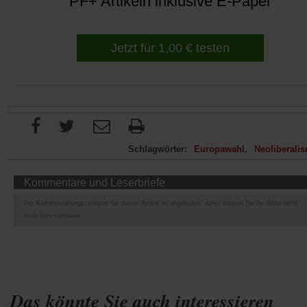
PF+ Artikeln inklusive E-Paper
Jetzt für 1,00 € testen
Schlagwörter:
Europawahl
Neoliberali
Kommentare und Leserbriefe
Der Kommentierungszeitraum für diesen Artikel ist abgelaufen, daher können Sie ihn leider nicht
mehr kommentieren.
Das könnte Sie auch interessieren