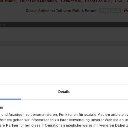
ld Trump
Flucht und Migration
Geflüchtete
Papst Leo XIV.
USA
Pe
Dieser Artikel ist Teil von: Publik-Forum
efe
Details
2.2026, 17:45 Uhr:
es
und Anzeigen zu personalisieren, Funktionen für soziale Medien anbieten z
ßerdem geben wir Informationen zu Ihrer Verwendung unserer Website an un
re Partner führen diese Informationen möglicherweise mit weiteren Daten 