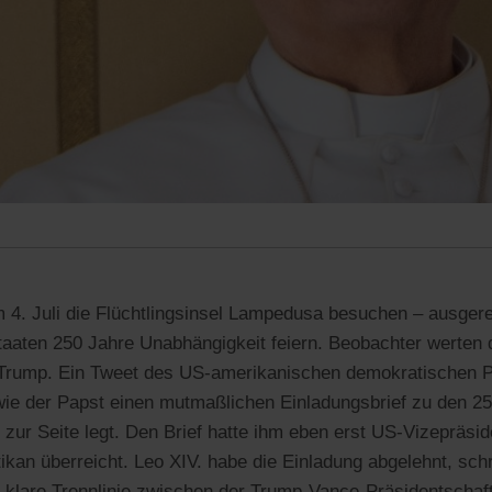
m 4. Juli die Flüchtlingsinsel Lampedusa besuchen – ausger
taaten 250 Jahre Unabhängigkeit feiern. Beobachter werten d
Trump. Ein Tweet des US-amerikanischen demokratischen Po
 wie der Papst einen mutmaßlichen Einladungsbrief zu den 25
 zur Seite legt. Den Brief hatte ihm eben erst US-Vizepräsi
kan überreicht. Leo XIV. habe die Einladung abgelehnt, schr
e klare Trennlinie zwischen der Trump-Vance-Präsidentschaf