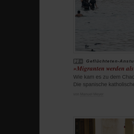
Geflüchteten-Anstu
»Migranten werden als 
Wie kam es zu dem Chaos 
Die spanische katholisch
von
Manuel Meyer