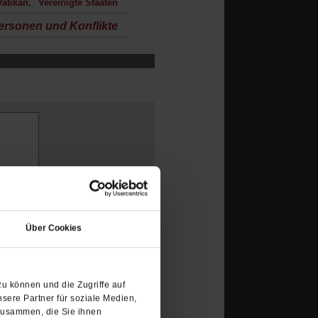
Vatikan
Vereinigte Staaten
rsonen und Konflikte
(Öffnet
in
Über Cookies
einem
neuen
Tab)
u können und die Zugriffe auf
sere Partner für soziale Medien,
zusammen, die Sie ihnen