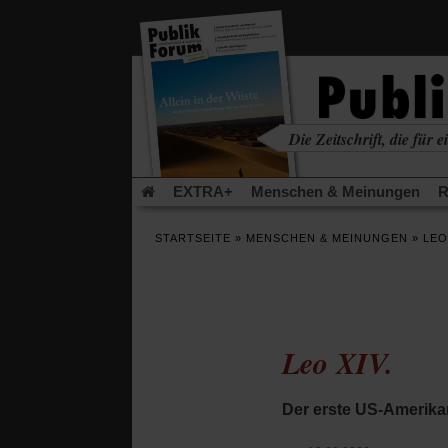
in
einem
neuen
Tab)
Die Zeitschrift, die für ei
kritisch • christlich • u
EXTRA+
Menschen & Meinungen
R
Rezensionen
Publik-Forum Archiv
EX
STARTSEITE
»
MENSCHEN & MEINUNGEN
»
LEO
Leserinitiative Publik-Forum e.V.
Die Er
Gleichberechtigung
Künstliche Intelligenz
Flucht und Migration
Video-Podcast »Ver
Leo XIV.
Der erste US-Amerika