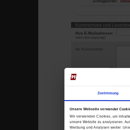
Schlagwörter:
Dona
Kommentare und Leserbri
Ihre E-Mailadresse:
(wird nicht angezeigt)
Ihr Kommentar
Zustimmung
Georg Lechner
24.0
Unsere Webseite verwendet Cooki
Das ehrt Papst Leo.
Wir verwenden Cookies, um Inhalte 
unsere Website zu analysieren. Au
Werbung und Analysen weiter. Unse