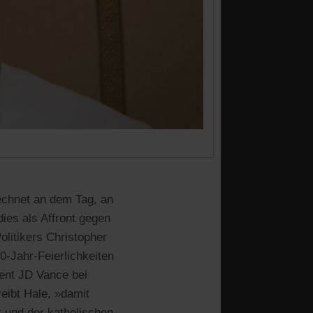
echnet an dem Tag, an
ies als Affront gegen
litikers Christopher
0-Jahr-Feierlichkeiten
dent JD Vance bei
eibt Hale, »damit
t und der katholischen