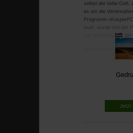
selbst der liebe Gott,
es um die Vereinnahmu
Programm »KasperPOP«
tourt, wurde von der
F
nur noch Unsinn, alle
Glaubenssätzen, die k
Gedruc
Jetzt 