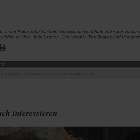
ur in der Kulturredaktion beim Hessischen Rundfunk und Autor versch
 schrieb er über: John Lennon, Jimi Hendrix, The Beatles und Muhamma
efe
el ist abgelaufen, daher können Sie ihn leider nicht mehr kommentieren.
ch interessieren