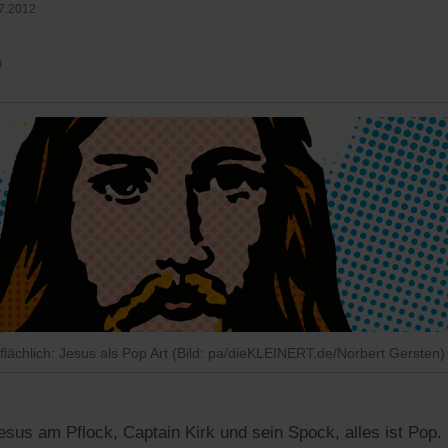
7.2012
n
flächlich: Jesus als Pop Art (Bild: pa/dieKLEINERT.de/Norbert Gersten)
Jesus am Pflock, Captain Kirk und sein Spock, alles ist Pop.