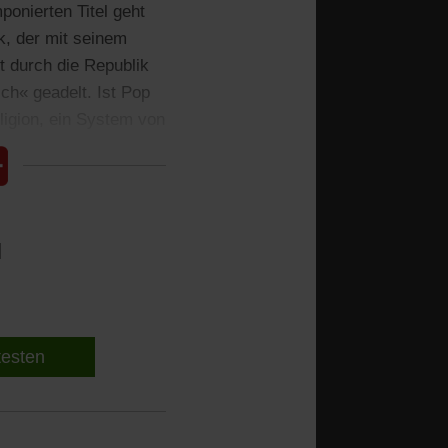
ponierten Titel geht
k, der mit seinem
 durch die Republik
h« geadelt. Ist Pop
ligion, ein System von
l
 testen