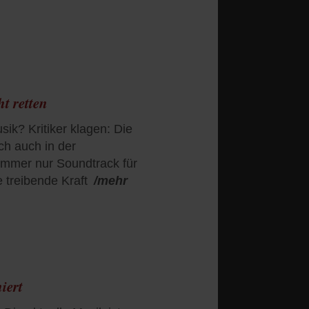
t retten
sik? Kritiker klagen: Die
ch auch in der
immer nur Soundtrack für
e treibende Kraft
/mehr
iert