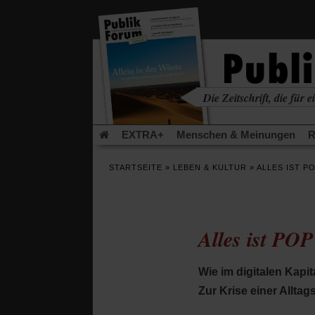
in
einem
neuen
Tab)
Die Zeitschrift, die für ei
kritisch • christlich • u
EXTRA+
Menschen & Meinungen
R
Rezensionen
Publik-Forum Archiv
EX
STARTSEITE
»
LEBEN & KULTUR
»
ALLES IST P
Leserinitiative Publik-Forum e.V.
Die Er
Gleichberechtigung
Künstliche Intelligenz
Flucht und Migration
Video-Podcast »Ver
Alles ist POP
Wie im digitalen Kapi
Zur Krise einer Alltag