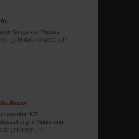
che
farrer Songs von Popstar
aum – geht das Konzept auf?
sche Hexen
ischees über KZ-
 Ausstellung in Mahn- und
 zeigt Fakten und