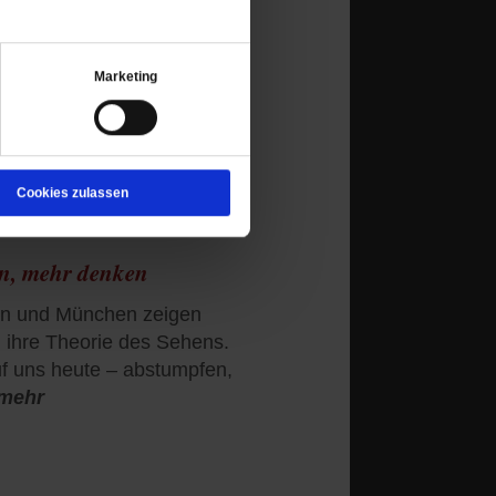
en führten, sagen Carmen
terfrauen gesammelt.
Marketing
Cookies zulassen
n, mehr denken
nn und München zeigen
ihre Theorie des Sehens.
uf uns heute – abstumpfen,
/mehr