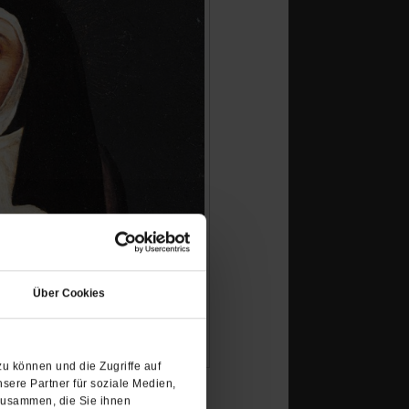
(Öffnet
in
Über Cookies
einem
neuen
Tab)
u können und die Zugriffe auf
sere Partner für soziale Medien,
zusammen, die Sie ihnen