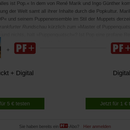
 alles ist Pop.« In dem von René Marik und Ingo Günther kom
ng der Welt samt all ihrer Inhalte durch die Popkultur. Mari
 und seinem Puppenensemble im Stil der Muppets derzeit
rankfurter Rundschau
kürzlich zum »Master of Puppenquatsc
s und nichts, halt »Puppenquatsch«? Ist Pop eine profane Re
einer empirischen Überprüfung standhalten?
kt + Digital
Digita
für 5 € testen
Jetzt für 1 €
Sie haben bereits ein
-Abo?
Hier anmelden