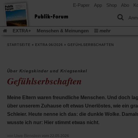
E-Paper
App
Shop
Abo
Ko
einem
neuen
Tab)
Anm
EXTRA+
Menschen & Meinungen
mehr
Religion & Kirchen
Politik & Gesellschaft
Leben & Kultur
STARTSEITE
»
EXTRA 06/2026
»
GEFÜHLSERBSCHAFTEN
Aufstehen & Handeln
Rezensionen
Publik-Forum Archiv
EXTRA
Edition
Dossier
Weisheitsletter
Spiritletter
Newsletter
Veranstaltungen
Wir über uns
Über Kriegskinder und Kriegsenkel
(Öff
Leserinitiative Publik-Forum e.V.
Urlaub und Nichtstun
Gefühlserbschaften
in
(Öffnet
(Öffnet
Gefährlicher Reichtum
Krieg in Nahost
Gleichberechtigun
ein
in
in
neu
(Öffnet
(Öffnet
Künstliche Intelligenz
Was gibt Hoffnung?
Krieg und Fried
einem
einem
Tab)
in
in
Meine Eltern waren freundliche Menschen. Und doch la
neuen
neuen
(Öffnet
Gott neu denken
Krieg in der Ukraine
Flucht und Migration
einem
einem
Tab)
Tab)
in
_______________
über unserem Zuhause oft etwas Unerlöstes, wie ein gr
neuen
neuen
einem
Tab)
Tab)
Video-Podcast »Veranstaltungen«
Podcast »Veranstaltungen
Schleier. Heute nenne ich das: die dunkle Wolke. Damal
neuen
Tab)
Schriftgröße ändern:
wusste ich nur: Hier stimmt etwas nicht.
Uwe Birnstein
von
vom 22.05.2026