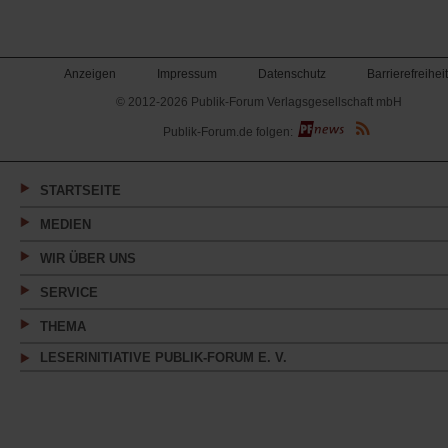
Anzeigen
Impressum
Datenschutz
Barrierefreiheit
© 2012-2026 Publik-Forum Verlagsgesellschaft mbH
(Öffnet
Publik-Forum.de folgen:
in
einem
neuen
Tab)
STARTSEITE
MEDIEN
WIR ÜBER UNS
SERVICE
THEMA
LESERINITIATIVE PUBLIK-FORUM E. V.