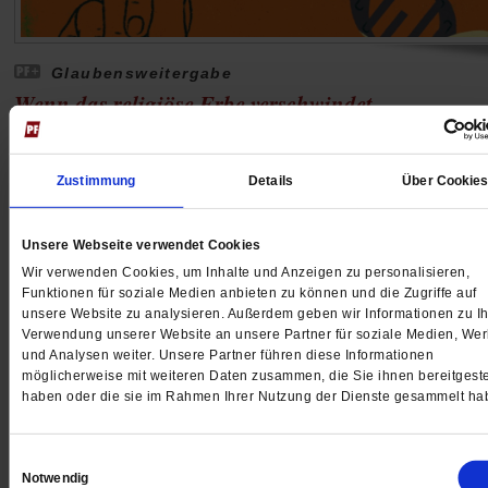
Glaubensweitergabe
Wenn das religiöse Erbe verschwindet
Vielen jungen Menschen ist der Glaube der Großelter
egal. Das kann zu Konflikten führen und großen Schm
Zustimmung
Details
Über Cookie
auslösen. Bleibt gar nichts erhalten? Zwei Generation
einer Familie erzählen.
/mehr
Unsere Webseite verwendet Cookies
von
Judith Bauer
·
8 Kommentare
Wir verwenden Cookies, um Inhalte und Anzeigen zu personalisieren,
Funktionen für soziale Medien anbieten zu können und die Zugriffe auf
unsere Website zu analysieren. Außerdem geben wir Informationen zu Ih
Verwendung unserer Website an unsere Partner für soziale Medien, We
und Analysen weiter. Unsere Partner führen diese Informationen
möglicherweise mit weiteren Daten zusammen, die Sie ihnen bereitgeste
haben oder die sie im Rahmen Ihrer Nutzung der Dienste gesammelt ha
Einwilligungsauswahl
Notwendig