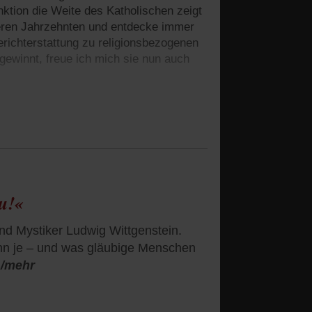
nktion die Weite des Katholischen zeigt
reren Jahrzehnten und entdecke immer
erichterstattung zu religionsbezogenen
gewinnt, freue ich mich sie nun auch
u!«
nd Mystiker Ludwig Wittgenstein.
enn je – und was gläubige Menschen
/mehr