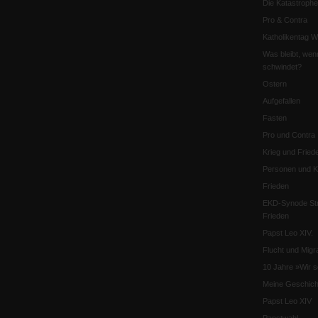
Die Katastrophe
Pro & Contra
Katholikentag 
Was bleibt, wen
schwindet?
Ostern
Aufgefallen
Fasten
Pro und Contra
Krieg und Fried
Personen und Ko
Frieden
EKD-Synode Str
Frieden
Papst Leo XIV.
Flucht und Migra
10 Jahre »Wir s
Meine Geschich
Papst Leo XIV