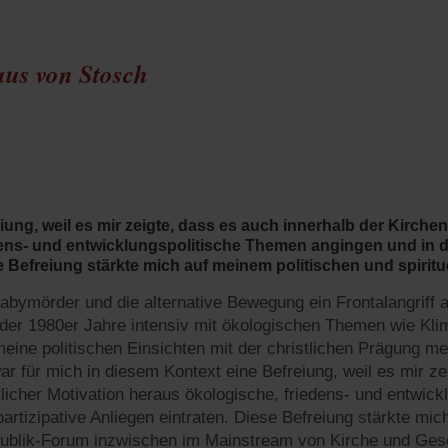
aus von Stosch
iung, weil es mir zeigte, dass es auch innerhalb der Kirche
dens- und entwicklungspolitische Themen angingen und in d
se Befreiung stärkte mich auf meinem politischen und spirit
bymörder und die alternative Bewegung ein Frontalangriff au
e der 1980er Jahre intensiv mit ökologischen Themen wie K
meine politischen Einsichten mit der christlichen Prägung m
für mich in diesem Kontext eine Befreiung, weil es mir zei
licher Motivation heraus ökologische, friedens- und entwic
artizipative Anliegen eintraten. Diese Befreiung stärkte mic
ublik-Forum inzwischen im Mainstream von Kirche und Gese