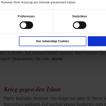
 im Rahmen Ihrer Nutzung der Dienste gesammelt haben.
Präferenzen
Statistiken
die Zukunft?
Nur notwendige Cookies
e uns Kopfzerbrechen bereiten«, sagt der Theologe Klaus
n zur Zukunft« auf Hamed Abdel-Samad. Was meinen Sie
ndert? Diskutieren Sie mit!
/mehr
Krieg gegen den Islam
Paris; Bamako, Brüssel: Die Angst vor dem IS-Terror 
Menschen weltweit. Auf perfide Weise bedienen sich