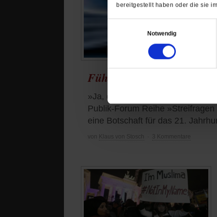
bereitgestellt haben oder die sie
Einwilligungsauswahl
Notwendig
Führen heilige Bücher in 
»Ja, denn wir brauchen Texte, di
Publik-Forum Reihe »Streifrage
eine Botschaft für das 21. Jahrhu
von
Klaus von Stosch
·
3 Kommentare