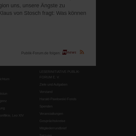
ligion uns, unsere Ängste zu
 Klaus von Stosch fragt: Was können
(Öffnet
Publik-Forum.de folgen:
in
einem
neuen
Tab)
LESERINITIATIVE PUBLIK-
FORUM E. V.
ichtum
Ziele und Aufgaben
Vorstand
tstun
Harald-Pawlowski-Fonds
igenz
Spenden
ung
Veranstaltungen
nflikte, Leo XIV
Gesprächskreise
Mitgliederrundbrief
Satzung