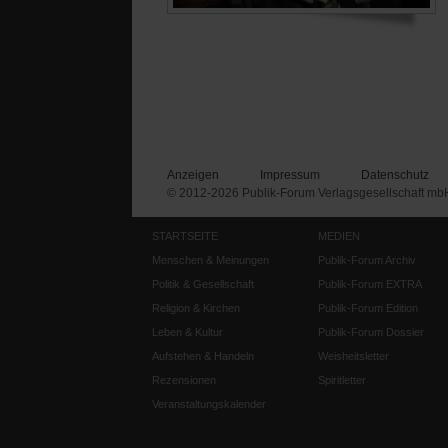
Anzeigen
Impressum
Datenschutz
© 2012-2026 Publik-Forum Verlagsgesellschaft mb
STARTSEITE
MEDIEN
Menschen & Meinungen
Publik-Forum Archiv
Politik & Gesellschaft
Publik-Forum EXTRA
Religion & Kirchen
Publik-Forum Edition
Leben & Kultur
Publik-Forum Dossier
Aufstehen & Handeln
Weisheitsletter
Rezensionen
Spiritletter
Veranstaltungskalender