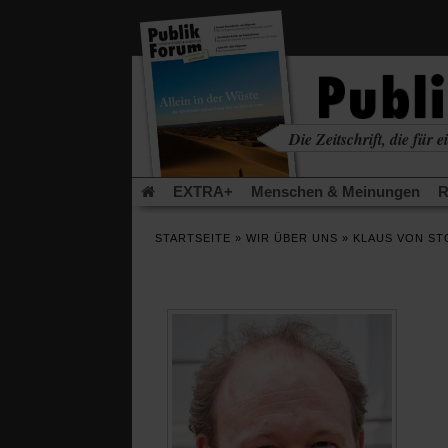
in
einem
neuen
Tab)
Die Zeitschrift, die für ei
kritisch • christlich • u
EXTRA+
Menschen & Meinungen
R
Rezensionen
Publik-Forum Archiv
EX
STARTSEITE
»
WIR ÜBER UNS
»
KLAUS VON S
Leserinitiative Publik-Forum e.V.
Die Er
Gleichberechtigung
Künstliche Intelligenz
Flucht und Migration
Video-Podcast »Ver