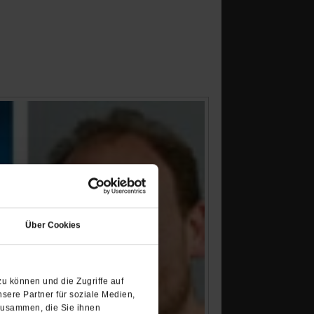
(Öffnet
in
Über Cookies
einem
neuen
Tab)
u können und die Zugriffe auf
sere Partner für soziale Medien,
zusammen, die Sie ihnen