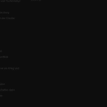
 von Tschernobyl
Würzburg
n der Glaube
en
nflikte
eit um Krieg und
tion
chaffen das«
te