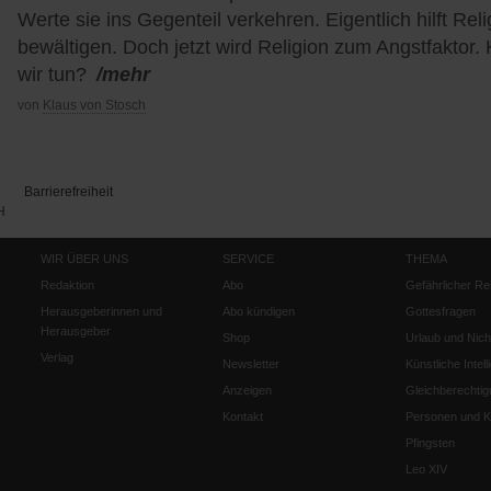
Werte sie ins Gegenteil verkehren. Eigentlich hilft Re
bewältigen. Doch jetzt wird Religion zum Angstfaktor.
wir tun?
/mehr
von
Klaus von Stosch
Barrierefreiheit
H
WIR ÜBER UNS
SERVICE
THEMA
Redaktion
Abo
Gefährlicher Re
Herausgeberinnen und
Abo kündigen
Gottesfragen
Herausgeber
Shop
Urlaub und Nich
Verlag
Newsletter
Künstliche Intell
Anzeigen
Gleichberechtig
Kontakt
Personen und Ko
Pfingsten
Leo XIV