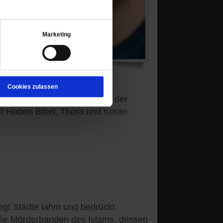
Marketing
Cookies zulassen
 von Stosch. Er antwortet in der
? Haben Bibel, Thora und Koran
legt Städte lahm und bedrückt
 die Mörderbanden des Islams, dessen