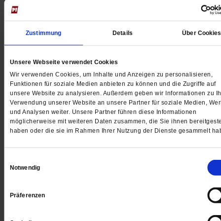
Richard Wagner und die Bayreuther Festspiele
Und die Religion ward Oper
Zustimmung
Details
Über Cookie
Richard Wagner wollte die »erhabensten Mysterien de
Christentums« in Szene setzen. Vor 150 Jahren aber
machte er die Bayreuther Festspiele zum Wallfahrtsziel
Unsere Webseite verwendet Cookies
seine eigene Gemeinde. Derzeit zelebrieren die Spiele
Wir verwenden Cookies, um Inhalte und Anzeigen zu personalisieren,
Jubiläum.
/mehr
Funktionen für soziale Medien anbieten zu können und die Zugriffe auf
unsere Website zu analysieren. Außerdem geben wir Informationen zu Ih
von
Paul Kreiner
Verwendung unserer Website an unsere Partner für soziale Medien, We
und Analysen weiter. Unsere Partner führen diese Informationen
möglicherweise mit weiteren Daten zusammen, die Sie ihnen bereitgeste
haben oder die sie im Rahmen Ihrer Nutzung der Dienste gesammelt ha
Einwilligungsauswahl
Notwendig
Präferenzen