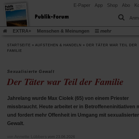
E-Paper
App
Shop
Abo
Ko
einem
neuen
Tab)
Anm
EXTRA+
Menschen & Meinungen
mehr
Religion & Kirchen
Politik & Gesellschaft
Leben & Kultur
STARTSEITE
»
AUFSTEHEN & HANDELN
»
DER TÄTER WAR TEIL DER
Aufstehen & Handeln
Rezensionen
Publik-Forum Archiv
FAMILIE
EXTRA
Edition
Dossier
Weisheitsletter
Spiritletter
Newsletter
Veranstaltungen
Wir über uns
Sexualisierte Gewalt
Leserinitiative Publik-Forum e.V.
Die Erderwärmung stopp
Der Täter war Teil der Familie
(Öffnet
(Öffnet
Urlaub und Nichtstun
Gefährlicher Reichtum
Krieg in Naho
in
in
(Öffnet
Gleichberechtigung
Künstliche Intelligenz
Was gibt Hoffn
einem
einem
in
Jahrelang wurde Max Ciolek (65) von einem Priester
neuen
neuen
(Öffnet
(Öf
Krieg und Frieden
Gott neu denken
Krieg in der Ukraine
einem
Tab)
Tab)
in
in
missbraucht. Heute arbeitet er in Betroffeneninitiativen 
neuen
Flucht und Migration
Video-Podcast »Veranstaltungen«
einem
ei
Tab)
und fordert mehr Offenheit im Umgang mit sexualisierter
neuen
ne
Podcast »Veranstaltungen«
Schriftgröße ändern:
Tab)
Ta
Gewalt.
Annette Lübbers
von
vom 23.06.2026