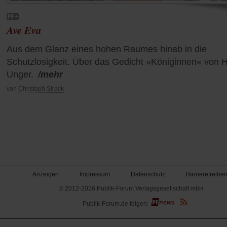
Ave Eva
Aus dem Glanz eines hohen Raumes hinab in die
Schutzlosigkeit. Über das Gedicht »Königinnen« von 
Unger.
/mehr
von
Christoph Strack
Anzeigen
Impressum
Datenschutz
Barrierefreiheit
© 2012-2026 Publik-Forum Verlagsgesellschaft mbH
(Öffnet
Publik-Forum.de folgen:
in
einem
neuen
Tab)