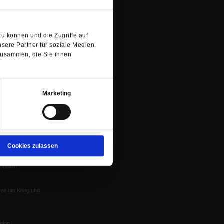
ung
neuen
Veranstaltungen
nflikte, Leo XIV
Tab)
Gesprächskreise
Mitgliederrundbrief
u können und die Zugriffe auf
sere Partner für soziale Medien,
Satzung
 von Tschernobyl
zusammen, die Sie ihnen
Würzburg
n der Glaube
Marketing
Cookies zulassen
en
nflikte
eit um Krieg und
tion