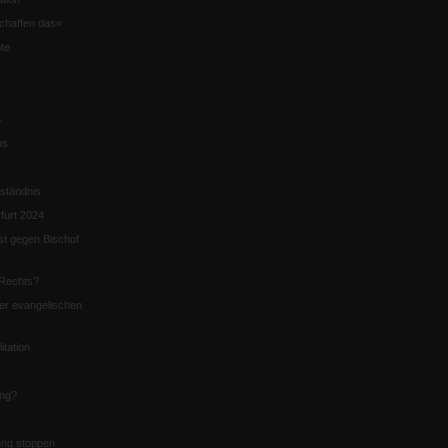
chaffen das«
te
5
us
ständnis
furt 2024
st gegen Bischof
Rechts?
er evangelischen
itation
ung?
ng stoppen