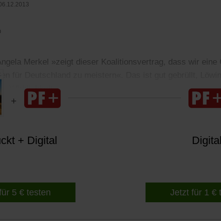
06.12.2013
n
gela Merkel »zeigt dieser Koalitionsvertrag, dass wir eine 
n für Deutschland zu meistern«. Das ist gut gebrüllt, Löwin
er Wirklichkeit.
kt + Digital
Digita
für 5 € testen
Jetzt für 1 €