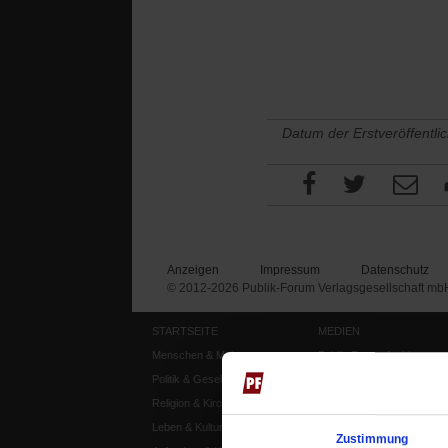
Datum der Erstveröffentli
Anzeigen
Impressum
Datenschutz
© 2012-2026 Publik-Forum Verlagsgesellschaft mb
STARTSEITE
MEDIEN
Menschen & Meinungen
Publik-Forum Archiv
Politik & Gesellschaft
Publik-Forum EXTRA
Religion & Kirchen
Publik-Forum Edition
Leben & Kultur
Publik-Forum Dossier
Zustimmung