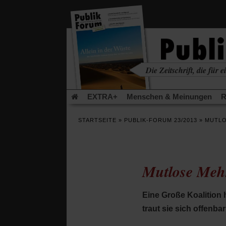
in
einem
neuen
Tab)
Die Zeitschrift, die für ei
kritisch • christlich • u
EXTRA+
Menschen & Meinungen
R
Rezensionen
Publik-Forum Archiv
EX
STARTSEITE
»
PUBLIK-FORUM 23/2013
»
MUTLO
Leserinitiative Publik-Forum e.V.
Die Er
Gleichberechtigung
Künstliche Intelligenz
Flucht und Migration
Video-Podcast »Ver
Mutlose Meh
Eine Große Koalition
traut sie sich offenbar