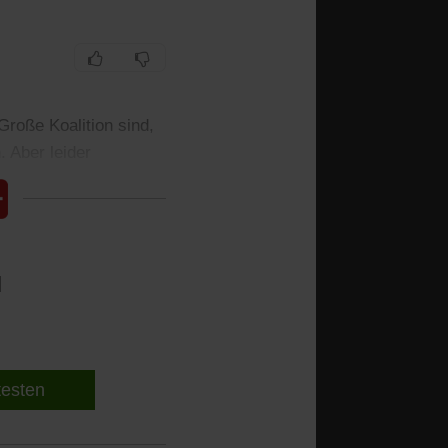
Große Koalition sind,
. Aber leider
l
 testen