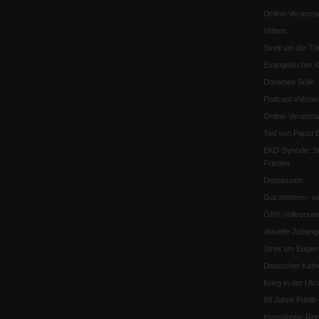
Online-Veransta
Videos
Streit um die Tri
Evangelischer K
Dorothee Sölle
Podcast »Veran
Online-Veransta
Tod von Papst B
EKD-Synode: Str
Frieden
Depression
Gut sterben - w
ÖRK-Vollversa
aktuelle Jobang
Streit um Euge
Deutscher Katho
Krieg in der Ukr
50 Jahre Publi
Investigativ-Rep