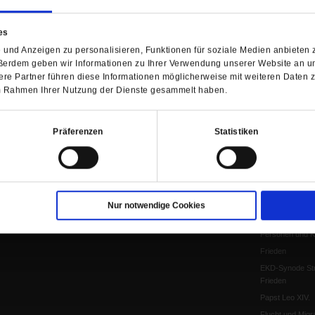
Anzeigen
Gleichberechtig
Kontakt
Personen und Ko
es
Pfingsten
und Anzeigen zu personalisieren, Funktionen für soziale Medien anbieten z
Leo XIV
ßerdem geben wir Informationen zu Ihrer Verwendung unserer Website an un
Die Katastrophe
re Partner führen diese Informationen möglicherweise mit weiteren Daten 
Pro & Contra
 im Rahmen Ihrer Nutzung der Dienste gesammelt haben.
Katholikentag 
Was bleibt, wen
Präferenzen
Statistiken
schwindet?
Ostern
Aufgefallen
Fasten
Pro und Contra
Nur notwendige Cookies
Krieg und Fried
Personen und Ko
Frieden
EKD-Synode Str
Frieden
Papst Leo XIV.
Flucht und Migra