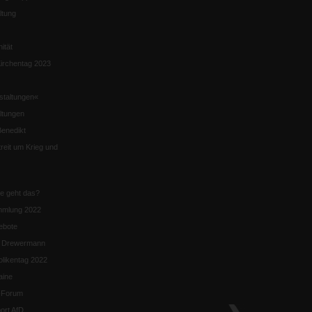
ltung
nität
irchentag 2023
staltungen«
ltungen
enedikt
eit um Krieg und
ie geht das?
mmlung 2022
ebote
n Drewermann
likentag 2022
aine
k-Forum
ort AfD