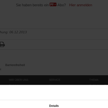
Sie haben bereits ein
-Abo?
Hier anmelden
chung: 06.12.2013
Barrierefreiheit
H
WIR ÜBER UNS
SERVICE
THEMA
Redaktion
Abo
Gefährlicher Re
Herausgeberinnen und
Abo kündigen
Gottesfragen
Herausgeber
Shop
Urlaub und Nich
Verlag
Newsletter
Künstliche Intell
Details