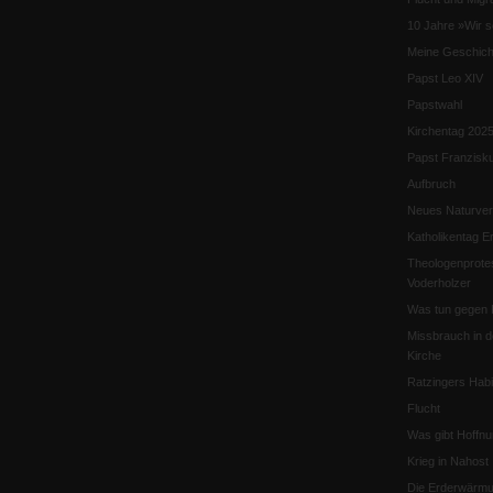
10 Jahre »Wir s
Meine Geschich
Papst Leo XIV
Papstwahl
Kirchentag 202
Papst Franzisk
Aufbruch
Neues Naturver
Katholikentag Er
Theologenprote
Voderholzer
Was tun gegen 
Missbrauch in d
Kirche
Ratzingers Habil
Flucht
Was gibt Hoffn
Krieg in Nahost
Die Erderwärmu