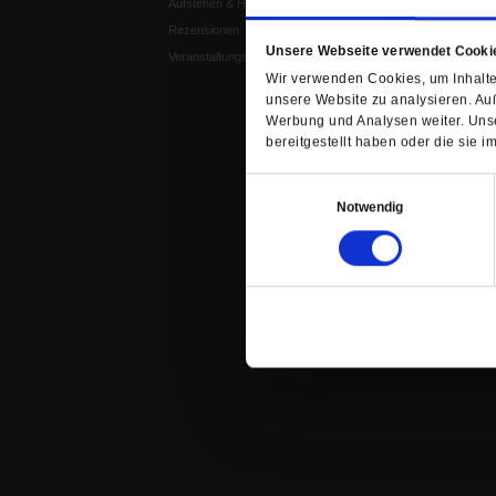
Aufstehen & Handeln
Weisheitsletter
Rezensionen
Spiritletter
Unsere Webseite verwendet Cooki
Veranstaltungskalender
Wir verwenden Cookies, um Inhalte 
unsere Website zu analysieren. Au
Werbung und Analysen weiter. Unse
bereitgestellt haben oder die sie
Einwilligungsauswahl
Notwendig