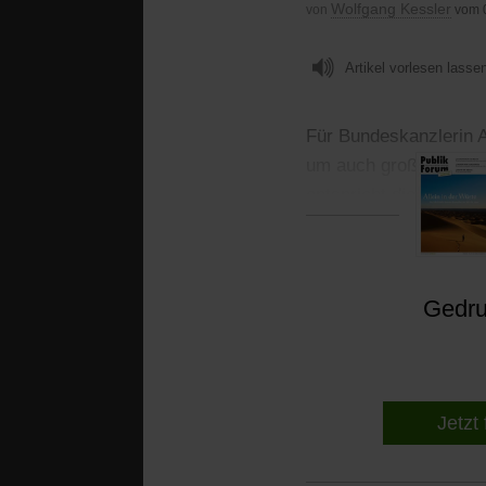
Wolfgang Kessler
von
vom 
Artikel vorlesen lasse
Für Bundeskanzlerin An
um auch große Aufgabe
entspricht dies nicht d
Gedruc
Jetzt 