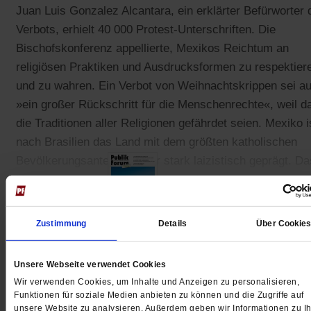
Juan Luis Gonzalez Alcantara, ein erklärter Befürworter 
Verbots, erhielt 40 000 Protest-Unterschriften. Die
Bischofskonferenz appellierte, Mexikos Reichtum an
religiösen Praktiken und Ausdrucksformen zu respektier
und zu wahren. Ein Verbot von Weihnachtskrippen sei a
»ein großer Rückschritt für die Menschenrechte«, weil d
die Traditionen aller Religionen gefährdet seien. Mexiko i
nach Brasilien das Land mit dem größten katholischen
Bevölkerungsanteil, ist aber stark laizistisch geprägt. Da
Urteil soll in Kürze ergehen, teilte das Gericht mit.
Zustimmung
Details
Über Cookie
Gedruckt + Digital
Unsere Webseite verwendet Cookies
Wir verwenden Cookies, um Inhalte und Anzeigen zu personalisieren,
Funktionen für soziale Medien anbieten zu können und die Zugriffe auf
unsere Website zu analysieren. Außerdem geben wir Informationen zu Ih