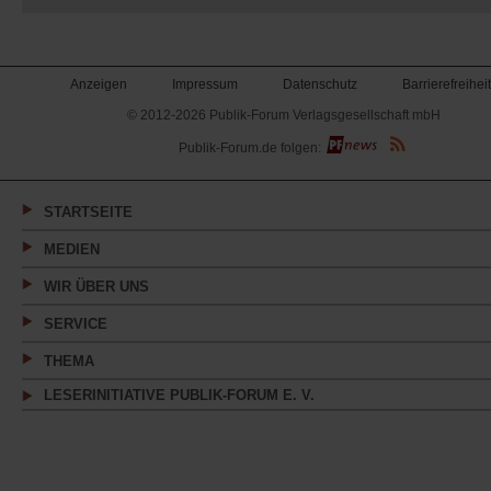
Anzeigen
Impressum
Datenschutz
Barrierefreiheit
© 2012-2026 Publik-Forum Verlagsgesellschaft mbH
(Öffnet
Publik-Forum.de folgen:
in
einem
neuen
Tab)
STARTSEITE
MEDIEN
WIR ÜBER UNS
SERVICE
THEMA
LESERINITIATIVE PUBLIK-FORUM E. V.