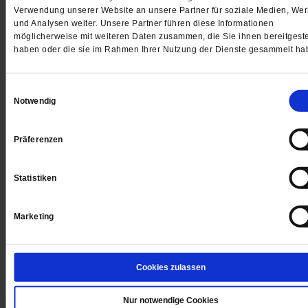
Verwendung unserer Website an unsere Partner für soziale Medien, We
Jetzt für 5 € testen
und Analysen weiter. Unsere Partner führen diese Informationen
möglicherweise mit weiteren Daten zusammen, die Sie ihnen bereitgeste
haben oder die sie im Rahmen Ihrer Nutzung der Dienste gesammelt ha
Einwilligungsauswahl
Notwendig
Digital
Präferenzen
Statistiken
Jetzt für 1 € testen
Marketing
Cookies zulassen
Sie haben bereits ein
-Abo?
Hier anmelden
Nur notwendige Cookies