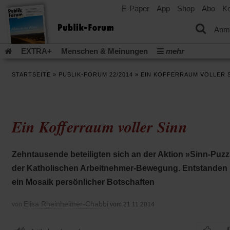
E-Paper
App
Shop
Abo
Ko
einem
neuen
Tab)
Anm
EXTRA+
Menschen & Meinungen
mehr
Religion & Kirchen
Politik & Gesellschaft
Leben & Kultur
STARTSEITE
»
PUBLIK-FORUM 22/2014
»
EIN KOFFERRAUM VOLLER 
Aufstehen & Handeln
Rezensionen
Publik-Forum Archiv
EXTRA
Edition
Dossier
Weisheitsletter
Spiritletter
Newsletter
Veranstaltungen
Wir über uns
Ein Kofferraum voller Sinn
Leserinitiative Publik-Forum e.V.
Die Erderwärmung stopp
(Öffnet
(Öffnet
Urlaub und Nichtstun
Gefährlicher Reichtum
Krieg in Naho
in
in
(Öffnet
Gleichberechtigung
Künstliche Intelligenz
Was gibt Hoffn
Zehntausende beteiligten sich an der Aktion »Sinn-Puzz
einem
einem
in
neuen
neuen
(Öffnet
(Öf
Krieg und Frieden
Gott neu denken
Krieg in der Ukraine
der Katholischen Arbeitnehmer-Bewegung. Entstanden 
einem
Tab)
Tab)
in
in
neuen
Flucht und Migration
Video-Podcast »Veranstaltungen«
ein Mosaik persönlicher Botschaften
einem
ei
Tab)
neuen
ne
Podcast »Veranstaltungen«
Schriftgröße ändern:
Tab)
Ta
Elisa Rheinheimer-Chabbi
von
vom 21.11.2014