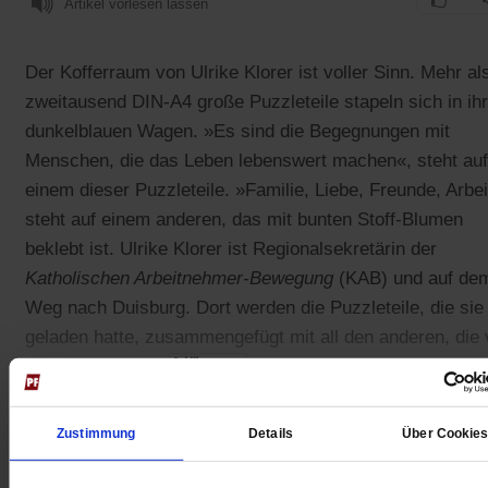
Artikel vorlesen lassen
Der Kofferraum von Ulrike Klorer ist voller Sinn. Mehr al
zweitausend DIN-A4 große Puzzleteile stapeln sich in ih
dunkelblauen Wagen. »Es sind die Begegnungen mit
Menschen, die das Leben lebenswert machen«, steht auf
einem dieser Puzzleteile. »Familie, Liebe, Freunde, Arbei
steht auf einem anderen, das mit bunten Stoff-Blumen
beklebt ist. Ulrike Klorer ist Regionalsekretärin der
Katholischen Arbeitnehmer-Bewegung
(KAB) und auf de
Weg nach Duisburg. Dort werden die Puzzleteile, die sie
geladen hatte, zusammengefügt mit all den anderen, die
vielen verschiedenen Menschen gestaltet wurden als
Antwort auf die Frage: »Was bedeutet sinnvoll leben?«
Zustimmung
Details
Über Cookie