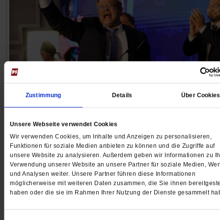
Moshe Zimmermann über Israels Regierung
Zustimmung
Details
Über Cookie
Von der Demokratie zur Herrschaft des Pöbels
Menschlichkeit? Dafür hat die Regierung Netanjahu nu
Unsere Webseite verwendet Cookies
Verachtung übrig. Israel zeigt, was passiert, wenn
Wir verwenden Cookies, um Inhalte und Anzeigen zu personalisieren,
Funktionen für soziale Medien anbieten zu können und die Zugriffe auf
gewählte Mehrheiten den Rechtsstaat aushöhlen. Ein
unsere Website zu analysieren. Außerdem geben wir Informationen zu Ih
Warnung.
/mehr
Verwendung unserer Website an unsere Partner für soziale Medien, We
von
Moshe Zimmermann
und Analysen weiter. Unsere Partner führen diese Informationen
möglicherweise mit weiteren Daten zusammen, die Sie ihnen bereitgeste
haben oder die sie im Rahmen Ihrer Nutzung der Dienste gesammelt ha