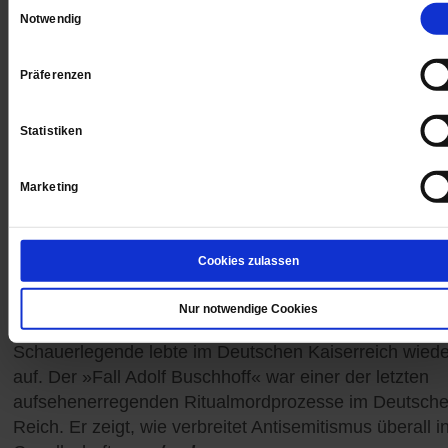
Einwilligungsauswahl
Notwendig
Präferenzen
Statistiken
Marketing
Antisemitismus
Cookies zulassen
Ein True-Crime-Fall mit Vorgeschichte
Nur notwendige Cookies
Juden töten Christenkinder – diese mittelalterliche
Schauerlegende lebte im Deutschen Kaiserreich wiede
auf. Der »Fall Adolf Buschhoff« war einer der letzten
aufsehenerregenden Ritualmordprozesse im Deutsch
Reich. Er zeigt, wie verbreitet Antisemitismus überall i