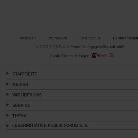
Anzeigen
Impressum
Datenschutz
Barrierefreiheit
© 2012-2026 Publik-Forum Verlagsgesellschaft mbH
(Öffnet
Publik-Forum.de folgen:
in
einem
neuen
Tab)
STARTSEITE
MEDIEN
WIR ÜBER UNS
SERVICE
THEMA
LESERINITIATIVE PUBLIK-FORUM E. V.