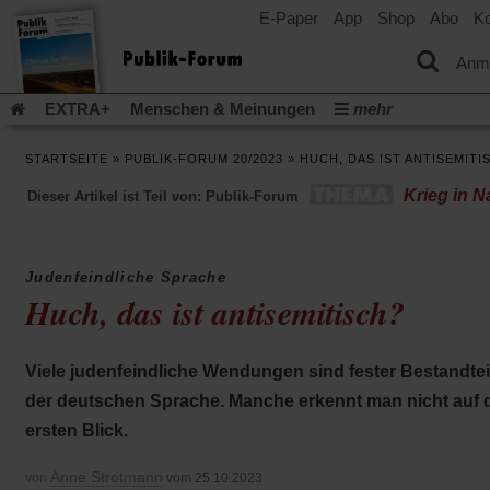
E-Paper
App
Shop
Abo
Ko
einem
neuen
Tab)
Anm
EXTRA+
Menschen & Meinungen
mehr
Religion & Kirchen
Politik & Gesellschaft
Leben & Kultur
STARTSEITE
»
PUBLIK-FORUM 20/2023
»
HUCH, DAS IST ANTISEMITI
Aufstehen & Handeln
Rezensionen
Publik-Forum Archiv
Krieg in N
Dieser Artikel ist Teil von: Publik-Forum
EXTRA
Edition
Dossier
Weisheitsletter
Spiritletter
Newsletter
Veranstaltungen
Wir über uns
Leserinitiative Publik-Forum e.V.
Die Erderwärmung stopp
Judenfeindliche Sprache
(Öffnet
(Öffnet
Urlaub und Nichtstun
Gefährlicher Reichtum
Krieg in Naho
Huch, das ist antisemitisch?
in
in
(Öffnet
Gleichberechtigung
Künstliche Intelligenz
Was gibt Hoffn
einem
einem
in
neuen
neuen
(Öffnet
(Öf
Krieg und Frieden
Gott neu denken
Krieg in der Ukraine
einem
Tab)
Tab)
Viele judenfeindliche Wendungen sind fester Bestandtei
in
in
neuen
Flucht und Migration
Video-Podcast »Veranstaltungen«
einem
ei
der deutschen Sprache. Manche erkennt man nicht auf 
Tab)
neuen
ne
Podcast »Veranstaltungen«
Schriftgröße ändern:
ersten Blick.
Tab)
Ta
Anne Strotmann
von
vom 25.10.2023