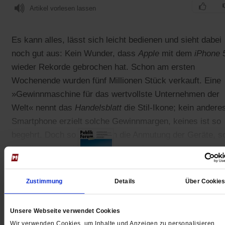
Artikel vorlesen lassen
Es kann alles, lässt sich leicht bedienen und sieht dabei
noch gut aus: Kein Wunder, dass
Apple
mit dem
iPhone 
wieder Rekorde gebrochen hat. Schon am ersten
Wochenende wurden fünf Millionen Stück verkauft. Eine
»Gewinnmaschine für das wertvollste Unternehmen der
Welt« nennt das
Handelsblatt
die Stil-Ikone; kein andere
Smartphone erzielt solche Gewinnmargen, keines ist so
begehrt. Doch so ästhetisch die Anmutung der Geräte, s
hässlich ist der Alltag derjenigen, die es herstellen müss
Zustimmung
Details
Über Cookie
Gedruckt + Digital
Unsere Webseite verwendet Cookies
Wir verwenden Cookies, um Inhalte und Anzeigen zu personalisieren,