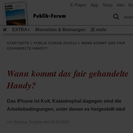
E-Paper
App
Shop
Abo
Ko
einem
neuen
Tab)
Anm
EXTRA+
Menschen & Meinungen
mehr
Religion & Kirchen
Politik & Gesellschaft
Leben & Kultur
STARTSEITE
»
PUBLIK-FORUM 20/2012
»
WANN KOMMT DAS FAIR
Aufstehen & Handeln
Rezensionen
Publik-Forum Archiv
GEHANDELTE HANDY?
EXTRA
Edition
Dossier
Weisheitsletter
Spiritletter
Newsletter
Veranstaltungen
Wir über uns
Wann kommt das fair gehandelte
(Öff
Leserinitiative Publik-Forum e.V.
Urlaub und Nichtstun
in
(Öffnet
(Öffnet
Gefährlicher Reichtum
Krieg in Nahost
Gleichberechtigun
Handy?
ein
in
in
neu
(Öffnet
(Öffnet
Künstliche Intelligenz
Was gibt Hoffnung?
Krieg und Fried
einem
einem
Tab)
in
in
neuen
neuen
(Öffnet
Gott neu denken
Krieg in der Ukraine
Flucht und Migration
einem
einem
Tab)
Tab)
Das iPhone ist Kult. Katastrophal dagegen sind die
in
_______________
neuen
neuen
einem
Tab)
Tab)
Arbeitsbedingungen, unter denen es hergestellt wird
Video-Podcast »Veranstaltungen«
Podcast »Veranstaltungen
neuen
Tab)
Schriftgröße ändern:
Andrea Teupke
von
vom 26.10.2012