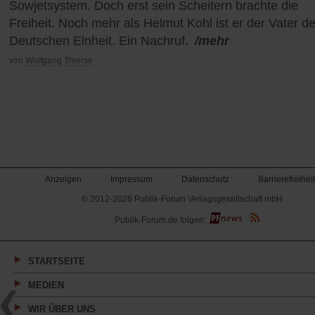
Sowjetsystem. Doch erst sein Scheitern brachte die
Freiheit. Noch mehr als Helmut Kohl ist er der Vater de
Deutschen Einheit. Ein Nachruf.
/mehr
von
Wolfgang Thierse
Anzeigen
Impressum
Datenschutz
Barrierefreiheit
© 2012-2026 Publik-Forum Verlagsgesellschaft mbH
(Öffnet
Publik-Forum.de folgen:
in
einem
neuen
Tab)
STARTSEITE
MEDIEN
WIR ÜBER UNS