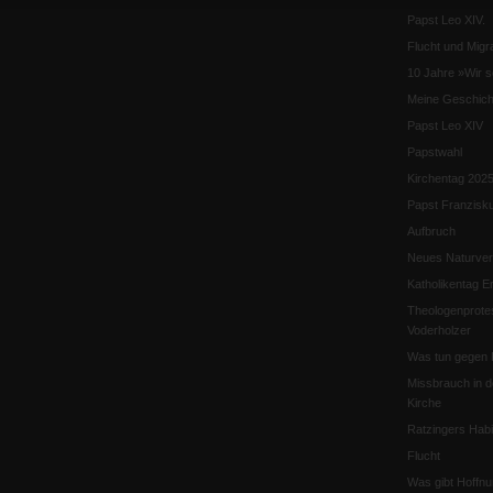
Papst Leo XIV.
Flucht und Migra
10 Jahre »Wir s
Meine Geschich
Papst Leo XIV
Papstwahl
Kirchentag 202
Papst Franzisk
Aufbruch
Neues Naturver
Katholikentag Er
Theologenprote
Voderholzer
Was tun gegen 
Missbrauch in d
Kirche
Ratzingers Habil
Flucht
Was gibt Hoffn