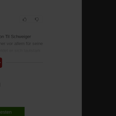
on Til Schweiger
er vor allem für seine
det er sich lautstark
l
 testen