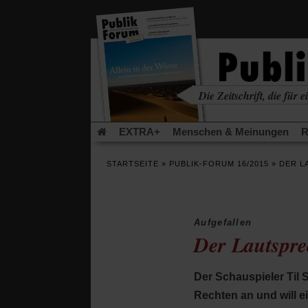
in
einem
neuen
Tab)
Die Zeitschrift, die für ei
kritisch • christlich • u
EXTRA+
Menschen & Meinungen
R
Rezensionen
Publik-Forum Archiv
EX
STARTSEITE
»
PUBLIK-FORUM 16/2015
»
DER L
Leserinitiative Publik-Forum e.V.
Die Er
Gleichberechtigung
Künstliche Intelligenz
Flucht und Migration
Video-Podcast »Ver
Aufgefallen
Der Lautspre
Der Schauspieler Til S
Rechten an und will e