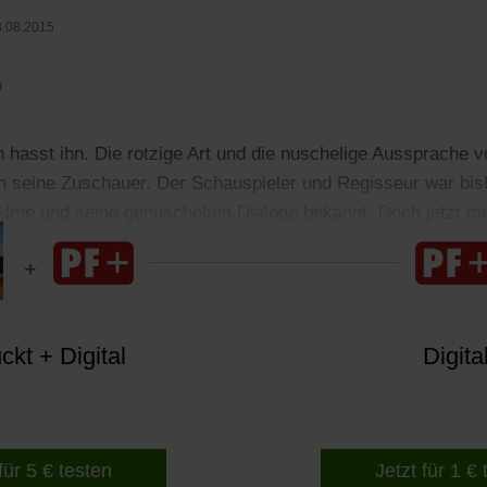
.08.2015
n
n hasst ihn. Die rotzige Art und die nuschelige Aussprache v
n seine Zuschauer. Der Schauspieler und Regisseur war bish
ilme und seine genuschelten Dialoge bekannt. Doch jetzt mel
e und möchte ein Flüchtlingsheim bauen.
kt + Digital
Digita
für 5 € testen
Jetzt für 1 €