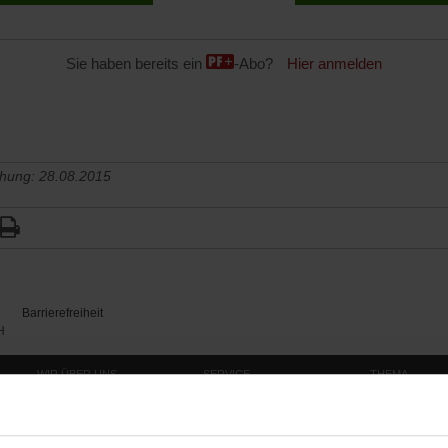
Sie haben bereits ein
-Abo?
Hier anmelden
chung: 28.08.2015
Barrierefreiheit
H
WIR ÜBER UNS
SERVICE
THEMA
Redaktion
Abo
Gefährlicher Re
Herausgeberinnen und
Abo kündigen
Gottesfragen
Herausgeber
Shop
Urlaub und Nich