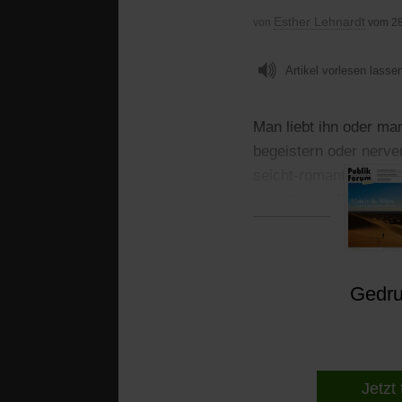
Esther Lehnardt
von
vom 28
Artikel vorlesen lasse
Man liebt ihn oder ma
begeistern oder nerve
seicht-romantischen F
zum Thema Flüchtling
Gedruc
Jetzt 