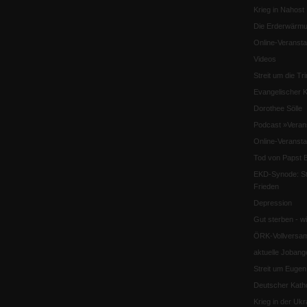
Krieg in Nahost
Die Erderwärmu
Online-Veransta
Videos
Streit um die Tri
Evangelischer K
Dorothee Sölle
Podcast »Veran
Online-Veransta
Tod von Papst B
EKD-Synode: Str
Frieden
Depression
Gut sterben - w
ÖRK-Vollversa
aktuelle Jobang
Streit um Euge
Deutscher Katho
Krieg in der Ukr