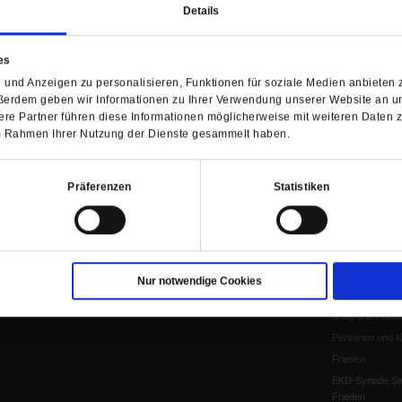
Details
Verlag
Newsletter
Künstliche Intell
Anzeigen
Gleichberechtig
es
Kontakt
Personen und Ko
und Anzeigen zu personalisieren, Funktionen für soziale Medien anbieten z
Pfingsten
ßerdem geben wir Informationen zu Ihrer Verwendung unserer Website an un
Leo XIV
re Partner führen diese Informationen möglicherweise mit weiteren Daten 
Die Katastrophe
 im Rahmen Ihrer Nutzung der Dienste gesammelt haben.
Pro & Contra
Katholikentag 
Präferenzen
Statistiken
Was bleibt, wen
schwindet?
Ostern
Aufgefallen
Fasten
Nur notwendige Cookies
Pro und Contra
Krieg und Fried
Personen und Ko
Frieden
EKD-Synode Str
Frieden