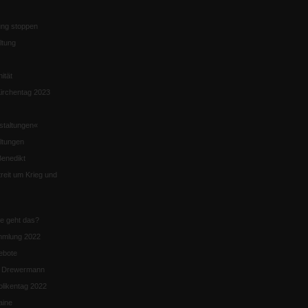
ng stoppen
ltung
nität
irchentag 2023
staltungen«
ltungen
enedikt
eit um Krieg und
ie geht das?
mmlung 2022
ebote
n Drewermann
likentag 2022
aine