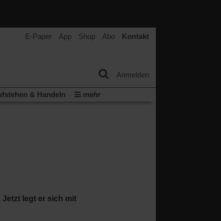
E-Paper
App
Shop
Abo
Kontakt
Anmelden
fstehen & Handeln
mehr
tter
Veranstaltungen
Wir über uns
(Öffnet
(Öffnet
ichtum
Krieg in Nahost
in
in
(Öffnet
Krieg in der Ukraine
einem
einem
in
neuen
neuen
ern:
einem
Tab)
Tab)
neuen
Tab)
Jetzt legt er sich mit