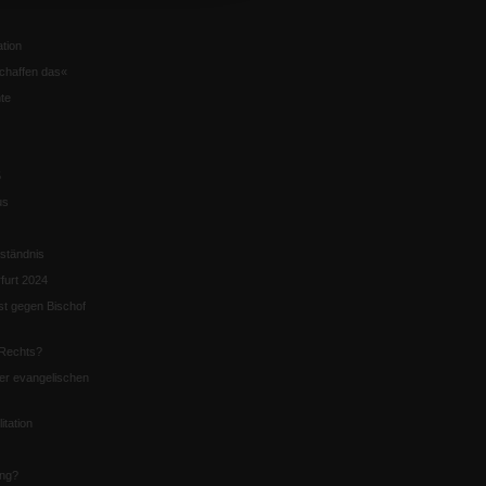
tion
chaffen das«
te
5
us
ständnis
furt 2024
st gegen Bischof
Rechts?
er evangelischen
itation
ung?