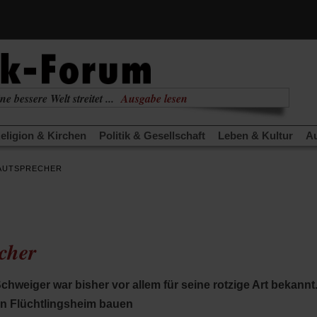
ne bessere Welt streitet ...
Ausgabe lesen
nabhängig
zur aktuellen Ausgabe
eligion & Kirchen
Politik & Gesellschaft
Leben & Kultur
Au
TRA
Edition
Dossier
Weisheitsletter
Spiritletter
Newsle
AUTSPRECHER
(Öffnet
(Öffnet
derwärmung stoppen
Urlaub und Nichtstun
Gefährlicher Re
in
in
(Öffnet
(Öffnet
(Öffnet
Was gibt Hoffnung?
Krieg und Frieden
Gott neu denken
einem
einem
in
in
in
neuen
neuen
anstaltungen«
Podcast »Veranstaltungen«
Schriftgröße änd
einem
einem
einem
Tab)
Tab)
neuen
neuen
neuen
cher
Tab)
Tab)
Tab)
chweiger war bisher vor allem für seine rotzige Art bekannt. 
in Flüchtlingsheim bauen