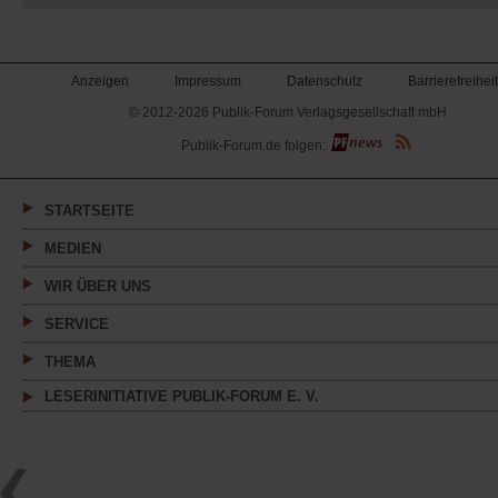
Anzeigen
Impressum
Datenschutz
Barrierefreiheit
© 2012-2026 Publik-Forum Verlagsgesellschaft mbH
(Öffnet
Publik-Forum.de folgen:
in
einem
neuen
Tab)
STARTSEITE
MEDIEN
WIR ÜBER UNS
SERVICE
THEMA
LESERINITIATIVE PUBLIK-FORUM E. V.