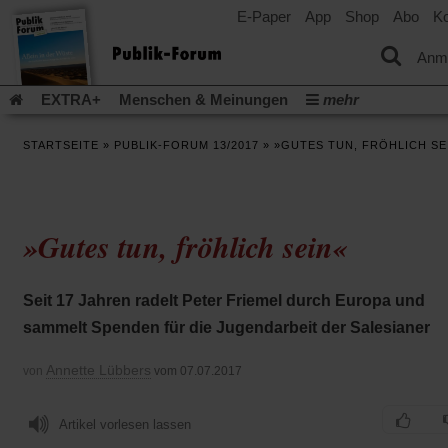
E-Paper
App
Shop
Abo
Ko
einem
neuen
Tab)
Anm
EXTRA+
Menschen & Meinungen
mehr
Religion & Kirchen
Politik & Gesellschaft
Leben & Kultur
STARTSEITE
»
PUBLIK-FORUM 13/2017
»
»GUTES TUN, FRÖHLICH SE
Aufstehen & Handeln
Rezensionen
Publik-Forum Archiv
EXTRA
Edition
Dossier
Weisheitsletter
Spiritletter
Newsletter
Veranstaltungen
Wir über uns
»Gutes tun, fröhlich sein«
Leserinitiative Publik-Forum e.V.
Die Erderwärmung stopp
(Öffnet
(Öffnet
Urlaub und Nichtstun
Gefährlicher Reichtum
Krieg in Naho
in
in
(Öffnet
Gleichberechtigung
Künstliche Intelligenz
Was gibt Hoffn
Seit 17 Jahren radelt Peter Friemel durch Europa und
einem
einem
in
neuen
neuen
(Öffnet
(Öf
Krieg und Frieden
Gott neu denken
Krieg in der Ukraine
sammelt Spenden für die Jugendarbeit der Salesianer
einem
Tab)
Tab)
in
in
neuen
Flucht und Migration
Video-Podcast »Veranstaltungen«
einem
ei
Tab)
Annette Lübbers
von
vom 07.07.2017
neuen
ne
Podcast »Veranstaltungen«
Schriftgröße ändern:
Tab)
Ta
Artikel vorlesen lassen