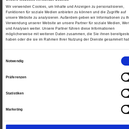
Wir verwenden Cookies, um Inhalte und Anzeigen zu personalisieren,
Funktionen für soziale Medien anbieten zu können und die Zugriffe auf
Jetzt für 1 € testen
unsere Website zu analysieren. Außerdem geben wir Informationen zu Ih
Verwendung unserer Website an unsere Partner für soziale Medien, We
und Analysen weiter. Unsere Partner führen diese Informationen
möglicherweise mit weiteren Daten zusammen, die Sie ihnen bereitgeste
haben oder die sie im Rahmen Ihrer Nutzung der Dienste gesammelt ha
Sie haben bereits ein
-Abo?
Hier anmelden
Einwilligungsauswahl
Notwendig
Datum der Erstveröffentlichung: 07.07.2017
Präferenzen
Statistiken
Kommentare und Leserbriefe
Marketing
Ihre E-Mailadresse:
(wird nicht angezeigt)