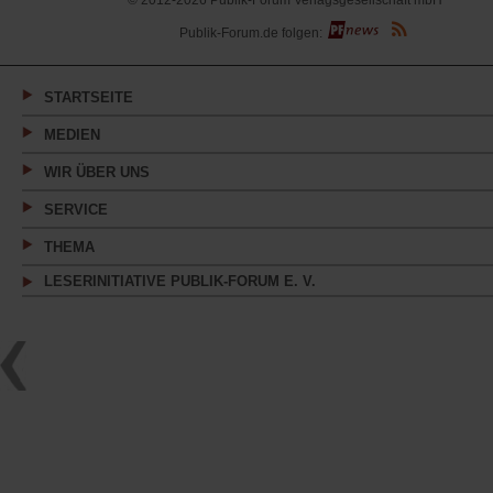
© 2012-2026 Publik-Forum Verlagsgesellschaft mbH
(Öffnet
Publik-Forum.de folgen:
in
einem
neuen
Tab)
STARTSEITE
MEDIEN
WIR ÜBER UNS
SERVICE
THEMA
LESERINITIATIVE PUBLIK-FORUM E. V.