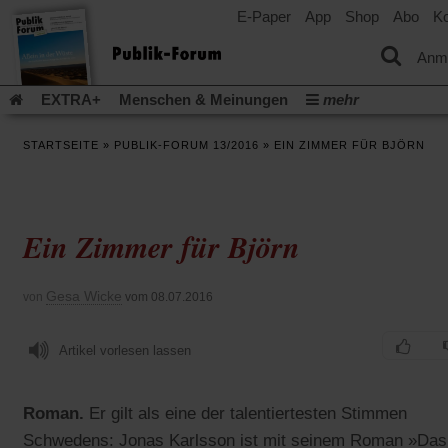
E-Paper
App
Shop
Abo
Ko
einem
neuen
Tab)
Anm
EXTRA+
Menschen & Meinungen
mehr
Religion & Kirchen
Politik & Gesellschaft
Leben & Kultur
STARTSEITE
»
PUBLIK-FORUM 13/2016
»
EIN ZIMMER FÜR BJÖRN
Aufstehen & Handeln
Rezensionen
Publik-Forum Archiv
EXTRA
Edition
Dossier
Weisheitsletter
Spiritletter
Newsletter
Veranstaltungen
Wir über uns
Ein Zimmer für Björn
Leserinitiative Publik-Forum e.V.
Die Erderwärmung stopp
(Öffnet
(Öffnet
Urlaub und Nichtstun
Gefährlicher Reichtum
Krieg in Naho
in
in
(Öffnet
Gleichberechtigung
Künstliche Intelligenz
Was gibt Hoffn
Gesa Wicke
von
vom 08.07.2016
einem
einem
in
neuen
neuen
(Öffnet
(Öf
Krieg und Frieden
Gott neu denken
Krieg in der Ukraine
einem
Tab)
Tab)
in
in
neuen
Flucht und Migration
Artikel vorlesen lassen
Video-Podcast »Veranstaltungen«
einem
ei
Tab)
neuen
ne
Podcast »Veranstaltungen«
Schriftgröße ändern:
Tab)
Ta
Roman.
Er gilt als eine der talentiertesten Stimmen
Schwedens: Jonas Karlsson ist mit seinem Roman »Das