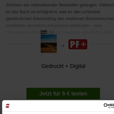
Zimmer« ein internationaler Bestseller gelungen. Vielleic
ist das Buch so erfolgreich, weil es den scheinbar
gewöhnlichen Arbeitsalltag des modernen Büromensche
wunderbar lakonisch und präzise wiedergibt – eine
Atmosphäre, die vielen Lesern vertraut sein dürfte, aber 
Karlsson bald schon wundersame Züge annimmt.
Gedruckt + Digital
Jetzt für 5 € testen