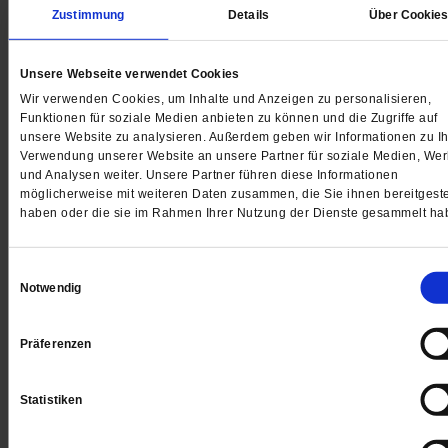
Zustimmung
Details
Über Cookie
Unsere Webseite verwendet Cookies
Digital
Wir verwenden Cookies, um Inhalte und Anzeigen zu personalisieren,
Funktionen für soziale Medien anbieten zu können und die Zugriffe auf
unsere Website zu analysieren. Außerdem geben wir Informationen zu Ih
Verwendung unserer Website an unsere Partner für soziale Medien, We
und Analysen weiter. Unsere Partner führen diese Informationen
möglicherweise mit weiteren Daten zusammen, die Sie ihnen bereitgeste
Jetzt für 1 € testen
haben oder die sie im Rahmen Ihrer Nutzung der Dienste gesammelt ha
Einwilligungsauswahl
Notwendig
Sie haben bereits ein
-Abo?
Hier anmelden
Präferenzen
Statistiken
Datum der Erstveröffentlichung: 08.07.2016