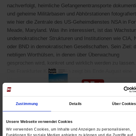
nachverfolgt, heimliche Gefangenentransporte dokumenti
und geheime Militärbasen und Abhörstationen fotografiert
wie hier die Zentrale des US-Geheimdienstes NSA in For
Meade, Maryland. Was ihn interessiert, ist das Wachstu
undemokratischer Strukturen und Institutionen wie CIA,
oder BND in demokratischen Gesellschaften. Sein Ziel: d
nebligen Worthülsen, in denen über Überwachung
gesprochen wird, konkret und wirklich werden zu lassen.
Der Frankfurter Kunstverein zeigt bis Ende August eine
Werkschau des Künstlers unter dem Titel Octopus.
Zustimmung
Details
Über Cookie
Gedruckt + Digital
Unsere Webseite verwendet Cookies
Wir verwenden Cookies, um Inhalte und Anzeigen zu personalisieren,
Funktionen für soziale Medien anbieten zu können und die Zugriffe auf