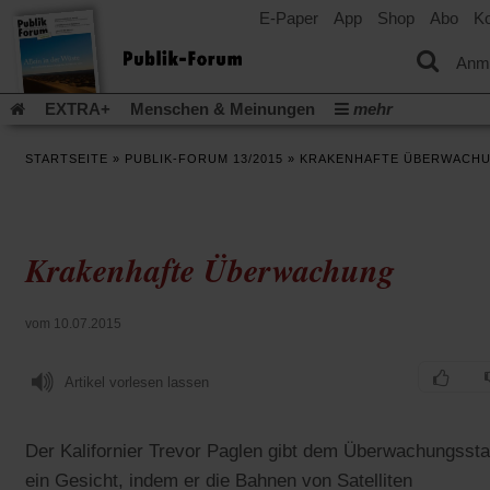
E-Paper
App
Shop
Abo
Ko
einem
neuen
Tab)
Anm
EXTRA+
Menschen & Meinungen
mehr
Religion & Kirchen
Politik & Gesellschaft
Leben & Kultur
STARTSEITE
»
PUBLIK-FORUM 13/2015
»
KRAKENHAFTE ÜBERWACH
Aufstehen & Handeln
Rezensionen
Publik-Forum Archiv
EXTRA
Edition
Dossier
Weisheitsletter
Spiritletter
Newsletter
Veranstaltungen
Wir über uns
Krakenhafte Überwachung
Leserinitiative Publik-Forum e.V.
Die Erderwärmung stopp
(Öffnet
(Öffnet
Urlaub und Nichtstun
Gefährlicher Reichtum
Krieg in Naho
in
in
(Öffnet
Gleichberechtigung
Künstliche Intelligenz
Was gibt Hoffn
vom 10.07.2015
einem
einem
in
neuen
neuen
(Öffnet
(Öf
Krieg und Frieden
Gott neu denken
Krieg in der Ukraine
einem
Tab)
Tab)
in
in
neuen
Artikel vorlesen lassen
Flucht und Migration
Video-Podcast »Veranstaltungen«
einem
ei
Tab)
neuen
ne
Podcast »Veranstaltungen«
Schriftgröße ändern:
Tab)
Ta
Der Kalifornier Trevor Paglen gibt dem Überwachungssta
ein Gesicht, indem er die Bahnen von Satelliten