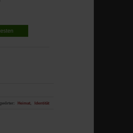
 testen
gwörter:
Heimat
Identität