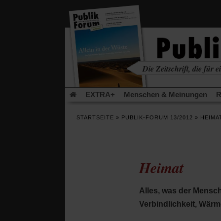
in
einem
neuen
Tab)
Die Zeitschrift, die für ei
kritisch • christlich • u
EXTRA+
Menschen & Meinungen
R
Rezensionen
Publik-Forum Archiv
EX
STARTSEITE
»
PUBLIK-FORUM 13/2012
»
HEIMA
Leserinitiative Publik-Forum e.V.
Die Er
Gleichberechtigung
Künstliche Intelligenz
Flucht und Migration
Video-Podcast »Ver
Heimat
Alles, was der Mensch
Verbindlichkeit, Wär