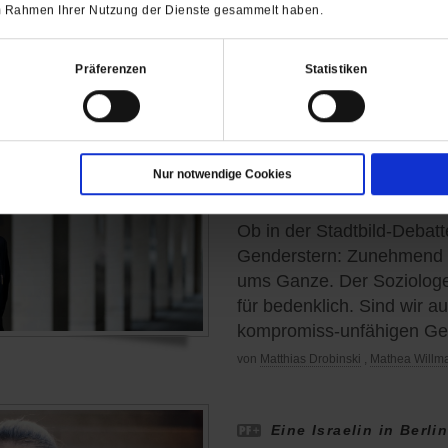
 im Rahmen Ihrer Nutzung der Dienste gesammelt haben.
gewonnen.
/mehr
von
Anne Strotmann
Präferenzen
Statistiken
Armin Nassehi über d
Zeit
Nur notwendige Cookies
»Wir erleben den Tod d
Ob in der Stadtbild-Debat
Genderstern: Zunehmend g
ums Ganze. Der Soziologe
für bedenklich. Sind wir 
kompromiss-unfähigen Ges
von
Matthias Drobinski
,
Mathea Willm
Eine Israelin in Berli