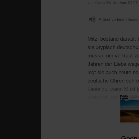
Doris Weber
von
vom 04.07
Artikel vorlesen lasse
Mitzi bestand darauf,
sie »typisch deutsch«
muss«, um vertraut zu 
Jahren der Liebe wege
legt sie auch heute no
deutsche Ohren schrec
Leute zu, wenn Mitzi 
verbannt, die beharrli
sagte Mitzi dann im h
Gedruc