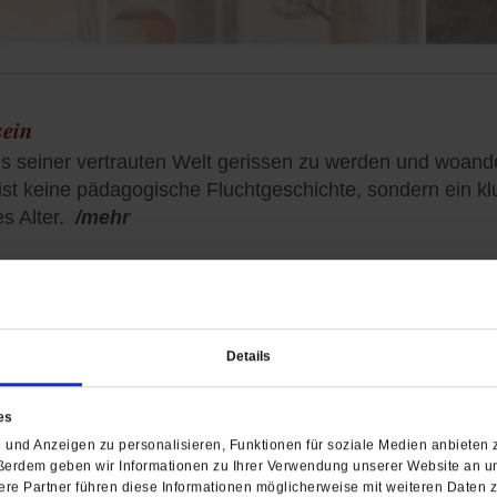
sein
 aus seiner vertrauten Welt gerissen zu werden und woan
st keine pädagogische Fluchtgeschichte, sondern ein k
s Alter.
/mehr
Details
Leipziger Buchpreis
Leipziger Buchpreis: E
um sein Leben
es
und Anzeigen zu personalisieren, Funktionen für soziale Medien anbieten z
Mit »Goldstrand« hat Kate
ßerdem geben wir Informationen zu Ihrer Verwendung unserer Website an un
re Partner führen diese Informationen möglicherweise mit weiteren Daten 
Leipziger Buchmesse in der