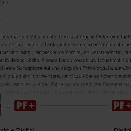
.2012
n
 dass man sie Mitzi nannte. Das sagt man in Österreich für 
, so streng – wie die Leute, mit denen man »erst einmal ein
werden. Mitzi, wir wissen es bereits, ist Österreicherin, di
n in dieses »kalte, fremde Land« verschlug. Manchmal, von
ch eine Schallplatte auf und singt den
Erzherzog-Johann-Jod
klich, so ähnlich wie Maria für Mitzi. Aber es hören ohnehi
jodelt, denn im Lauf der Jahre hat sie sämtliche Personen a
ch »Maria« zu ihr sagten, darunter auch allerlei Verwandtscha
eimatlichen Dialekt, »dahoam is dahoam.«
kt + Digital
Digita