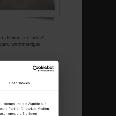
ders Heimat zu finden?
luges, warmherziges,
(Öffnet
in
Über Cookies
einem
neuen
in Mann erzählt in Rom
Tab)
u können und die Zugriffe auf
rina Poladjan den Preis der
sere Partner für soziale Medien,
zusammen, die Sie ihnen
 Kategorie Belletristik