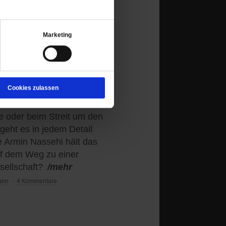
Marketing
ie Kulturkämpfe unserer
Cookies zulassen
es Arguments«
te oder beim Streit um den
eht es in jedem Detail
 Armin Nassehi hält das
auf dem Weg zu einer
ellschaft?
/mehr
ann
·
4 Kommentare
n