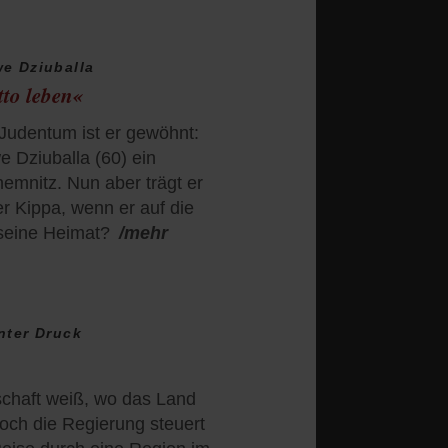
e Dziuballa
tto leben«
udentum ist er gewöhnt:
e Dziuballa (60) ein
hemnitz. Nun aber trägt er
er Kippa, wenn er auf die
 seine Heimat?
/mehr
nter Druck
lschaft weiß, wo das Land
och die Regierung steuert