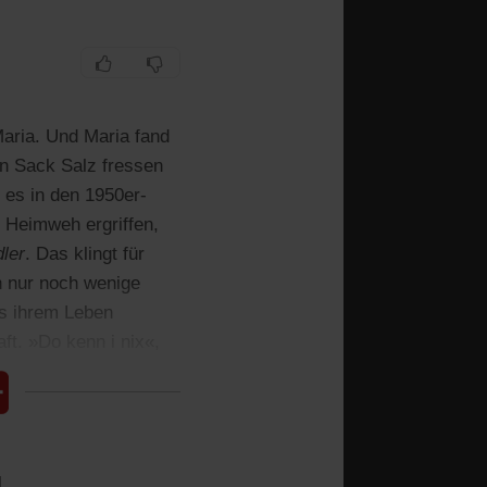
Maria. Und Maria fand
en Sack Salz fressen
e es in den 1950er-
 Heimweh ergriffen,
ler
. Das klingt für
n nur noch wenige
us ihrem Leben
ft. »Do kenn i nix«,
l