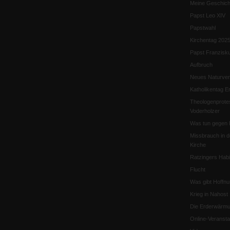
Meine Geschich
Papst Leo XIV
Papstwahl
Kirchentag 202
Papst Franzisk
Aufbruch
Neues Naturver
Katholikentag Er
Theologenprote
Voderholzer
Was tun gegen 
Missbrauch in d
Kirche
Ratzingers Habil
Flucht
Was gibt Hoffn
Krieg in Nahost
Die Erderwärmu
Online-Veransta