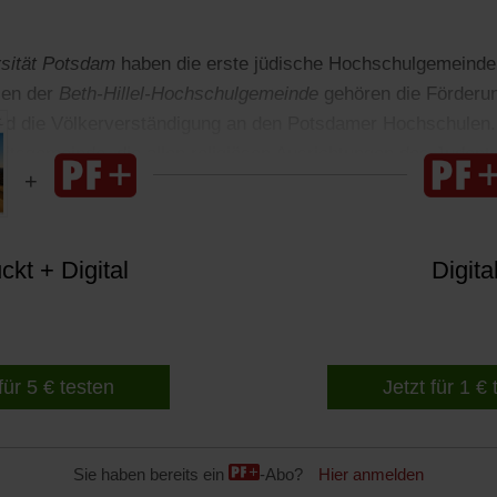
sität Potsdam
haben die erste jüdische Hochschulgemeinde
len der
Beth-Hillel-Hochschulgemeinde
gehören die Förderun
 und die Völkerverständigung an den Potsdamer Hochschulen
eitsgemeinde, die allen religiösen Ausrichtungen des Judent
kt + Digital
Digita
für 5 € testen
Jetzt für 1 €
Sie haben bereits ein
-Abo?
Hier anmelden