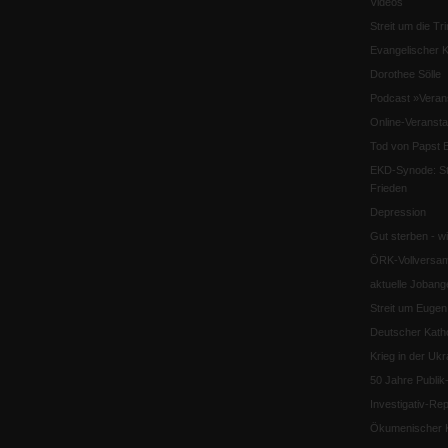
Videos
Streit um die Tri
Evangelischer K
Dorothee Sölle
Podcast »Veran
Online-Veransta
Tod von Papst B
EKD-Synode: Str
Frieden
Depression
Gut sterben - w
ÖRK-Vollversa
aktuelle Jobang
Streit um Euge
Deutscher Katho
Krieg in der Ukr
50 Jahre Publi
Investigativ-Rep
Ökumenischer K