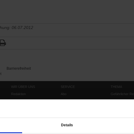
chung: 06.07.2012
Barrierefreiheit
H
WIR ÜBER UNS
SERVICE
THEMA
Redaktion
Abo
Gefährlicher Re
Herausgeberinnen und
Abo kündigen
Gottesfragen
Herausgeber
Shop
Urlaub und Nich
Verlag
Newsletter
Künstliche Intell
Anzeigen
Gleichberechtig
Details
Kontakt
Personen und Ko