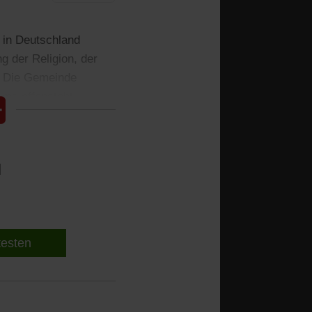
 in Deutschland
g der Religion, der
. Die Gemeinde
ums offensteht.
l
 testen