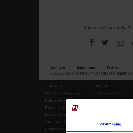
Datum der Erstveröffentli
Anzeigen
Impressum
Datenschutz
© 2012-2026 Publik-Forum Verlagsgesellschaft mb
STARTSEITE
MEDIEN
Menschen & Meinungen
Publik-Forum Archiv
Politik & Gesellschaft
Publik-Forum EXTRA
Religion & Kirchen
Publik-Forum Edition
Leben & Kultur
Publik-Forum Dossier
Aufstehen & Handeln
Weisheitsletter
Zustimmung
Rezensionen
Spiritletter