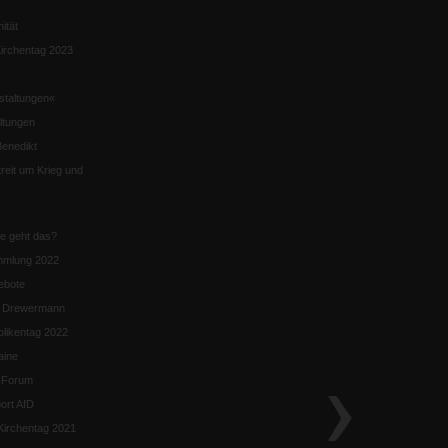
nität
irchentag 2023
staltungen«
ltungen
enedikt
eit um Krieg und
ie geht das?
mmlung 2022
ebote
n Drewermann
likentag 2022
aine
k-Forum
ort AfD
irchentag 2021