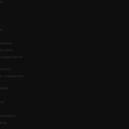
te
5
us
ständnis
furt 2024
st gegen Bischof
Rechts?
er evangelischen
itation
ung?
ng stoppen
ltung