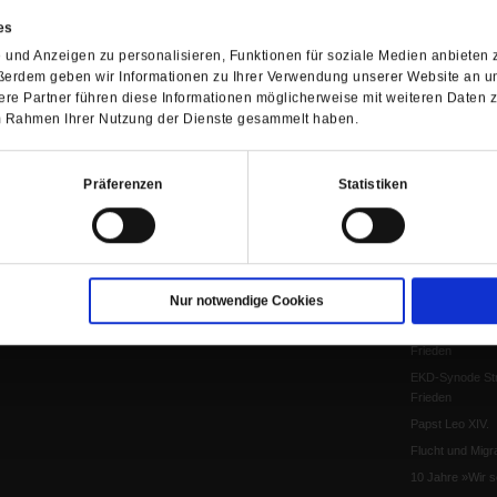
Pfingsten
es
Leo XIV
und Anzeigen zu personalisieren, Funktionen für soziale Medien anbieten z
Die Katastrophe
ßerdem geben wir Informationen zu Ihrer Verwendung unserer Website an un
Pro & Contra
re Partner führen diese Informationen möglicherweise mit weiteren Daten 
Katholikentag 
 im Rahmen Ihrer Nutzung der Dienste gesammelt haben.
Was bleibt, wen
schwindet?
Präferenzen
Statistiken
Ostern
Aufgefallen
Fasten
Pro und Contra
Krieg und Fried
Nur notwendige Cookies
Personen und Ko
Frieden
EKD-Synode Str
Frieden
Papst Leo XIV.
Flucht und Migra
10 Jahre »Wir s