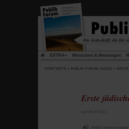
in
einem
neuen
Tab)
Die Zeitschrift, die für ei
kritisch • christlich • u
EXTRA+
Menschen & Meinungen
R
Rezensionen
Publik-Forum Archiv
EX
STARTSEITE
»
PUBLIK-FORUM 13/2012
»
ERSTE
Leserinitiative Publik-Forum e.V.
Die Er
Gleichberechtigung
Künstliche Intelligenz
Flucht und Migration
Video-Podcast »Ver
Erste jüdisc
vom 06.07.2012
Artikel vorlesen lasse