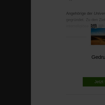
Angehörige der
Univer
gegründet. Zu den Zie
interreligiöse Dialog
versteht sich als Einh
Gedruc
Jetzt 