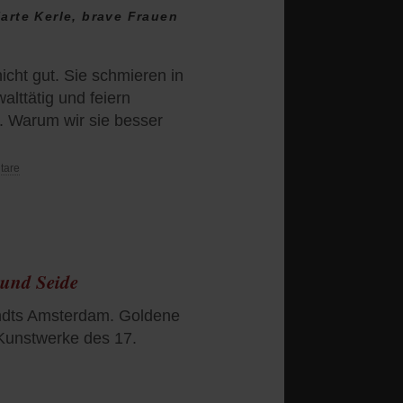
arte Kerle, brave Frauen
cht gut. Sie schmieren in
lttätig und feiern
r. Warum wir sie besser
tare
 und Seide
ndts Amsterdam. Goldene
 Kunstwerke des 17.