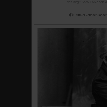
Birgit-Sara Fabianek
von
v
Artikel vorlesen lasse