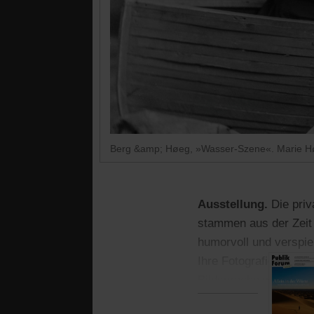
Berg &amp; Høeg, »Wasser-Szene«. Marie Høe
Ausstellung.
Die pri
stammen aus der Zeit 
humorvoll und verspie
Ihre Fotografien gelt
Bildsprache wirkt erst