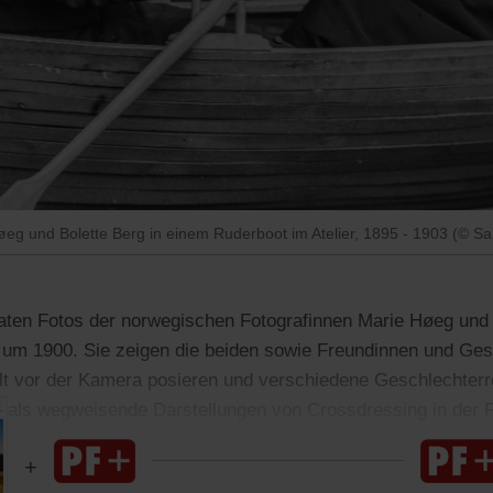
g und Bolette Berg in einem Ruderboot im Atelier, 1895 - 1903 (©
vaten Fotos der norwegischen Fotografinnen Marie Høeg und 
um 1900. Sie zeigen die beiden sowie Freundinnen und Gesc
lt vor der Kamera posieren und verschiedene Geschlechterr
en als wegweisende Darstellungen von Crossdressing in der 
aunlich aktuell.