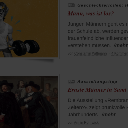
Geschlechterrollen: H
Mann, was ist los?
Jungen Männern geht es ni
der Schule ab, werden gewa
frauenfeindliche Influence
verstehen müssen.
/mehr
von
Constantin Wißmann
·
4 Kommen
Ausstellungstipp
Ernste Männer in Samt
Die Ausstellung »Rembra
Zeiten?« zeigt prunkvolle
Jahrhunderts.
/mehr
von
Armin Rohrwick