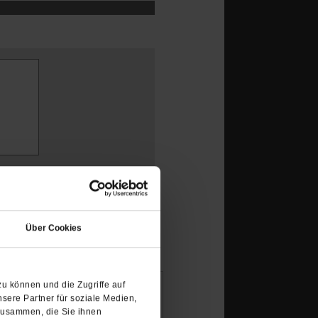
(Öffnet
in
Über Cookies
einem
neuen
Tab)
u können und die Zugriffe auf
sere Partner für soziale Medien,
zusammen, die Sie ihnen