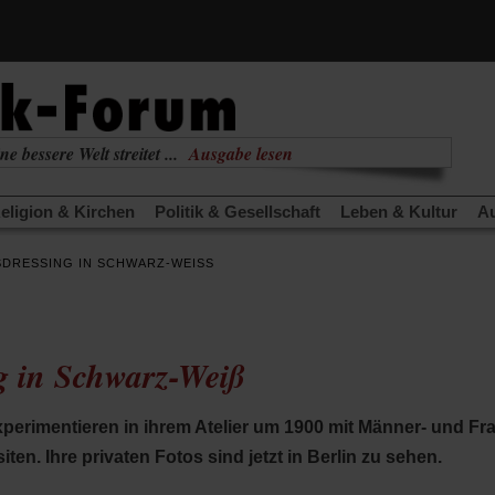
ne bessere Welt streitet ...
Ausgabe lesen
nabhängig
zur aktuellen Ausgabe
eligion & Kirchen
Politik & Gesellschaft
Leben & Kultur
Au
TRA
Edition
Dossier
Weisheitsletter
Spiritletter
Newsle
DRESSING IN SCHWARZ-WEISS
(Öffnet
(Öffnet
derwärmung stoppen
Urlaub und Nichtstun
Gefährlicher Re
in
in
(Öffnet
(Öffnet
(Öffnet
Was gibt Hoffnung?
Krieg und Frieden
Gott neu denken
einem
einem
in
in
in
neuen
neuen
anstaltungen«
Podcast »Veranstaltungen«
Schriftgröße änd
einem
einem
einem
Tab)
Tab)
g in Schwarz-Weiß
neuen
neuen
neuen
Tab)
Tab)
Tab)
perimentieren in ihrem Atelier um 1900 mit Männer- und Fr
en. Ihre privaten Fotos sind jetzt in Berlin zu sehen.