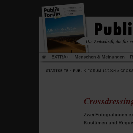
in
einem
neuen
Tab)
Die Zeitschrift, die für ei
kritisch • christlich • u
EXTRA+
Menschen & Meinungen
R
Rezensionen
Publik-Forum Archiv
EX
STARTSEITE
»
PUBLIK-FORUM 12/2024
»
CROSS
Leserinitiative Publik-Forum e.V.
Die Er
Gleichberechtigung
Künstliche Intelligenz
Flucht und Migration
Video-Podcast »Ver
Crossdressin
Zwei Fotografinnen ex
Kostümen und Requisit