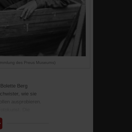
 Sammlung des Preus Museums)
Bolette Berg
hwister, wie sie
ollen ausprobieren.
Fotokunst. Die