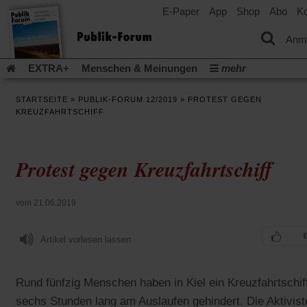
E-Paper
App
Shop
Abo
Ko
einem
neuen
Tab)
Anm
EXTRA+
Menschen & Meinungen
mehr
Religion & Kirchen
Politik & Gesellschaft
Leben & Kultur
STARTSEITE
»
PUBLIK-FORUM 12/2019
»
PROTEST GEGEN
Aufstehen & Handeln
Rezensionen
Publik-Forum Archiv
KREUZFAHRTSCHIFF
EXTRA
Edition
Dossier
Weisheitsletter
Spiritletter
Newsletter
Veranstaltungen
Wir über uns
Protest gegen Kreuzfahrtschiff
(Öff
Leserinitiative Publik-Forum e.V.
Urlaub und Nichtstun
in
(Öffnet
(Öffnet
Gefährlicher Reichtum
Krieg in Nahost
Gleichberechtigun
ein
in
in
neu
(Öffnet
(Öffnet
Künstliche Intelligenz
Was gibt Hoffnung?
Krieg und Fried
vom 21.06.2019
einem
einem
Tab)
in
in
neuen
neuen
(Öffnet
Gott neu denken
Krieg in der Ukraine
Flucht und Migration
einem
einem
Tab)
Tab)
in
_______________
neuen
neuen
Artikel vorlesen lassen
einem
Tab)
Tab)
Video-Podcast »Veranstaltungen«
Podcast »Veranstaltungen
neuen
Tab)
Schriftgröße ändern:
Rund fünfzig Menschen haben in Kiel ein Kreuzfahrtschif
sechs Stunden lang am Auslaufen gehindert. Die Aktivist