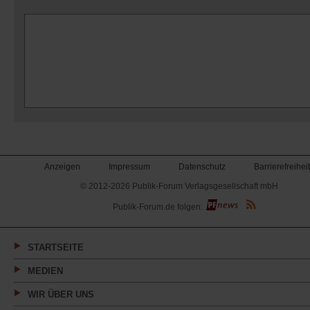
Anzeigen
Impressum
Datenschutz
Barrierefreiheit
© 2012-2026 Publik-Forum Verlagsgesellschaft mbH
(Öffnet
Publik-Forum.de folgen:
in
einem
neuen
Tab)
STARTSEITE
MEDIEN
WIR ÜBER UNS