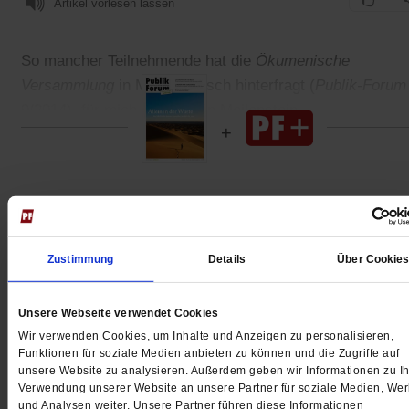
Artikel vorlesen lassen
So mancher Teilnehmende hat die
Ökumenische
Versammlung
in Mainz kritisch hinterfragt (
Publik-Forum
9/2014), für mich war sie ein Meilenstein.
Gedruckt + Digital
Zustimmung
Details
Über Cookie
Jetzt für 5 € testen
Unsere Webseite verwendet Cookies
Wir verwenden Cookies, um Inhalte und Anzeigen zu personalisieren,
Funktionen für soziale Medien anbieten zu können und die Zugriffe auf
unsere Website zu analysieren. Außerdem geben wir Informationen zu Ih
Verwendung unserer Website an unsere Partner für soziale Medien, We
und Analysen weiter. Unsere Partner führen diese Informationen