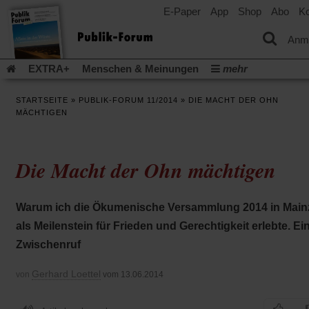
E-Paper
App
Shop
Abo
Ko
einem
neuen
Tab)
Anm
EXTRA+
Menschen & Meinungen
mehr
Religion & Kirchen
Politik & Gesellschaft
Leben & Kultur
STARTSEITE
»
PUBLIK-FORUM 11/2014
»
DIE MACHT DER OHN
Aufstehen & Handeln
Rezensionen
Publik-Forum Archiv
MÄCHTIGEN
EXTRA
Edition
Dossier
Weisheitsletter
Spiritletter
Newsletter
Veranstaltungen
Wir über uns
Die Macht der Ohn mächtigen
Leserinitiative Publik-Forum e.V.
Die Erderwärmung stopp
(Öffnet
(Öffnet
Urlaub und Nichtstun
Gefährlicher Reichtum
Krieg in Naho
in
in
(Öffnet
Gleichberechtigung
Künstliche Intelligenz
Was gibt Hoffn
Warum ich die Ökumenische Versammlung 2014 in Main
einem
einem
in
neuen
neuen
(Öffnet
(Öf
Krieg und Frieden
Gott neu denken
Krieg in der Ukraine
als Meilenstein für Frieden und Gerechtigkeit erlebte. Ei
einem
Tab)
Tab)
in
in
neuen
Flucht und Migration
Video-Podcast »Veranstaltungen«
Zwischenruf
einem
ei
Tab)
neuen
ne
Podcast »Veranstaltungen«
Schriftgröße ändern:
Tab)
Ta
Gerhard Loettel
von
vom 13.06.2014