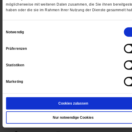
möglicherweise mit weiteren Daten zusammen, die Sie ihnen bereitgeste
haben oder die sie im Rahmen Ihrer Nutzung der Dienste gesammelt ha
Digital
Einwilligungsauswahl
Notwendig
Jetzt für 1 € testen
Präferenzen
Statistiken
Sie haben bereits ein
-Abo?
Hier anmelden
Marketing
Cookies zulassen
Datum der Erstveröffentlichung: 13.06.2014
Nur notwendige Cookies
Gerhard Loettel
aus Magdeburg ist evangelischer Pfarrer und
Ingenieur und gehörte zu den ersten Systemkritikern in der DDR.