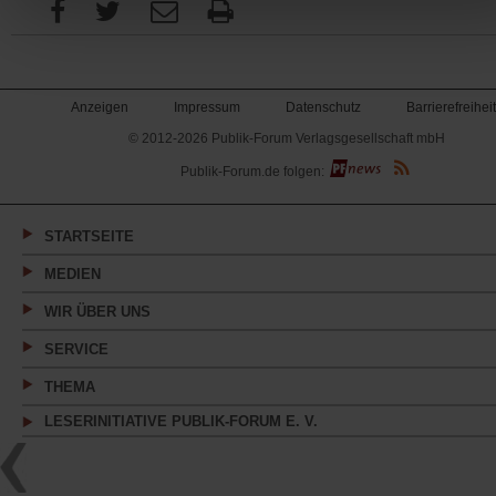
Anzeigen
Impressum
Datenschutz
Barrierefreiheit
© 2012-2026 Publik-Forum Verlagsgesellschaft mbH
(Öffnet
Publik-Forum.de folgen:
in
einem
neuen
Tab)
STARTSEITE
MEDIEN
WIR ÜBER UNS
SERVICE
THEMA
LESERINITIATIVE PUBLIK-FORUM E. V.