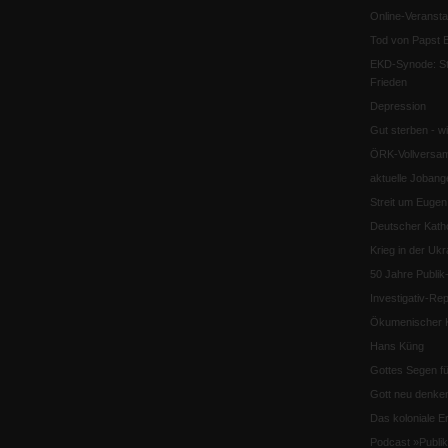
Online-Veransta
Tod von Papst B
EKD-Synode: Str
Frieden
Depression
Gut sterben - w
ÖRK-Vollversa
aktuelle Jobang
Streit um Euge
Deutscher Katho
Krieg in der Ukr
50 Jahre Publi
Investigativ-Rep
Ökumenischer K
Hans Küng
Gottes Segen f
Gott neu denke
Das koloniale E
Podcast »Publ