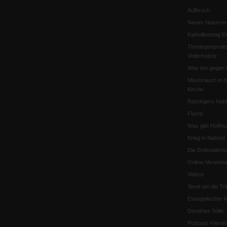
Aufbruch
Neues Naturver
Katholikentag Er
Theologenprote
Voderholzer
Was tun gegen 
Missbrauch in d
Kirche
Ratzingers Habil
Flucht
Was gibt Hoffn
Krieg in Nahost
Die Erderwärmu
Online-Veransta
Videos
Streit um die Tri
Evangelischer K
Dorothee Sölle
Podcast »Veran