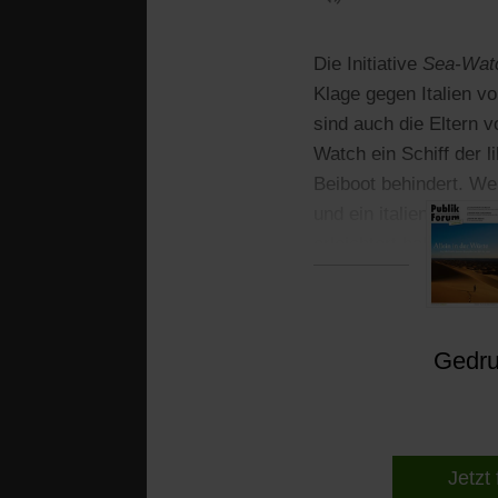
Die Initiative
Sea-Wat
Klage gegen Italien v
sind auch die Eltern 
Watch ein Schiff der
Beiboot behindert. Wei
und ein italienisches
erleichtert habe, werd
Gedruc
Jetzt 