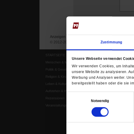
Anzeigen
Impressum
Datenschutz
© 2012-2026 Publik-Forum Verlagsgesellschaft mb
Zustimmung
STARTSEITE
MEDIEN
Unsere Webseite verwendet Cooki
Menschen & Meinungen
Publik-Forum Archiv
Wir verwenden Cookies, um Inhalte 
Politik & Gesellschaft
Publik-Forum EXTRA
unsere Website zu analysieren. Au
Religion & Kirchen
Publik-Forum Edition
Werbung und Analysen weiter. Unse
bereitgestellt haben oder die sie
Leben & Kultur
Publik-Forum Dossier
Aufstehen & Handeln
Weisheitsletter
Einwilligungsauswahl
Rezensionen
Spiritletter
Notwendig
Veranstaltungskalender