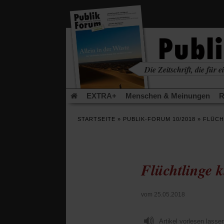
in
einem
neuen
Tab)
Die Zeitschrift, die für ei
kritisch • christlich • u
EXTRA+
Menschen & Meinungen
R
Rezensionen
Publik-Forum Archiv
EX
STARTSEITE
»
PUBLIK-FORUM 10/2018
»
FLÜCH
Leserinitiative Publik-Forum e.V.
Die Er
Gleichberechtigung
Künstliche Intelligenz
Flucht und Migration
Video-Podcast »Ver
Flüchtlinge k
vom 25.05.2018
Artikel vorlesen lasse