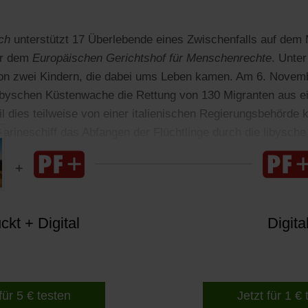
ch
unterstützt 17 Überlebende eines Zwischenfalls auf dem M
or dem
Europäischen Gerichtshof für Menschenrechte
. Unter
von zwei Kindern, die dabei ums Leben kamen. Am 6. Novemb
 libyschen Küstenwache die Rettung von 130 Migranten aus 
l dies teilweise von einer italienischen Regierungsbehörde k
 Marineschiff das Abfangen der Flüchtlinge durch die libysc
e Klage gegen Italien erhoben.
kt + Digital
Digita
für 5 € testen
Jetzt für 1 €