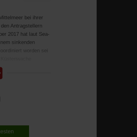
ittelmeer bei ihrer
 den Antragstellern
er 2017 hat laut Sea-
einem sinkenden
oordiniert worden sei
he Küstenwache
l
 testen