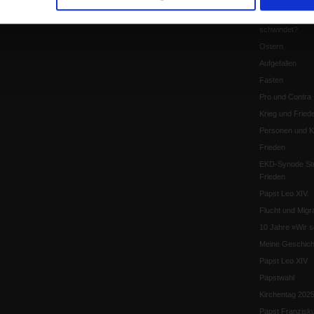
Katholikentag 
Was bleibt, wen
schwindet?
Ostern
Aufgefallen
Fasten
Pro und Contra
Krieg und Fried
Personen und Ko
Frieden
EKD-Synode Str
Frieden
Papst Leo XIV.
Flucht und Migra
10 Jahre »Wir s
Meine Geschich
Papst Leo XIV
Papstwahl
Kirchentag 202
Papst Franzisk