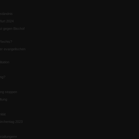
ständnis
furt 2024
st gegen Bischof
Rechts?
er evangelischen
itation
ung?
ng stoppen
ltung
nität
irchentag 2023
staltungen«