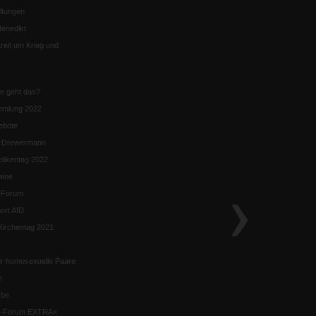
ltungen
enedikt
eit um Krieg und
ie geht das?
mmlung 2022
ebote
n Drewermann
likentag 2022
aine
k-Forum
ort AfD
irchentag 2021
ür homosexuelle Paare
n
rbe
ik-Forum EXTRA«