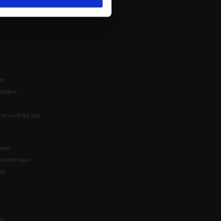
Würzburg
n der Glaube
en
nflikte
eit um Krieg und
tion
chaffen das«
te
5
us