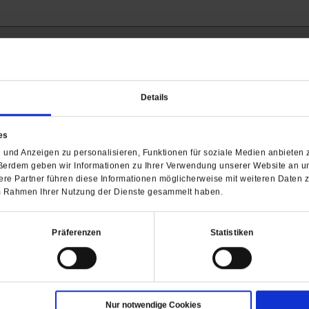
Barrierefreiheit
H
Details
WIR ÜBER UNS
SERVICE
THEMA
es
Redaktion
Abo
Gefährlicher Re
und Anzeigen zu personalisieren, Funktionen für soziale Medien anbieten z
Herausgeberinnen und
Abo kündigen
Gottesfragen
ßerdem geben wir Informationen zu Ihrer Verwendung unserer Website an un
Herausgeber
Shop
Urlaub und Nich
re Partner führen diese Informationen möglicherweise mit weiteren Daten 
Verlag
 im Rahmen Ihrer Nutzung der Dienste gesammelt haben.
Newsletter
Künstliche Intell
Anzeigen
Gleichberechtig
Kontakt
Personen und Ko
Präferenzen
Statistiken
Pfingsten
Leo XIV
Die Katastrophe
Pro & Contra
Nur notwendige Cookies