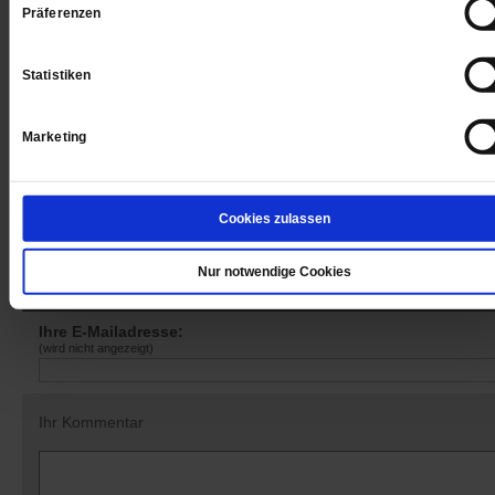
Präferenzen
Sie haben bereits ein
-Abo?
Hier anmelden
Statistiken
Marketing
Datum der Erstveröffentlichung: 26.05.2017
Cookies zulassen
Nur notwendige Cookies
Kommentare und Leserbriefe
Ihre E-Mailadresse:
(wird nicht angezeigt)
Ihr Kommentar