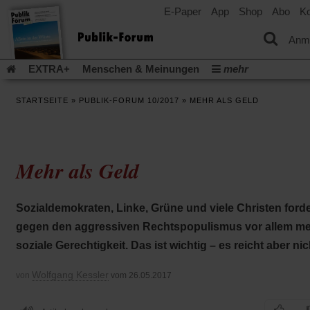
E-Paper
App
Shop
Abo
Ko
einem
neuen
Tab)
Anm
EXTRA+
Menschen & Meinungen
mehr
Religion & Kirchen
Politik & Gesellschaft
Leben & Kultur
STARTSEITE
»
PUBLIK-FORUM 10/2017
»
MEHR ALS GELD
Aufstehen & Handeln
Rezensionen
Publik-Forum Archiv
EXTRA
Edition
Dossier
Weisheitsletter
Spiritletter
Newsletter
Veranstaltungen
Wir über uns
Mehr als Geld
Leserinitiative Publik-Forum e.V.
Die Erderwärmung stopp
(Öffnet
(Öffnet
Urlaub und Nichtstun
Gefährlicher Reichtum
Krieg in Naho
in
in
(Öffnet
Gleichberechtigung
Künstliche Intelligenz
Was gibt Hoffn
Sozialdemokraten, Linke, Grüne und viele Christen ford
einem
einem
in
neuen
neuen
(Öffnet
(Öf
Krieg und Frieden
Gott neu denken
Krieg in der Ukraine
gegen den aggressiven Rechtspopulismus vor allem m
einem
Tab)
Tab)
in
in
neuen
Flucht und Migration
Video-Podcast »Veranstaltungen«
soziale Gerechtigkeit. Das ist wichtig – es reicht aber nic
einem
ei
Tab)
neuen
ne
Podcast »Veranstaltungen«
Schriftgröße ändern:
Tab)
Ta
Wolfgang Kessler
von
vom 26.05.2017