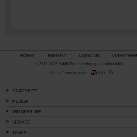
Anzeigen
Impressum
Datenschutz
Barrierefreiheit
© 2012-2026 Publik-Forum Verlagsgesellschaft mbH
(Öffnet
Publik-Forum.de folgen:
in
einem
neuen
Tab)
STARTSEITE
MEDIEN
WIR ÜBER UNS
SERVICE
THEMA