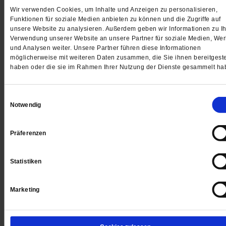
und nicht die Gewalt des Comedian Chris Rock! Dass
Wir verwenden Cookies, um Inhalte und Anzeigen zu personalisieren,
Constantin Wißmann – wie leider bisher alle anderen
Funktionen für soziale Medien anbieten zu können und die Zugriffe auf
unsere Website zu analysieren. Außerdem geben wir Informationen zu Ih
Kommentatoren – lediglich Will Smith der Gewalt bezichti
Verwendung unserer Website an unsere Partner für soziale Medien, We
ist bezeichnend für die Selbstverständlichkeit, mit der
und Analysen weiter. Unsere Partner führen diese Informationen
möglicherweise mit weiteren Daten zusammen, die Sie ihnen bereitgeste
weltweit Bosheit und Überheblichkeit toleriert – ja, gera
haben oder die sie im Rahmen Ihrer Nutzung der Dienste gesammelt ha
honoriert werden. Bitte, verstehen Sie mich nicht falsch:
bin keinesfalls der Ansicht, dass eine »männliche« Ohrfe
Einwilligungsauswahl
oder eine irgendwie anders geartete Form von Gewalt
Notwendig
hilfreich oder sogar in Ordnung sein könnte! Aber wenn S
schon die Ausübung von Gewalt durch Will Smith verurte
Präferenzen
– dann bitte ebenfalls die Gewalt des Chris Rock!
Roswi
Fenneker,
Dortmund
Statistiken
Marketing
4 Wochen freier Zugang zu allen