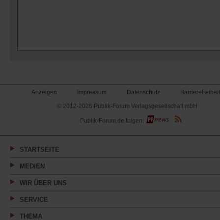
Anzeigen
Impressum
Datenschutz
Barrierefreiheit
© 2012-2026 Publik-Forum Verlagsgesellschaft mbH
(Öffnet
Publik-Forum.de folgen:
in
einem
neuen
Tab)
STARTSEITE
MEDIEN
WIR ÜBER UNS
SERVICE
THEMA