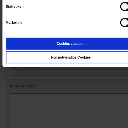
Statistiken
Marketing
Datum der Erstveröffentlichung: 15.05.2020
Cookies zulassen
Kommentare und Leserbriefe
Nur notwendige Cookies
Ihre E-Mailadresse:
(wird nicht angezeigt)
Ihr Kommentar