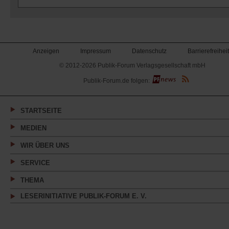
Anzeigen
Impressum
Datenschutz
Barrierefreiheit
© 2012-2026 Publik-Forum Verlagsgesellschaft mbH
(Öffnet
Publik-Forum.de folgen:
in
einem
neuen
Tab)
STARTSEITE
MEDIEN
WIR ÜBER UNS
SERVICE
THEMA
LESERINITIATIVE PUBLIK-FORUM E. V.