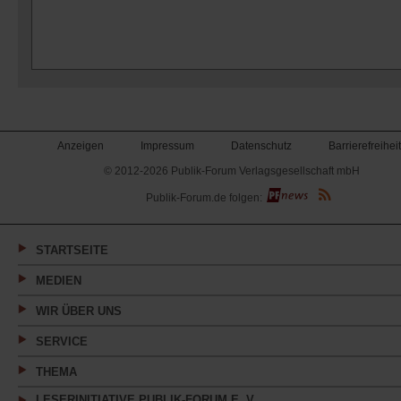
Anzeigen
Impressum
Datenschutz
Barrierefreiheit
© 2012-2026 Publik-Forum Verlagsgesellschaft mbH
(Öffnet
Publik-Forum.de folgen:
in
einem
neuen
Tab)
STARTSEITE
MEDIEN
WIR ÜBER UNS
SERVICE
THEMA
LESERINITIATIVE PUBLIK-FORUM E. V.