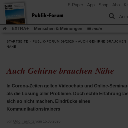
E-Paper
App
Shop
Abo
Ko
einem
neuen
Tab)
Anm
EXTRA+
Menschen & Meinungen
mehr
Religion & Kirchen
Politik & Gesellschaft
Leben & Kultur
STARTSEITE
»
PUBLIK-FORUM 09/2020
»
AUCH GEHIRNE BRAUCHEN
Aufstehen & Handeln
Rezensionen
Publik-Forum Archiv
NÄHE
EXTRA
Edition
Dossier
Weisheitsletter
Spiritletter
Newsletter
Veranstaltungen
Wir über uns
Auch Gehirne brauchen Nähe
Leserinitiative Publik-Forum e.V.
Die Erderwärmung stopp
(Öffnet
(Öffnet
Urlaub und Nichtstun
Gefährlicher Reichtum
Krieg in Naho
in
in
(Öffnet
Gleichberechtigung
Künstliche Intelligenz
Was gibt Hoffn
In Corona-Zeiten gelten Videochats und Online-Seminar
einem
einem
in
neuen
neuen
(Öffnet
(Öf
Krieg und Frieden
Gott neu denken
Krieg in der Ukraine
als die Lösung aller Probleme. Doch echte Erfahrung lä
einem
Tab)
Tab)
in
in
neuen
Flucht und Migration
Video-Podcast »Veranstaltungen«
sich so nicht machen. Eindrücke eines
einem
ei
Tab)
neuen
ne
Podcast »Veranstaltungen«
Schriftgröße ändern:
Kommunikationstrainers
Tab)
Ta
Udo Taubitz
von
vom 15.05.2020